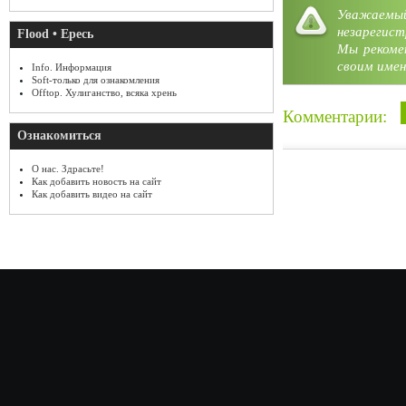
Уважае
незарегист
Flood • Ересь
Мы рекоме
своим имен
Info. Информация
Soft-только для ознакомления
Offtop. Хулиганство, всяка хрень
Комментарии:
Ознакомиться
О нас. Здрасьте!
Как добавить новость на сайт
Как добавить видео на сайт