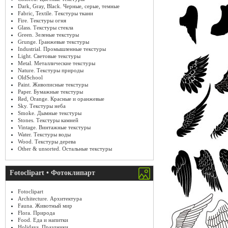
Dark, Gray, Black. Черные, серые, темные
Fabric, Textile. Текстуры ткани
Fire. Текстуры огня
Glass. Текстуры стекла
Green. Зеленые текстуры
Grunge. Гранжевые текстуры
Industrial. Промышленные текстуры
Light. Световые текстуры
Metal. Металлические текстуры
Nature. Текстуры природы
OldSchool
Paint. Живописные текстуры
Paper. Бумажные текстуры
Red, Orange. Красные и оранжевые
Sky. Текстуры неба
Smoke. Дымные текстуры
Stones. Текстуры камней
Vintage. Винтажные текстуры
Water. Текстуры воды
Wood. Текстуры дерева
Other & unsorted. Остальные текстуры
Fotoclipart • Фотоклипарт
Fotoclipart
Architecture. Архитектура
Fauna. Животный мир
Flora. Природа
Food. Еда и напитки
Holidays. Праздники