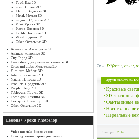
Food. Еда 3D
Glass. Стекло 3D
Liquid. Жидкости 3D
Metal. Металл 3D
Organic. Органика 3D
Paint. Краска 3D
Plastic. Пластик 3D
Textile. Текстиль 3D
Wood. Дерево 3D
Other. Остальные 3D
Accessories. Аксессуары 3D
Animals. Животные 3D
City. Город 3D
Decorative. Декоративные элементы 3D
Теги:
Different
,
vector
,
w
Dribs and drabs. Мелочевка 3D
Furniture. Мебель 3D
Interior. Интерьер 3D
Nature. Природа 3D
Другие новости по тем
Products. Продукты 3D
People. Люди 3D
Красивые светя
Tableware. Посуда 3D
3D векторные ф
Technique. Техника 3D
Transport. Транспорт 3D
Фантазийные в
Other. Остальное 3D
Новогодние век
Нереальные век
Lessons • Уроки Photoshop
Video tutorials. Видео уроки
Категория:
Vector
Drawing lessons. Уроки рисования