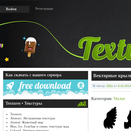
Регистрация
Войти
Как скачать с нашего сервера
Векторные крыл
Автор:
DiZa
от
4-11-2014
Категория:
Vector
Textures • Текстуры
Textures
Abstract. Абстрактные текстуры
Animal. Животный мир
Blue, Ice. Голубые и синие, текстуры льда
Colored. Цветные текстуры