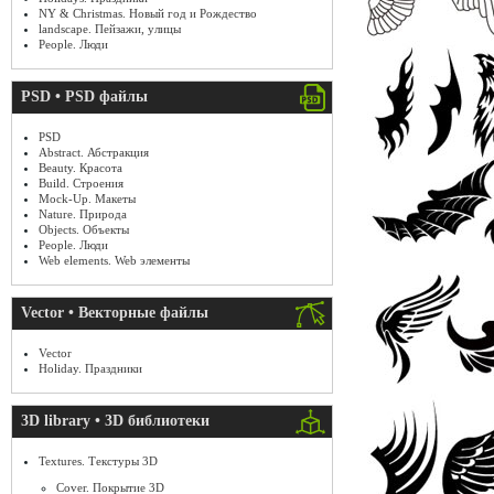
NY & Christmas. Новый год и Рождество
landscape. Пейзажи, улицы
People. Люди
PSD • PSD файлы
PSD
Abstract. Абстракция
Beauty. Красота
Build. Строения
Mock-Up. Макеты
Nature. Природа
Objects. Объекты
People. Люди
Web elements. Web элементы
Vector • Векторные файлы
Vector
Holiday. Праздники
3D library • 3D библиотеки
Textures. Текстуры 3D
Cover. Покрытие 3D