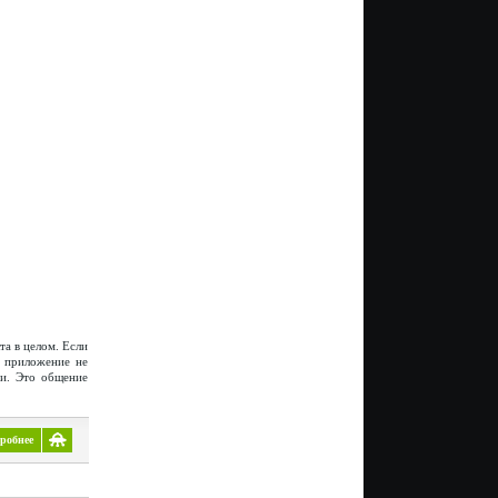
а в целом. Если
о приложение не
ми. Это общение
робнее