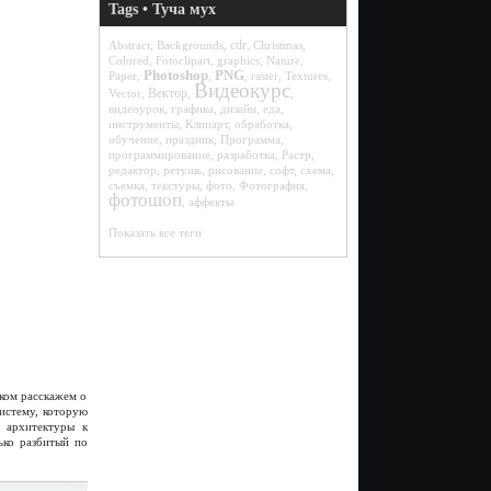
Tags • Туча мух
cdr
Abstract
,
Backgrounds
,
,
Christmas
,
Colored
,
Fotoclipart
,
graphics
,
Nature
,
Photoshop
PNG
Paper
,
,
,
raster
,
Textures
,
Видеокурс
Вектор
Vector
,
,
,
видеоурок
,
графика
,
дизайн
,
еда
,
инструменты
,
Клипарт
,
обработка
,
обучение
,
праздник
,
Программа
,
программирование
,
разработка
,
Растр
,
редактор
,
ретушь
,
рисование
,
софт
,
схема
,
съемка
,
текстуры
,
фото
,
Фотография
,
фотошоп
,
эффекты
Показать все теги
ком расскажем о
истему, которую
й архитектуры к
ько разбитый по