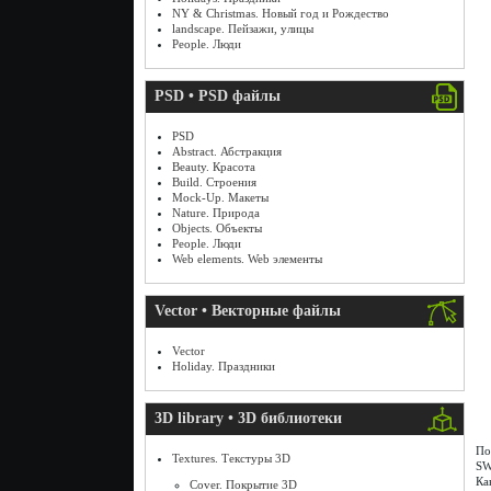
NY & Christmas. Новый год и Рождество
landscape. Пейзажи, улицы
People. Люди
PSD • PSD файлы
PSD
Abstract. Абстракция
Beauty. Красота
Build. Строения
Mock-Up. Макеты
Nature. Природа
Objects. Объекты
People. Люди
Web elements. Web элементы
Vector • Векторные файлы
Vector
Holiday. Праздники
3D library • 3D библиотеки
По
Textures. Текстуры 3D
SW
Ка
Cover. Покрытие 3D