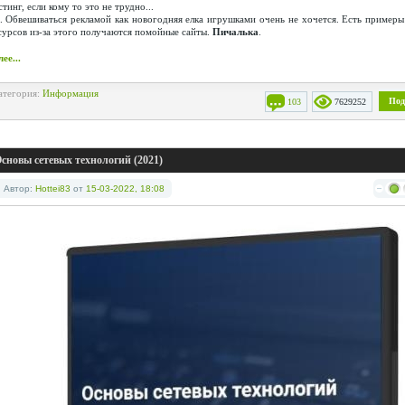
стинг, если кому то это не трудно...
S. Обвешиваться рекламой как новогодняя елка игрушками очень не хочется. Есть примеры
сурсов из-за этого получаются помойные сайты.
Пичалька
.
ее...
атегория:
Информация
Под
103
7629252
сновы сетевых технологий (2021)
Автор:
Hottei83
от
15-03-2022, 18:08