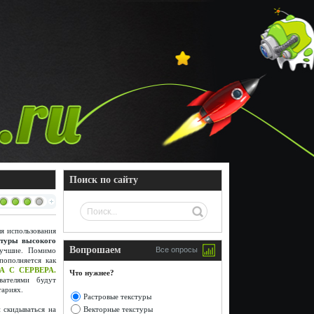
Поиск по сайту
я использования
стуры высокого
Вопрошаем
Все опросы
лучшие. Помимо
пополняется как
.
А С СЕРВЕРА
Что нужнее?
вателями будут
тариях.
Растровые текстуры
Векторные текстуры
 скидываться на