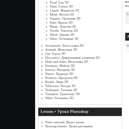
ко
Food. Еда 3D
по
Glass. Стекло 3D
Liquid. Жидкости 3D
К
Metal. Металл 3D
Organic. Органика 3D
Paint. Краска 3D
Plastic. Пластик 3D
Textile. Текстиль 3D
Wood. Дерево 3D
А
Other. Остальные 3D
Accessories. Аксессуары 3D
Animals. Животные 3D
City. Город 3D
Decorative. Декоративные элементы 3D
Dribs and drabs. Мелочевка 3D
Furniture. Мебель 3D
Interior. Интерьер 3D
Nature. Природа 3D
Products. Продукты 3D
People. Люди 3D
Tableware. Посуда 3D
Technique. Техника 3D
Transport. Транспорт 3D
Other. Остальное 3D
Lessons • Уроки Photoshop
Video tutorials. Видео уроки
Drawing lessons. Уроки рисования