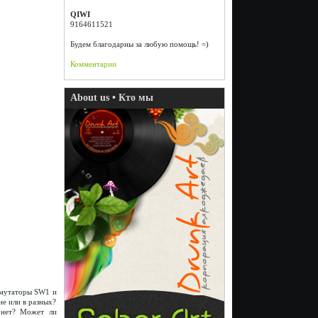
QIWI
9164611521
Будем благодарны за любую помощь! =)
Комментарии
About us • Кто мы
ммутаторы SW1 и
е или в разных?
 нет? Может ли