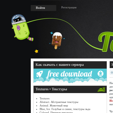
Регистрация
Войти
Как скачать с нашего сервера
З
На
ди
Textures • Текстуры
ра
ра
ад
Textures
Ис
Abstract. Абстрактные текстуры
на
Animal. Животный мир
Blue, Ice. Голубые и синие, текстуры льда
Чу
Colored. Цветные текстуры