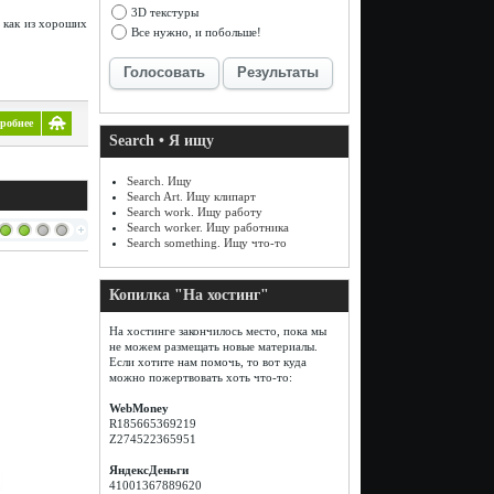
3D текстуры
 как из хороших
Все нужно, и побольше!
Голосовать
Результаты
робнее
Search • Я ищу
Search. Ищу
Search Art. Ищу клипарт
Search work. Ищу работу
Search worker. Ищу работника
Search something. Ищу что-то
Копилка "На хостинг"
На хостинге закончилось место, пока мы
не можем размещать новые материалы.
Если хотите нам помочь, то вот куда
можно пожертвовать хоть что-то:
WebMoney
R185665369219
Z274522365951
ЯндексДеньги
41001367889620