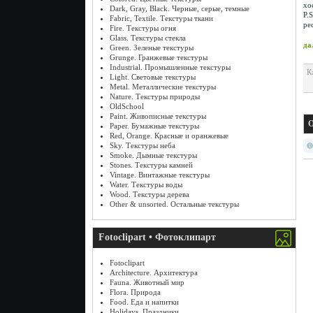
хо
Dark, Gray, Black. Черные, серые, темные
P.
Fabric, Textile. Текстуры ткани
ре
Fire. Текстуры огня
Glass. Текстуры стекла
дал
Green. Зеленые текстуры
Grunge. Гранжевые текстуры
Industrial. Промышленные текстуры
К
Light. Световые текстуры
Metal. Металлические текстуры
Nature. Текстуры природы
OldSchool
Paint. Живописные текстуры
О
Paper. Бумажные текстуры
Red, Orange. Красные и оранжевые
Sky. Текстуры неба
Smoke. Дымные текстуры
Stones. Текстуры камней
Vintage. Винтажные текстуры
Water. Текстуры воды
Wood. Текстуры дерева
Other & unsorted. Остальные текстуры
Fotoclipart • Фотоклипарт
Fotoclipart
Architecture. Архитектура
Fauna. Животный мир
Flora. Природа
Food. Еда и напитки
Holidays. Праздники