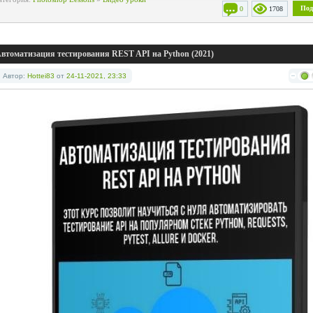
Под
0
1708
втоматизация тестирования REST API на Python (2021)
Автор:
Hottei83
от
24-11-2021, 23:33