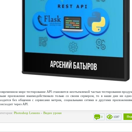
современном мире тестирование API становится неотъемлемой частью тестирования продукт
ньше приложение взаимодействовало только со своим сервером, то в наши дни ни одн
ходится без общения с сервисами метрик, социальными сетями и другими приложения
оисходит через API.
атегория:
Photoshop Lessons
»
Видео уроки
Под
0
1597