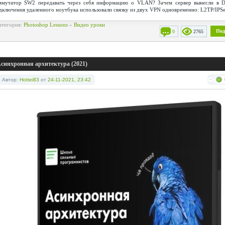
ммутатор SW2 передавать через себя информацию о VLAN? Зачем сервер вынесли в 
дключения удаленного ноутбука использовали связку из двух VPN одновременно: L2TP/IPSe
атегория:
Photoshop Lessons
»
Видео уроки
Под
0
2765
синхронная архитектура (2021)
Автор:
Hottei83
от
24-11-2021, 23:42