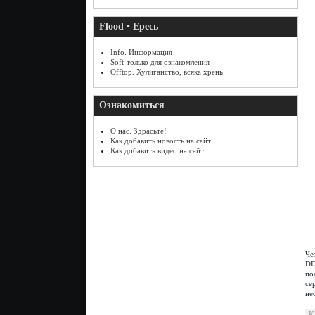
Flood • Ересь
Info. Информация
Soft-только для ознакомления
Offtop. Хулиганство, всяка хрень
Ознакомиться
О нас. Здрасьте!
Как добавить новость на сайт
Как добавить видео на сайт
Че
DD
по
се
не
К