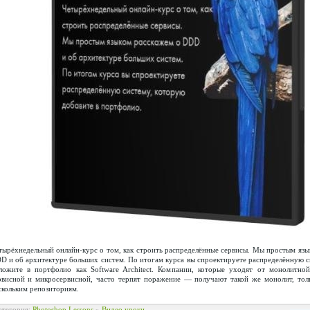
тырёхнедельный онлайн-курс о том, как строить распределённые сервисы. Мы простым язы
D и об архитектуре больших систем. По итогам курса вы спроектируете распределённую с
ложите в портфолио как Software Architect. Компании, которые уходят от монолитно
рвисной и микросервисной, часто терпят поражение — получают такой же монолит, тол
скольким репозиториям.
атегория:
Photoshop Lessons
»
Видео уроки