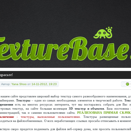
драсьте!
Автор:
Yana Shoo
от
14-11-2012, 19:23
 нашем сайте представлен широкий выбор текстур самого разнообразного наименования, дл
зайнерами.
Текстуры
– один из самых необходимых элементов в творческой работе.
Тек
зрешения
есть на многих ресурсах интернета, тут мы постарались собрать для Вас 
стровых текстур, на сайте большая коллекция
3D текстур и объектов
. База постоянна 
министрацией, так и самими пользователями сайта.
РЕАЛИЗОВАНА ПРЯМАЯ СКАЧК
ключение
- текстуры, выложенные пользователями
. Текстуры размещенные пользо
ходиться на файлообменниках. О всех неработающих ссылках просьба отписывать в коммен
вствую скоро придется поднимать для файлов веб-сервер дома, или просить пользователей