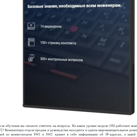
сле обучения вы сможете ответить на вопросы. На каком уровне модели OSI работают ко
2? Компьютеры отдела продаж и руководства находятся в одном широковещательном домен
кой из коммутаторов SW1 и SW2 хранит в себе информацию об IP-адресах, а какой