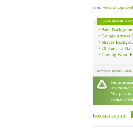
Теги:
Wood
,
Background
Другие новости по тем
Paint Backgroun
Grunge Arrows 
Shapes Backgro
20 Fantastic Nat
Craving Wood B
Категория:
Textures
»
Wood. 
Уважае
незарегист
Мы рекоме
своим имен
Комментарии: