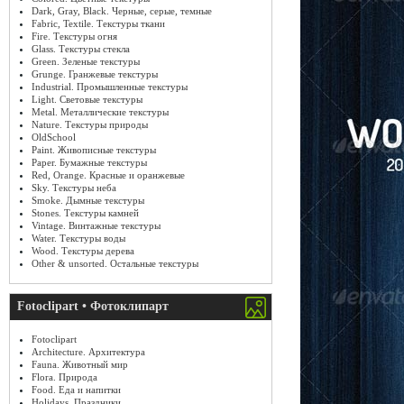
Dark, Gray, Black. Черные, серые, темные
Fabric, Textile. Текстуры ткани
Fire. Текстуры огня
Glass. Текстуры стекла
Green. Зеленые текстуры
Grunge. Гранжевые текстуры
Industrial. Промышленные текстуры
Light. Световые текстуры
Metal. Металлические текстуры
Nature. Текстуры природы
OldSchool
Paint. Живописные текстуры
Paper. Бумажные текстуры
Red, Orange. Красные и оранжевые
Sky. Текстуры неба
Smoke. Дымные текстуры
Stones. Текстуры камней
Vintage. Винтажные текстуры
Water. Текстуры воды
Wood. Текстуры дерева
Other & unsorted. Остальные текстуры
Fotoclipart • Фотоклипарт
Fotoclipart
Architecture. Архитектура
Fauna. Животный мир
Flora. Природа
Food. Еда и напитки
Holidays. Праздники