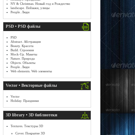
NY & Christmas. Новый год и Рождество
landscape. Пейзажи, улицы
People. Люди
PSD • PSD файлы
PSD
Abstract. Абстракция
Beauty. Красота
Build. Строения
Mock-Up. Макеты
Nature. Природа
Objects. Объекты
People. Люди
Web elements. Web элементы
Vector • Векторные файлы
Vector
Holiday. Праздники
3D library • 3D библиотеки
Textures. Текстуры 3D
Cover. Покрытие 3D