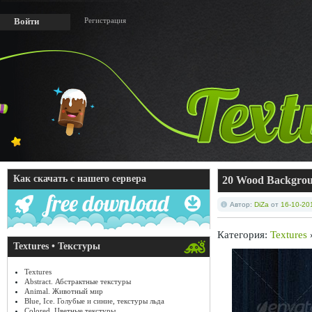
Регистрация
Войти
Как скачать с нашего сервера
20 Wood Backgro
Автор:
DiZa
от
16-10-20
Категория:
Textures
Textures • Текстуры
Textures
Abstract. Абстрактные текстуры
Animal. Животный мир
Blue, Ice. Голубые и синие, текстуры льда
Colored. Цветные текстуры