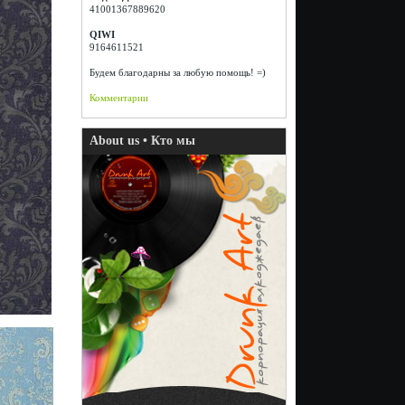
41001367889620
QIWI
9164611521
Будем благодарны за любую помощь! =)
Комментарии
About us • Кто мы