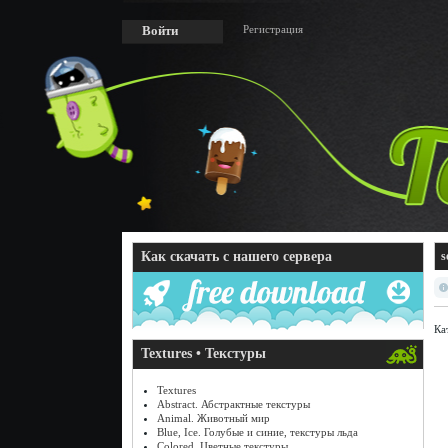
Регистрация
Войти
Как скачать с нашего сервера
s
Ка
Textures • Текстуры
Textures
Abstract. Абстрактные текстуры
Animal. Животный мир
Blue, Ice. Голубые и синие, текстуры льда
Colored. Цветные текстуры