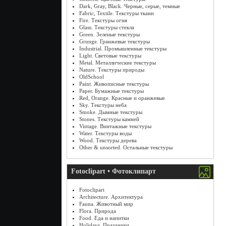
Dark, Gray, Black. Черные, серые, темные
Fabric, Textile. Текстуры ткани
Fire. Текстуры огня
Glass. Текстуры стекла
Green. Зеленые текстуры
Grunge. Гранжевые текстуры
Industrial. Промышленные текстуры
Light. Световые текстуры
Metal. Металлические текстуры
Nature. Текстуры природы
OldSchool
Paint. Живописные текстуры
Paper. Бумажные текстуры
Red, Orange. Красные и оранжевые
Sky. Текстуры неба
Smoke. Дымные текстуры
Stones. Текстуры камней
Vintage. Винтажные текстуры
Water. Текстуры воды
Wood. Текстуры дерева
Other & unsorted. Остальные текстуры
Fotoclipart • Фотоклипарт
Fotoclipart
Architecture. Архитектура
Fauna. Животный мир
Flora. Природа
Food. Еда и напитки
Holidays. Праздники