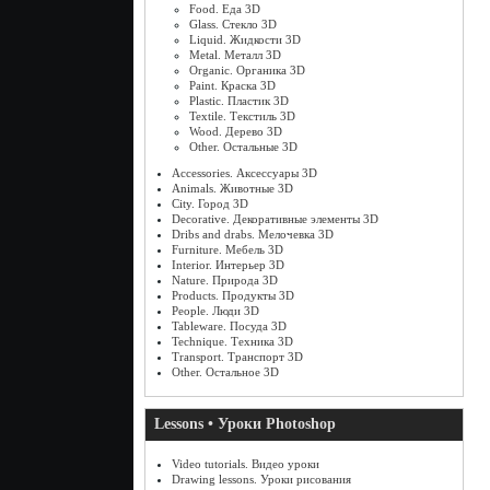
Food. Еда 3D
Glass. Стекло 3D
Liquid. Жидкости 3D
Metal. Металл 3D
Organic. Органика 3D
Paint. Краска 3D
Plastic. Пластик 3D
Textile. Текстиль 3D
Wood. Дерево 3D
Other. Остальные 3D
Accessories. Аксессуары 3D
Animals. Животные 3D
City. Город 3D
Decorative. Декоративные элементы 3D
Dribs and drabs. Мелочевка 3D
Furniture. Мебель 3D
Interior. Интерьер 3D
Nature. Природа 3D
Products. Продукты 3D
People. Люди 3D
Tableware. Посуда 3D
Technique. Техника 3D
Transport. Транспорт 3D
Other. Остальное 3D
Lessons • Уроки Photoshop
Video tutorials. Видео уроки
Drawing lessons. Уроки рисования