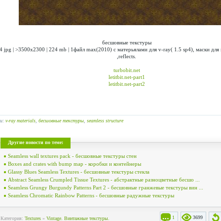
бесшовные текстуры
4 jpg | >3500x2300 | 224 mb | 1файл max(2010) c матерьялами для v-ray( 1.5 sp4), маски дл
,reflects.
turbobit.net
letitbit.net-part1
letitbit.net-part2
ги:
v-ray materials
,
бесшовные текстуры
,
seamless structure
Другие новости по теме:
Seamless wall textures pack - бесшовные текстуры стен
Boxes and crates with bump map - коробки и контейнеры
Glassy Blues Seamless Textures - бесшовные текстуры стекла
Abstract Seamless Crumpled Tissue Textures - абстрактные разноцветные бесшо ...
Seamless Grungy Burgundy Patterns Part 2 - бесшовные гранжевые текстуры вин ...
Seamless Chromatic Rainbow Patterns - бесшовные радужные текстуры
1
3699
Категория:
Textures
»
Vintage. Винтажные текстуры.