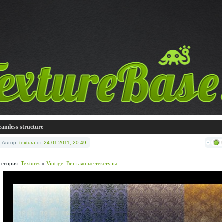
eamless structure
Автор:
textura
от
24-01-2011, 20:49
тегория:
Textures
»
Vintage. Винтажные текстуры.