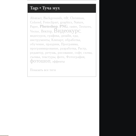
Tags • Туча мух
cdr
Abstract
,
Backgrounds
,
,
Christmas
,
Colored
,
Fotoclipart
,
graphics
,
Nature
,
Photoshop
PNG
Paper
,
,
,
raster
,
Textures
,
Видеокурс
Вектор
Vector
,
,
,
видеоурок
,
графика
,
дизайн
,
еда
,
инструменты
,
Клипарт
,
обработка
,
обучение
,
праздник
,
Программа
,
программирование
,
разработка
,
Растр
,
редактор
,
ретушь
,
рисование
,
софт
,
схема
,
съемка
,
текстуры
,
фото
,
Фотография
,
фотошоп
,
эффекты
Показать все теги