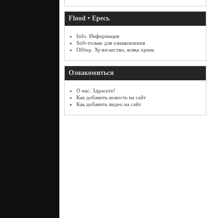
Flood • Ересь
Info. Информация
Soft-только для ознакомления
Offtop. Хулиганство, всяка хрень
Ознакомиться
О нас. Здрасьте!
Как добавить новость на сайт
Как добавить видео на сайт