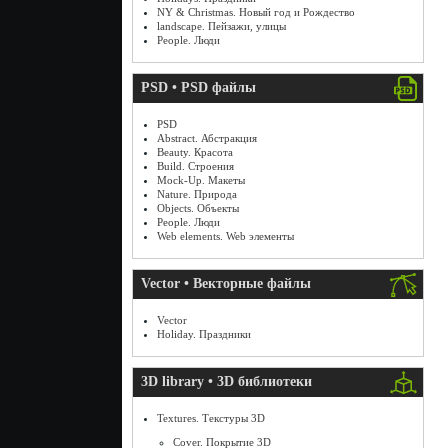
NY & Christmas. Новый год и Рождество
landscape. Пейзажи, улицы
People. Люди
PSD • PSD файлы
PSD
Abstract. Абстракция
Beauty. Красота
Build. Строения
Mock-Up. Макеты
Nature. Природа
Objects. Объекты
People. Люди
Web elements. Web элементы
Vector • Векторные файлы
Vector
Holiday. Праздники
3D library • 3D библиотеки
Textures. Текстуры 3D
Cover. Покрытие 3D