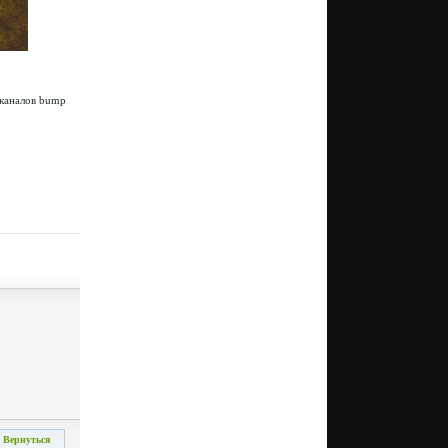
я каналов bump
Вернуться