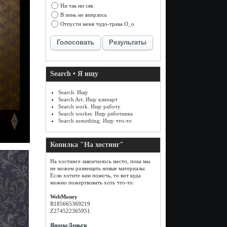
Ни так ни сяк
В пень не вперлось
Отпусти меня чудо-трава О_о
Голосовать
Результаты
Search • Я ищу
Search. Ищу
Search Art. Ищу клипарт
Search work. Ищу работу
Search worker. Ищу работника
Search something. Ищу что-то
Копилка "На хостинг"
На хостинге закончилось место, пока мы
не можем размещать новые материалы.
Если хотите нам помочь, то вот куда
можно пожертвовать хоть что-то:
WebMoney
R185665369219
Z274522365951
ЯндексДеньги