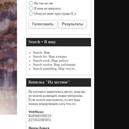
Ни так ни сяк
В пень не вперлось
Отпусти меня чудо-трава О_о
Голосовать
Результаты
Search • Я ищу
Search. Ищу
Search Art. Ищу клипарт
Search work. Ищу работу
Search worker. Ищу работника
Search something. Ищу что-то
Копилка "На хостинг"
На хостинге закончилось место, пока мы
не можем размещать новые материалы.
Если хотите нам помочь, то вот куда
можно пожертвовать хоть что-то:
WebMoney
R185665369219
Z274522365951
ЯндексДеньги