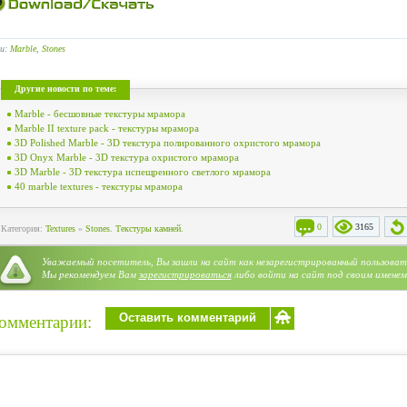
ги:
Marble
,
Stones
Другие новости по теме:
Marble - бесшовные текстуры мрамора
Marble II texture pack - текстуры мрамора
3D Polished Marble - 3D текстура полированного охристого мрамора
3D Onyx Marble - 3D текстура охристого мрамора
3D Marble - 3D текстура испещренного светлого мрамора
40 marble textures - текстуры мрамора
0
3165
Категория:
Textures
»
Stones. Текстуры камней.
Уважаемый посетитель, Вы зашли на сайт как незарегистрированный пользоват
Мы рекомендуем Вам
зарегистрироваться
либо войти на сайт под своим именем
Оставить комментарий
омментарии: