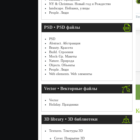
NY & Christmas. Новый год и Рождество
landscape. Пейзажи, улицы
People. Люди
Те
PSD • PSD файлы
PSD
Abstract. Абстракция
Beauty. Красота
Build. Строения
Mock-Up. Макеты
Nature. Природа
Objects. Объекты
People. Люди
Web elements. Web элементы
Vector • Векторные файлы
Vector
Holiday. Праздники
К
3D library • 3D библиотеки
Textures. Текстуры 3D
Cover. Покрытие 3D