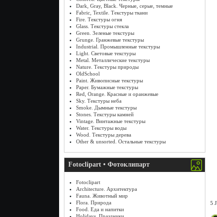
Dark, Gray, Black. Черные, серые, темные
Fabric, Textile. Текстуры ткани
Fire. Текстуры огня
Glass. Текстуры стекла
Green. Зеленые текстуры
Grunge. Гранжевые текстуры
Industrial. Промышленные текстуры
Light. Световые текстуры
Metal. Металлические текстуры
Nature. Текстуры природы
OldSchool
Paint. Живописные текстуры
Paper. Бумажные текстуры
Red, Orange. Красные и оранжевые
Sky. Текстуры неба
Smoke. Дымные текстуры
Stones. Текстуры камней
Vintage. Винтажные текстуры
Water. Текстуры воды
Wood. Текстуры дерева
Other & unsorted. Остальные текстуры
Fotoclipart • Фотоклипарт
Fotoclipart
Architecture. Архитектура
Fauna. Животный мир
Flora. Природа
5 
Food. Еда и напитки
Holidays. Праздники