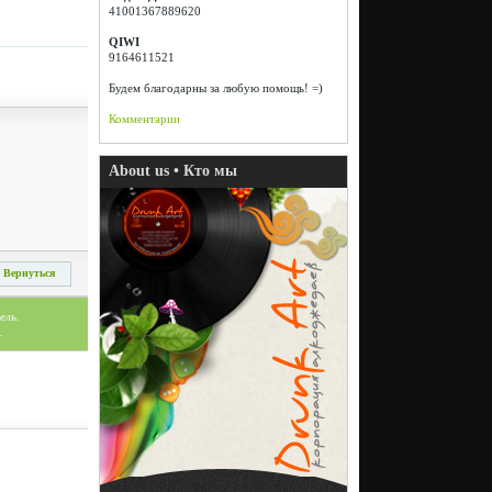
41001367889620
QIWI
9164611521
Будем благодарны за любую помощь! =)
Комментарии
About us • Кто мы
Вернуться
ель.
.