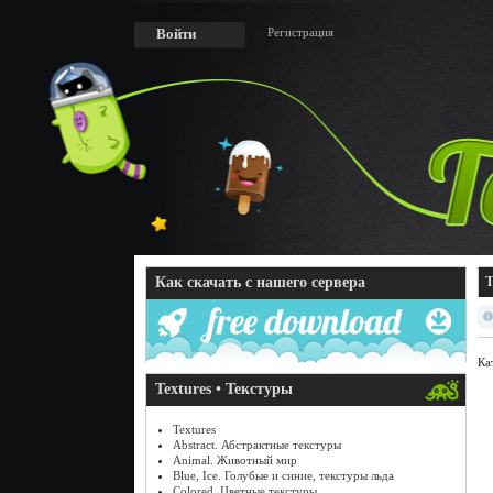
Регистрация
Войти
Как скачать с нашего сервера
T
Ка
Textures • Текстуры
Textures
Abstract. Абстрактные текстуры
Animal. Животный мир
Blue, Ice. Голубые и синие, текстуры льда
Colored. Цветные текстуры