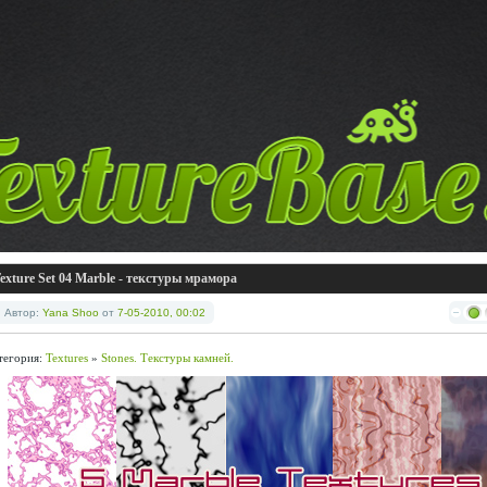
exture Set 04 Marble - текстуры мрамора
Автор:
Yana Shoo
от
7-05-2010, 00:02
тегория:
Textures
»
Stones. Текстуры камней.