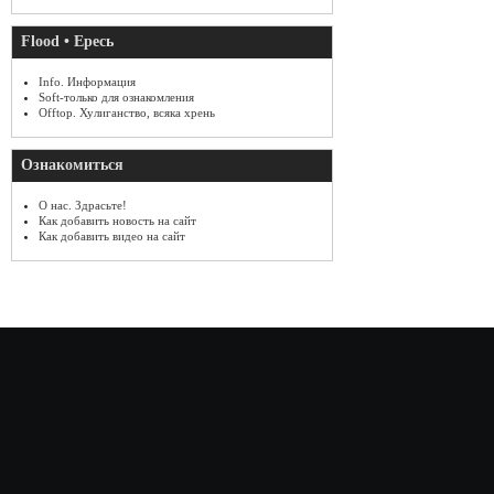
Flood • Ересь
Info. Информация
Soft-только для ознакомления
Offtop. Хулиганство, всяка хрень
Ознакомиться
О нас. Здрасьте!
Как добавить новость на сайт
Как добавить видео на сайт