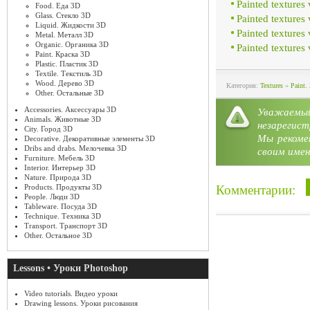
Painted textures
Food. Еда 3D
Glass. Стекло 3D
Painted textures
Liquid. Жидкости 3D
Painted texture
Metal. Металл 3D
Organic. Органика 3D
Painted texture
Paint. Краска 3D
Plastic. Пластик 3D
Textile. Текстиль 3D
Wood. Дерево 3D
Категория:
Textures
»
Paint
Other. Остальные 3D
Accessories. Аксессуары 3D
Уважае
Animals. Животные 3D
незарегист
City. Город 3D
Мы рекоме
Decorative. Декоративные элементы 3D
Dribs and drabs. Мелочевка 3D
своим имен
Furniture. Мебель 3D
Interior. Интерьер 3D
Nature. Природа 3D
Комментарии:
Products. Продукты 3D
People. Люди 3D
Tableware. Посуда 3D
Technique. Техника 3D
Transport. Транспорт 3D
Other. Остальное 3D
Lessons • Уроки Photoshop
Video tutorials. Видео уроки
Drawing lessons. Уроки рисования