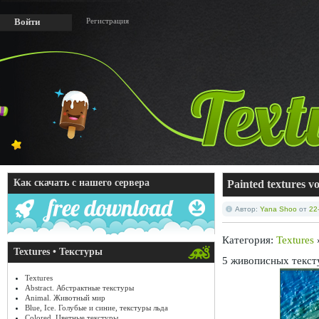
Регистрация
Войти
Как скачать с нашего сервера
Painted textures 
Автор:
Yana Shoo
от
22
Категория:
Textures
Textures • Текстуры
5 живописных тексту
Textures
Abstract. Абстрактные текстуры
Animal. Животный мир
Blue, Ice. Голубые и синие, текстуры льда
Colored. Цветные текстуры