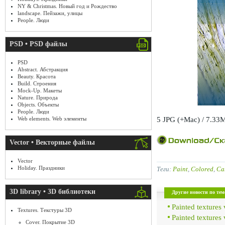
NY & Christmas. Новый год и Рождество
landscape. Пейзажи, улицы
People. Люди
PSD • PSD файлы
PSD
Abstract. Абстракция
Beauty. Красота
Build. Строения
Mock-Up. Макеты
Nature. Природа
Objects. Объекты
People. Люди
5 JPG (+Mac) / 7.33
Web elements. Web элементы
Vector • Векторные файлы
Vector
Holiday. Праздники
Теги:
Paint
,
Colored
,
Ca
3D library • 3D библиотеки
Другие новости по тем
Painted textures
Textures. Текстуры 3D
Painted textures
Cover. Покрытие 3D