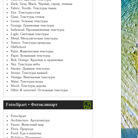
Dark, Gray, Black. Черные, серые, темные
Fabric, Textile. Текстуры ткани
Fire. Текстуры огня
Glass. Текстуры стекла
Green. Зеленые текстуры
Grunge. Гранжевые текстуры
Industrial. Промышленные текстуры
Light. Световые текстуры
Metal. Металлические текстуры
Nature. Текстуры природы
OldSchool
Paint. Живописные текстуры
Paper. Бумажные текстуры
Red, Orange. Красные и оранжевые
Sky. Текстуры неба
Smoke. Дымные текстуры
Stones. Текстуры камней
Vintage. Винтажные текстуры
Water. Текстуры воды
Wood. Текстуры дерева
Other & unsorted. Остальные текстуры
Fotoclipart • Фотоклипарт
Fotoclipart
Architecture. Архитектура
Fauna. Животный мир
Flora. Природа
Food. Еда и напитки
Holidays. Праздники