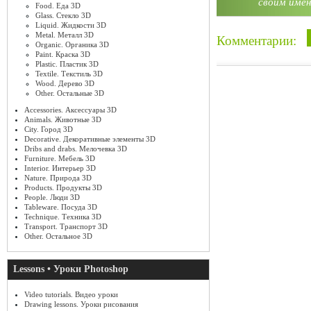
своим имен
Food. Еда 3D
Glass. Стекло 3D
Liquid. Жидкости 3D
Metal. Металл 3D
Комментарии:
Organic. Органика 3D
Paint. Краска 3D
Plastic. Пластик 3D
Textile. Текстиль 3D
Wood. Дерево 3D
Other. Остальные 3D
Accessories. Аксессуары 3D
Animals. Животные 3D
City. Город 3D
Decorative. Декоративные элементы 3D
Dribs and drabs. Мелочевка 3D
Furniture. Мебель 3D
Interior. Интерьер 3D
Nature. Природа 3D
Products. Продукты 3D
People. Люди 3D
Tableware. Посуда 3D
Technique. Техника 3D
Transport. Транспорт 3D
Other. Остальное 3D
Lessons • Уроки Photoshop
Video tutorials. Видео уроки
Drawing lessons. Уроки рисования