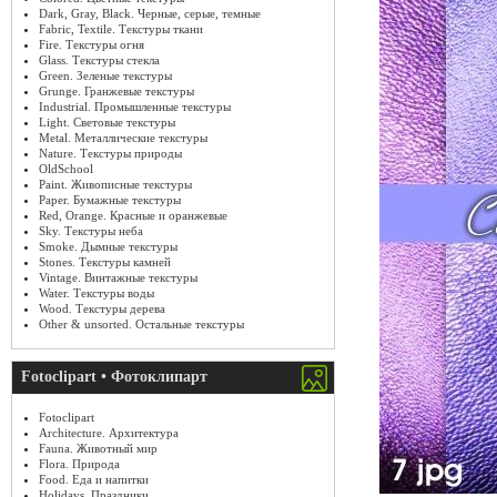
Dark, Gray, Black. Черные, серые, темные
Fabric, Textile. Текстуры ткани
Fire. Текстуры огня
Glass. Текстуры стекла
Green. Зеленые текстуры
Grunge. Гранжевые текстуры
Industrial. Промышленные текстуры
Light. Световые текстуры
Metal. Металлические текстуры
Nature. Текстуры природы
OldSchool
Paint. Живописные текстуры
Paper. Бумажные текстуры
Red, Orange. Красные и оранжевые
Sky. Текстуры неба
Smoke. Дымные текстуры
Stones. Текстуры камней
Vintage. Винтажные текстуры
Water. Текстуры воды
Wood. Текстуры дерева
Other & unsorted. Остальные текстуры
Fotoclipart • Фотоклипарт
Fotoclipart
Architecture. Архитектура
Fauna. Животный мир
Flora. Природа
Food. Еда и напитки
Holidays. Праздники