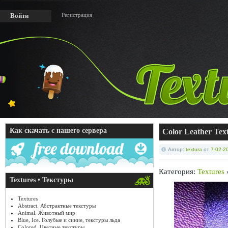
Регистрация
Войти
Как скачать с нашего сервера
Color Leather Tex
Автор:
textura
от
7-02-2
Категория:
Textures
Textures • Текстуры
Textures
Abstract. Абстрактные текстуры
Animal. Животный мир
Blue, Ice. Голубые и синие, текстуры льда
Colored. Цветные текстуры