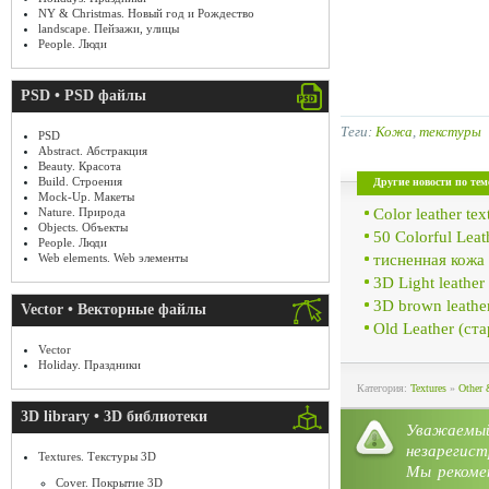
NY & Christmas. Новый год и Рождество
landscape. Пейзажи, улицы
People. Люди
PSD • PSD файлы
Теги:
Кожа
,
текстуры
PSD
Abstract. Абстракция
Beauty. Красота
Build. Строения
Другие новости по тем
Mock-Up. Макеты
Color leather tex
Nature. Природа
Objects. Объекты
50 Colorful Leat
People. Люди
тисненная кожа
Web elements. Web элементы
3D Light leathe
3D brown leathe
Vector • Векторные файлы
Old Leather (ст
Vector
Holiday. Праздники
Категория:
Textures
»
Other 
3D library • 3D библиотеки
Уважае
незарегист
Textures. Текстуры 3D
Мы рекоме
Cover. Покрытие 3D