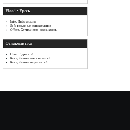
Flood • Ересь
Info. Информация
Soft-только для ознакомления
Offtop. Хулиганство, всяка хрень
Ознакомиться
О нас. Здрасьте!
Как добавить новость на сайт
Как добавить видео на сайт