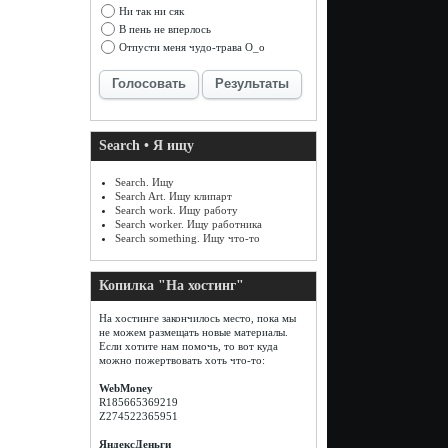
Ни так ни сяк
В пень не вперлось
Отпусти меня чудо-трава О_о
Голосовать
Результаты
Search • Я ищу
Search. Ищу
Search Art. Ищу клипарт
Search work. Ищу работу
Search worker. Ищу работника
Search something. Ищу что-то
Копилка "На хостинг"
На хостинге закончилось место, пока мы
не можем размещать новые материалы.
Если хотите нам помочь, то вот куда
можно пожертвовать хоть что-то:
WebMoney
R185665369219
Z274522365951
ЯндексДеньги