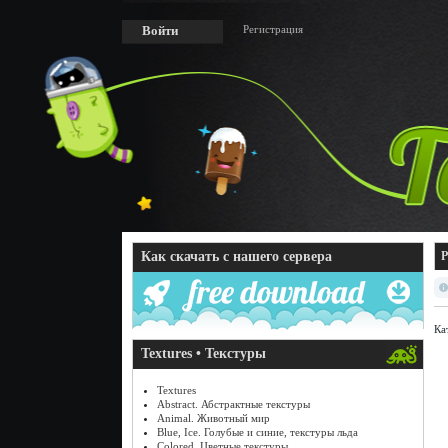
Регистрация
Войти
Как скачать с нашего сервера
P
Ка
Textures • Текстуры
Textures
Abstract. Абстрактные текстуры
Animal. Животный мир
Blue, Ice. Голубые и синие, текстуры льда
Colored. Цветные текстуры