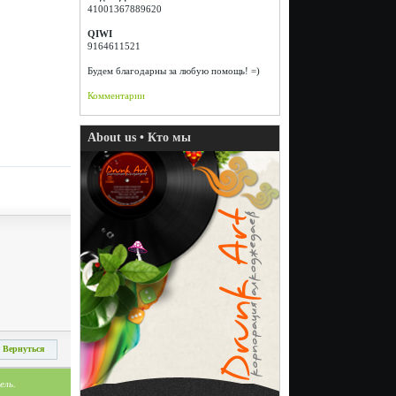
41001367889620
QIWI
9164611521
Будем благодарны за любую помощь! =)
Комментарии
About us • Кто мы
Вернуться
ель.
.