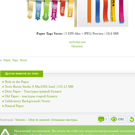
Paper Tags Vecto
r | 5 EPS files + JPEG Preview | 10,6 MB
turbobit.net
filesonic
ги:
Paper
,
Tags
,
Vector
Другие новости по теме:
Hole in the Paper
Toon Boom Studio 6 MacOSX Intel | 119.12 MB
Dirty Paper - Текстуры грязной бумаги
Old Paper - текстуры старой бумаги
Celebratory Backgrounds Vector
Natural Paper
3
2282
Категория:
Textures
»
Other & unsorted. Остальные текстуры.
Уважаемый посетитель, Вы зашли на сайт как незарегистрированный пользоват
Мы рекомендуем Вам
зарегистрироваться
либо войти на сайт под своим именем