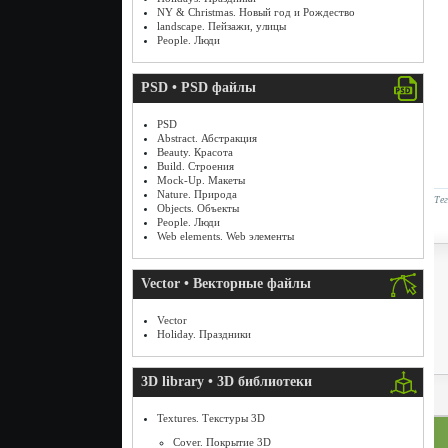
NY & Christmas. Новый год и Рождество
landscape. Пейзажи, улицы
People. Люди
PSD • PSD файлы
PSD
Abstract. Абстракция
Beauty. Красота
Build. Строения
Mock-Up. Макеты
Nature. Природа
Те
Objects. Объекты
People. Люди
Web elements. Web элементы
Vector • Векторные файлы
Vector
Holiday. Праздники
3D library • 3D библиотеки
Textures. Текстуры 3D
Cover. Покрытие 3D