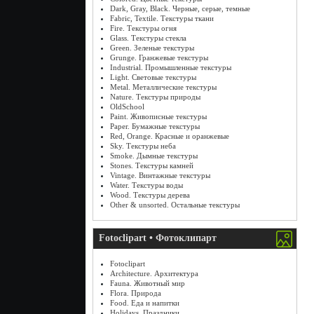
Dark, Gray, Black. Черные, серые, темные
Fabric, Textile. Текстуры ткани
Fire. Текстуры огня
Glass. Текстуры стекла
Green. Зеленые текстуры
Grunge. Гранжевые текстуры
Industrial. Промышленные текстуры
Light. Световые текстуры
Metal. Металлические текстуры
Nature. Текстуры природы
OldSchool
Paint. Живописные текстуры
Paper. Бумажные текстуры
Red, Orange. Красные и оранжевые
Sky. Текстуры неба
Smoke. Дымные текстуры
Stones. Текстуры камней
Vintage. Винтажные текстуры
Water. Текстуры воды
Wood. Текстуры дерева
Other & unsorted. Остальные текстуры
Fotoclipart • Фотоклипарт
Fotoclipart
Architecture. Архитектура
Fauna. Животный мир
Flora. Природа
Food. Еда и напитки
Holidays. Праздники