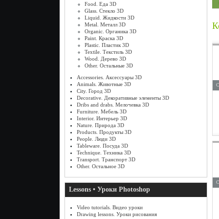
Food. Еда 3D
Glass. Стекло 3D
Liquid. Жидкости 3D
К
Metal. Металл 3D
Organic. Органика 3D
Paint. Краска 3D
Plastic. Пластик 3D
Textile. Текстиль 3D
Wood. Дерево 3D
Other. Остальные 3D
Accessories. Аксессуары 3D
Animals. Животные 3D
С
City. Город 3D
Decorative. Декоративные элементы 3D
Dribs and drabs. Мелочевка 3D
Furniture. Мебель 3D
Interior. Интерьер 3D
Nature. Природа 3D
Products. Продукты 3D
People. Люди 3D
Tableware. Посуда 3D
Technique. Техника 3D
Transport. Транспорт 3D
Other. Остальное 3D
С
Lessons • Уроки Photoshop
Video tutorials. Видео уроки
Drawing lessons. Уроки рисования