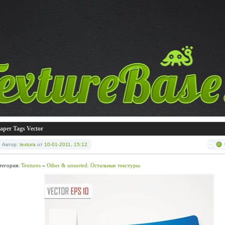
aper Tags Vector
Автор:
textura
от
10-01-2011, 15:12
тегория:
Textures
»
Other & unsorted. Остальные текстуры.