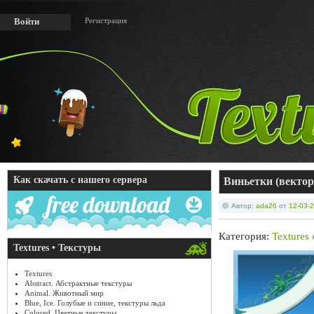
Регистрация
Войти
Как скачать с нашего сервера
Виньетки (векто
Автор:
ada26
от
12-03-2
Категория:
Textures
Textures • Текстуры
Textures
Abstract. Абстрактные текстуры
Animal. Животный мир
Blue, Ice. Голубые и синие, текстуры льда
Colored. Цветные текстуры