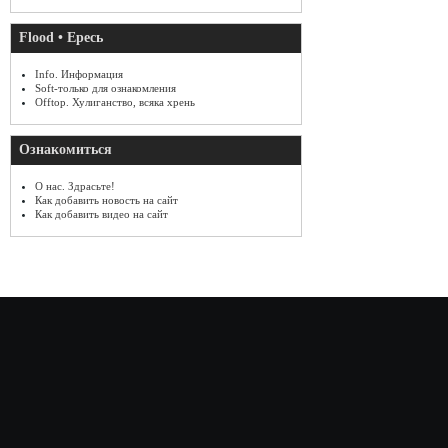
Flood • Ересь
Info. Информация
Soft-только для ознакомления
Offtop. Хулиганство, всяка хрень
Ознакомиться
О нас. Здрасьте!
Как добавить новость на сайт
Как добавить видео на сайт