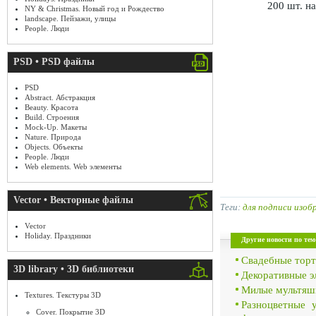
200 шт. на
NY & Christmas. Новый год и Рождество
landscape. Пейзажи, улицы
People. Люди
PSD • PSD файлы
PSD
Abstract. Абстракция
Beauty. Красота
Build. Строения
Mock-Up. Макеты
Nature. Природа
Objects. Объекты
People. Люди
Web elements. Web элементы
Vector • Векторные файлы
Теги:
для подписи изо
Vector
Holiday. Праздники
Другие новости по тем
Свадебные торт
3D library • 3D библиотеки
Декоративные э
Милые мультяшк
Textures. Текстуры 3D
Разноцветные 
Cover. Покрытие 3D