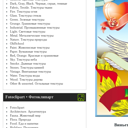
Dark, Gray, Black. Черные, серые, темные
Fabric, Textile. Текстуры ткани
Fire. Текстуры огня
Glass. Текстуры стекла
Green. Зеленые текстуры
Grunge. Гранжевые текстуры
Industrial. Промышленные текстуры
Light. Световые текстуры
Metal. Металлические текстуры
Nature. Текстуры природы
OldSchool
Paint. Живописные текстуры
Paper. Бумажные текстуры
Red, Orange. Красные и оранжевые
Sky. Текстуры неба
Smoke. Дымные текстуры
Stones. Текстуры камней
Vintage. Винтажные текстуры
Water. Текстуры воды
Wood. Текстуры дерева
Other & unsorted. Остальные текстуры
Fotoclipart • Фотоклипарт
Fotoclipart
Architecture. Архитектура
Fauna. Животный мир
Flora. Природа
Food. Еда и напитки
Виньет
Holidays. Праздники