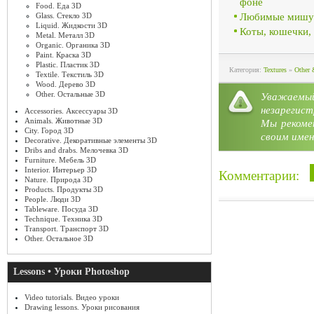
фоне
Food. Еда 3D
Любимые мишут
Glass. Стекло 3D
Liquid. Жидкости 3D
Коты, кошечки,
Metal. Металл 3D
Organic. Органика 3D
Paint. Краска 3D
Plastic. Пластик 3D
Категория:
Textures
»
Other 
Textile. Текстиль 3D
Wood. Дерево 3D
Other. Остальные 3D
Уважае
незарегист
Accessories. Аксессуары 3D
Animals. Животные 3D
Мы рекоме
City. Город 3D
своим имен
Decorative. Декоративные элементы 3D
Dribs and drabs. Мелочевка 3D
Furniture. Мебель 3D
Interior. Интерьер 3D
Комментарии:
Nature. Природа 3D
Products. Продукты 3D
People. Люди 3D
Tableware. Посуда 3D
Technique. Техника 3D
Transport. Транспорт 3D
Other. Остальное 3D
Lessons • Уроки Photoshop
Video tutorials. Видео уроки
Drawing lessons. Уроки рисования