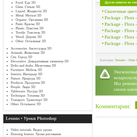
Другие новости по тем
Food. Еда 3D
Glass. Стекло 3D
Сказочные цве
Liquid. Жидкости 3D
Metal. Металл 3D
Package - Flora
Organic. Органика 3D
Package - Flora
Paint. Краска 3D
Plastic. Пластик 3D
Package - Flora
Textile. Текстиль 3D
Package - Flora
Wood. Дерево 3D
Other. Остальные 3D
Package - Flora
Accessories. Аксессуары 3D
Animals. Животные 3D
City. Город 3D
Категория:
Textures
»
Other 
Decorative. Декоративные элементы 3D
Dribs and drabs. Мелочевка 3D
Furniture. Мебель 3D
Уважае
Interior. Интерьер 3D
незарегист
Nature. Природа 3D
Products. Продукты 3D
Мы рекоме
People. Люди 3D
своим имен
Tableware. Посуда 3D
Technique. Техника 3D
Transport. Транспорт 3D
Other. Остальное 3D
Комментарии:
Lessons • Уроки Photoshop
Video tutorials. Видео уроки
Drawing lessons. Уроки рисования