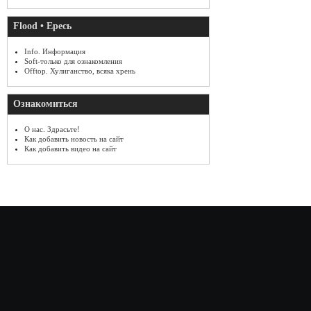
Flood • Ересь
Info. Информация
Soft-только для ознакомления
Offtop. Хулиганство, всяка хрень
Ознакомиться
О нас. Здрасьте!
Как добавить новость на сайт
Как добавить видео на сайт