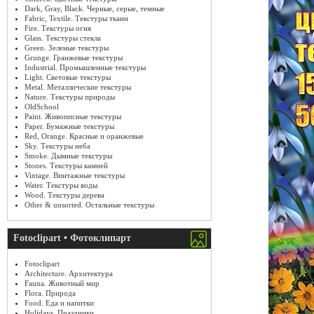
Dark, Gray, Black. Черные, серые, темные
Fabric, Textile. Текстуры ткани
Fire. Текстуры огня
Glass. Текстуры стекла
Green. Зеленые текстуры
Grunge. Гранжевые текстуры
Industrial. Промышленные текстуры
Light. Световые текстуры
Metal. Металлические текстуры
Nature. Текстуры природы
OldSchool
Paint. Живописные текстуры
Paper. Бумажные текстуры
Red, Orange. Красные и оранжевые
Sky. Текстуры неба
Smoke. Дымные текстуры
Stones. Текстуры камней
Vintage. Винтажные текстуры
Water. Текстуры воды
Wood. Текстуры дерева
Other & unsorted. Остальные текстуры
Fotoclipart • Фотоклипарт
Fotoclipart
Architecture. Архитектура
Fauna. Животный мир
Flora. Природа
Food. Еда и напитки
Holidays. Праздники