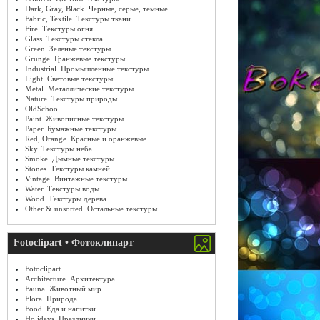
Dark, Gray, Black. Черные, серые, темные
Fabric, Textile. Текстуры ткани
Fire. Текстуры огня
Glass. Текстуры стекла
Green. Зеленые текстуры
Grunge. Гранжевые текстуры
Industrial. Промышленные текстуры
Light. Световые текстуры
Metal. Металлические текстуры
Nature. Текстуры природы
OldSchool
Paint. Живописные текстуры
Paper. Бумажные текстуры
Red, Orange. Красные и оранжевые
Sky. Текстуры неба
Smoke. Дымные текстуры
Stones. Текстуры камней
Vintage. Винтажные текстуры
Water. Текстуры воды
Wood. Текстуры дерева
Other & unsorted. Остальные текстуры
Fotoclipart • Фотоклипарт
Fotoclipart
Architecture. Архитектура
Fauna. Животный мир
Flora. Природа
Food. Еда и напитки
Holidays. Праздники