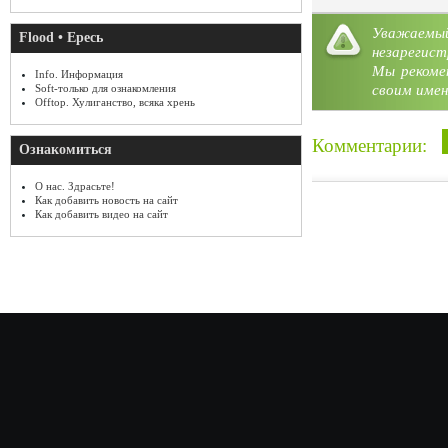
Уважае
Flood • Ересь
незарегист
Мы рекоме
Info. Информация
своим имен
Soft-только для ознакомления
Offtop. Хулиганство, всяка хрень
Комментарии:
Ознакомиться
О нас. Здрасьте!
Как добавить новость на сайт
Как добавить видео на сайт