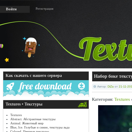
Регистрация
Войти
Как скачать с нашего сервера
Набор боке текст
Автор:
DiZa
от
21-11-201
Категория:
Textures
Textures • Текстуры
Textures
Abstract. Абстрактные текстуры
Animal. Животный мир
Blue, Ice. Голубые и синие, текстуры льда
Colored. Цветные текстуры