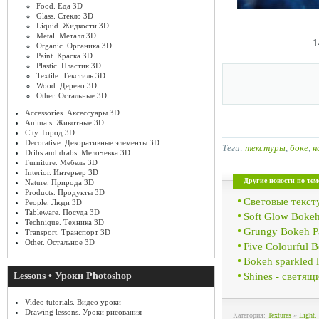
Food. Еда 3D
Glass. Стекло 3D
Liquid. Жидкости 3D
Metal. Металл 3D
1
Organic. Органика 3D
Paint. Краска 3D
Plastic. Пластик 3D
Textile. Текстиль 3D
Wood. Дерево 3D
Other. Остальные 3D
Accessories. Аксессуары 3D
Animals. Животные 3D
City. Город 3D
Decorative. Декоративные элементы 3D
Теги:
текстуры
,
боке
,
н
Dribs and drabs. Мелочевка 3D
Furniture. Мебель 3D
Interior. Интерьер 3D
Другие новости по тем
Nature. Природа 3D
Products. Продукты 3D
Световые текст
People. Люди 3D
Tableware. Посуда 3D
Soft Glow Bokeh
Technique. Техника 3D
Grungy Bokeh P
Transport. Транспорт 3D
Other. Остальное 3D
Five Colourful B
Bokeh sparkled l
Shines - светящ
Lessons • Уроки Photoshop
Video tutorials. Видео уроки
Drawing lessons. Уроки рисования
Категория:
Textures
»
Light.