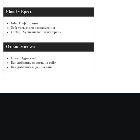
Flood • Ересь
Info. Информация
Soft-только для ознакомления
Offtop. Хулиганство, всяка хрень
Ознакомиться
О нас. Здрасьте!
Как добавить новость на сайт
Как добавить видео на сайт