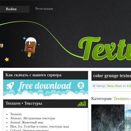
Регистрация
Войти
Как скачать с нашего сервера
color grunge text
Автор:
Yana Shoo
от
4-
Категория:
Textures
Textures • Текстуры
Textures
Abstract. Абстрактные текстуры
Animal. Животный мир
Blue, Ice. Голубые и синие, текстуры льда
Colored. Цветные текстуры