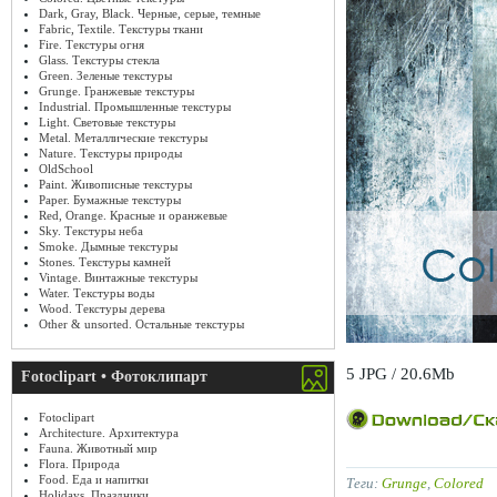
Dark, Gray, Black. Черные, серые, темные
Fabric, Textile. Текстуры ткани
Fire. Текстуры огня
Glass. Текстуры стекла
Green. Зеленые текстуры
Grunge. Гранжевые текстуры
Industrial. Промышленные текстуры
Light. Световые текстуры
Metal. Металлические текстуры
Nature. Текстуры природы
OldSchool
Paint. Живописные текстуры
Paper. Бумажные текстуры
Red, Orange. Красные и оранжевые
Sky. Текстуры неба
Smoke. Дымные текстуры
Stones. Текстуры камней
Vintage. Винтажные текстуры
Water. Текстуры воды
Wood. Текстуры дерева
Other & unsorted. Остальные текстуры
5 JPG / 20.6Mb
Fotoclipart • Фотоклипарт
Fotoclipart
Architecture. Архитектура
Fauna. Животный мир
Flora. Природа
Food. Еда и напитки
Теги:
Grunge
,
Colored
Holidays. Праздники