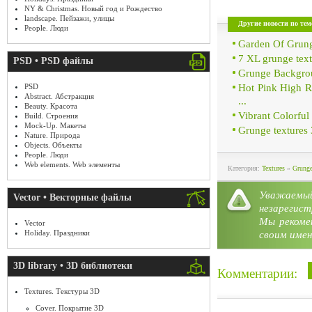
NY & Christmas. Новый год и Рождество
landscape. Пейзажи, улицы
Другие новости по тем
People. Люди
Garden Of Grun
7 XL grunge tex
PSD • PSD файлы
Grunge Backgrou
Hot Pink High R
PSD
Abstract. Абстракция
...
Beauty. Красота
Vibrant Colorfu
Build. Строения
Mock-Up. Макеты
Grunge textures
Nature. Природа
Objects. Объекты
People. Люди
Web elements. Web элементы
Категория:
Textures
»
Grunge
Уважае
Vector • Векторные файлы
незарегист
Мы рекоме
Vector
Holiday. Праздники
своим имен
3D library • 3D библиотеки
Комментарии:
Textures. Текстуры 3D
Cover. Покрытие 3D