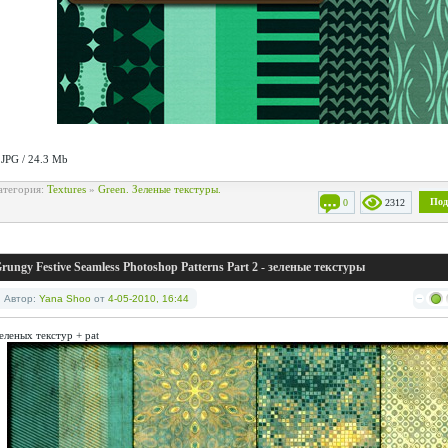
 JPG / 24.3 Mb
атегория:
Textures
»
Green. Зеленые текстуры.
Под
0
2312
rungy Festive Seamless Photoshop Patterns Part 2 - зеленые текстуры
Автор:
Yana Shoo
от
4-05-2010, 16:44
зеленых текстур + pat