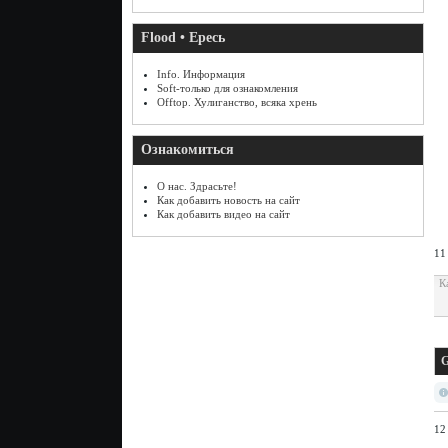
Flood • Ересь
Info. Информация
Soft-только для ознакомления
Offtop. Хулиганство, всяка хрень
Ознакомиться
О нас. Здрасьте!
Как добавить новость на сайт
Как добавить видео на сайт
11
К
G
12