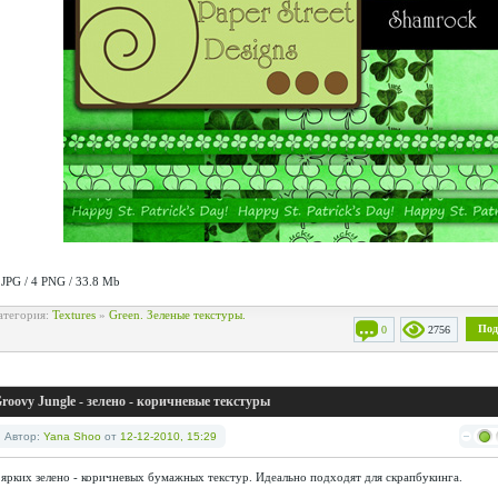
 JPG / 4 PNG / 33.8 Mb
атегория:
Textures
»
Green. Зеленые текстуры.
Под
0
2756
roovy Jungle - зелено - коричневые текстуры
Автор:
Yana Shoo
от
12-12-2010, 15:29
 ярких зелено - коричневых бумажных текстур. Идеально подходят для скрапбукинга.