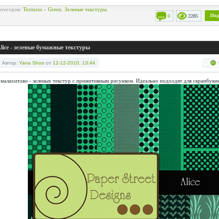
атегория:
Textures
»
Green. Зеленые текстуры.
Под
0
2285
lice - зеленые бумажные текстуры
Автор:
Yana Shoo
от
12-12-2010, 13:44
 малахитово - зеленых текстур с примитивным рисунком. Идеально подходят для скрапбукин