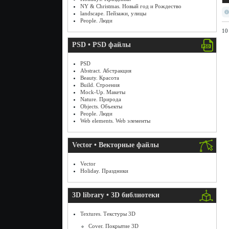
NY & Christmas. Новый год и Рождество
landscape. Пейзажи, улицы
People. Люди
10
PSD • PSD файлы
PSD
Abstract. Абстракция
Beauty. Красота
Build. Строения
Mock-Up. Макеты
Nature. Природа
Objects. Объекты
People. Люди
Web elements. Web элементы
Vector • Векторные файлы
Vector
Holiday. Праздники
3D library • 3D библиотеки
Textures. Текстуры 3D
Cover. Покрытие 3D