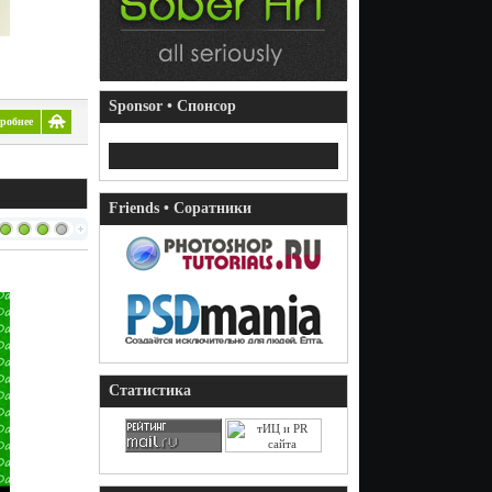
Sponsor • Спонсор
робнее
Friends • Соратники
Статистика