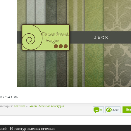
JPG / 54.1 Mb
атегория:
Textures
»
Green. Зеленые текстуры.
Под
0
3709
acob - 10 текстур зеленых оттенков