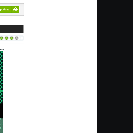
робнее
га.