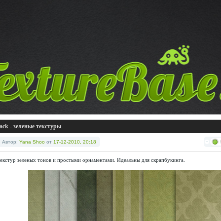
ack - зеленые текстуры
Автор:
Yana Shoo
от
17-12-2010, 20:18
текстур зеленых тонов и простыми орнаментами. Идеальны для скрапбукинга.