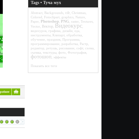
Tags • Туча мух
cdr
Abstract
,
Backgrounds
,
,
Christmas
,
Colored
,
Fotoclipart
,
graphics
,
Nature
,
Photoshop
PNG
Paper
,
,
,
raster
,
Textures
,
Видеокурс
Вектор
Vector
,
,
,
видеоурок
,
графика
,
дизайн
,
еда
,
инструменты
,
Клипарт
,
обработка
,
обучение
,
праздник
,
Программа
,
программирование
,
разработка
,
Растр
,
редактор
,
ретушь
,
рисование
,
софт
,
схема
,
съемка
,
текстуры
,
фото
,
Фотография
,
фотошоп
,
эффекты
Показать все теги
робнее