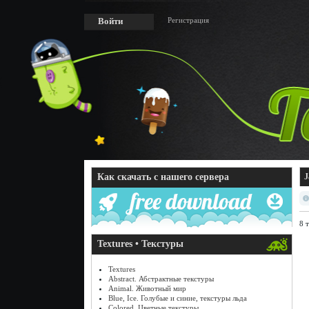
Регистрация
Войти
Как скачать с нашего сервера
J
8 
Textures • Текстуры
Textures
Abstract. Абстрактные текстуры
Animal. Животный мир
Blue, Ice. Голубые и синие, текстуры льда
Colored. Цветные текстуры