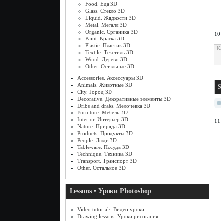
Food. Еда 3D
Glass. Стекло 3D
Liquid. Жидкости 3D
Metal. Металл 3D
Organic. Органика 3D
10
Paint. Краска 3D
Plastic. Пластик 3D
К
Textile. Текстиль 3D
Wood. Дерево 3D
Other. Остальные 3D
Accessories. Аксессуары 3D
Animals. Животные 3D
S
City. Город 3D
Decorative. Декоративные элементы 3D
Dribs and drabs. Мелочевка 3D
Furniture. Мебель 3D
Interior. Интерьер 3D
11
Nature. Природа 3D
Products. Продукты 3D
People. Люди 3D
Tableware. Посуда 3D
Technique. Техника 3D
Transport. Транспорт 3D
Other. Остальное 3D
Lessons • Уроки Photoshop
Video tutorials. Видео уроки
Drawing lessons. Уроки рисования