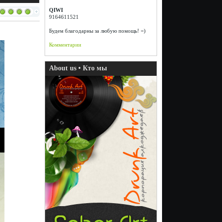
QIWI
9164611521
Будем благодарны за любую помощь! =)
Комментарии
About us • Кто мы