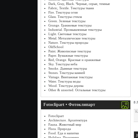
Dark, Gray, Black. Черные, серые, темные
Fabric, Textile. Текстуры ткани
Fire. Текстуры огня
Glass. Текстуры стекла
Green. Зеленые текстуры
Grunge. Гранжевые текстуры
Industrial. Промышленные текстуры
Light. Световые текстуры
Metal. Металлические текстуры
Nature. Текстуры природы
OldSchool
Paint. Живописные текстуры
Paper. Бумажные текстуры
Red, Orange. Красные и оранжевые
Sky. Текстуры неба
Smoke. Дымные текстуры
Stones. Текстуры камней
Vintage. Винтажные текстуры
Water. Текстуры воды
Wood. Текстуры дерева
Other & unsorted. Остальные текстуры
8 
Fotoclipart • Фотоклипарт
К
Fotoclipart
Architecture. Архитектура
Fauna. Животный мир
Flora. Природа
Food. Еда и напитки
J
Holidays. Праздники