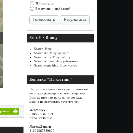
3D текстуры
Все нужно, и побольше!
Голосовать
Результаты
Search • Я ищу
Search. Ищу
Search Art. Ищу клипарт
Search work. Ищу работу
Search worker. Ищу работника
Search something. Ищу что-то
Копилка "На хостинг"
На хостинге закончилось место, пока мы
не можем размещать новые материалы.
Если хотите нам помочь, то вот куда
можно пожертвовать хоть что-то:
WebMoney
робнее
R185665369219
Z274522365951
ЯндексДеньги
41001367889620