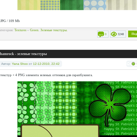
 JPG / 109 Mb
атегория:
Textures
»
Green. Зеленые текстуры.
Под
0
3248
hamrock - зеленые текстуры
Автор:
Yana Shoo
от
12-12-2010, 22:42
 текстур + 4 PNG элемента зеленых оттенков для скрапбукинга.