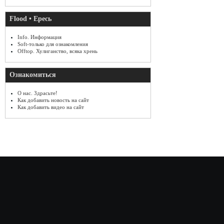
Flood • Ересь
Info. Информация
Soft-только для ознакомления
Offtop. Хулиганство, всяка хрень
Ознакомиться
О нас. Здрасьте!
Как добавить новость на сайт
Как добавить видео на сайт