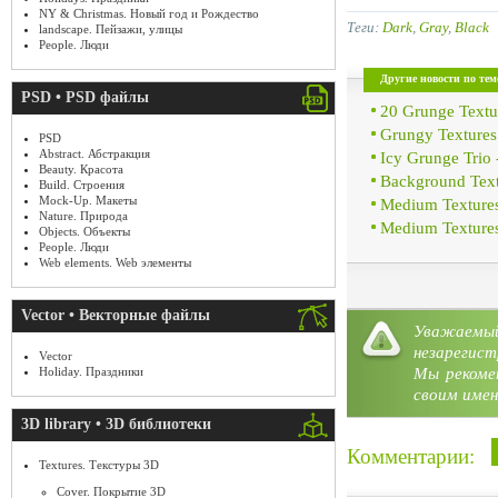
NY & Christmas. Новый год и Рождество
Теги:
Dark
,
Gray
,
Black
landscape. Пейзажи, улицы
People. Люди
Другие новости по тем
PSD • PSD файлы
20 Grunge Textu
Grungy Textures
PSD
Abstract. Абстракция
Icy Grunge Trio
Beauty. Красота
Background Text
Build. Строения
Mock-Up. Макеты
Medium Textures
Nature. Природа
Medium Textures
Objects. Объекты
People. Люди
Web elements. Web элементы
Vector • Векторные файлы
Уважае
Категория:
Textures
»
Dark, 
незарегист
Vector
Мы рекоме
Holiday. Праздники
своим имен
3D library • 3D библиотеки
Комментарии:
Textures. Текстуры 3D
Cover. Покрытие 3D