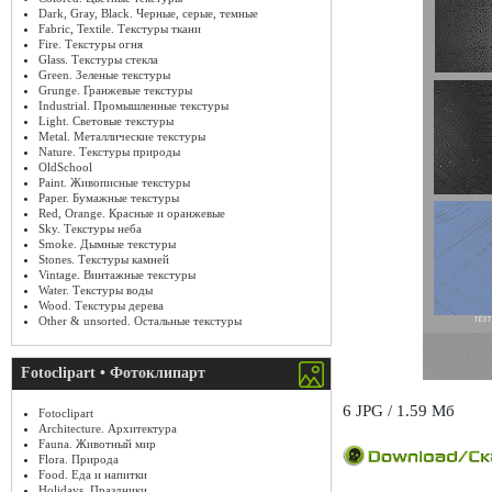
Dark, Gray, Black. Черные, серые, темные
Fabric, Textile. Текстуры ткани
Fire. Текстуры огня
Glass. Текстуры стекла
Green. Зеленые текстуры
Grunge. Гранжевые текстуры
Industrial. Промышленные текстуры
Light. Световые текстуры
Metal. Металлические текстуры
Nature. Текстуры природы
OldSchool
Paint. Живописные текстуры
Paper. Бумажные текстуры
Red, Orange. Красные и оранжевые
Sky. Текстуры неба
Smoke. Дымные текстуры
Stones. Текстуры камней
Vintage. Винтажные текстуры
Water. Текстуры воды
Wood. Текстуры дерева
Other & unsorted. Остальные текстуры
Fotoclipart • Фотоклипарт
6 JPG / 1.59 Мб
Fotoclipart
Architecture. Архитектура
Fauna. Животный мир
Flora. Природа
Food. Еда и напитки
Holidays. Праздники