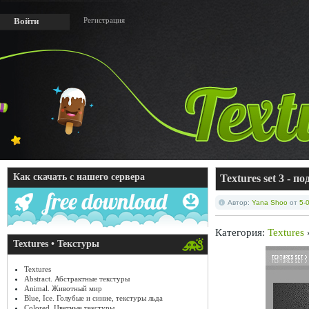
Регистрация
Войти
Как скачать с нашего сервера
Textures set 3 - 
Автор:
Yana Shoo
от
5-
Категория:
Textures
Textures • Текстуры
Textures
Abstract. Абстрактные текстуры
Animal. Животный мир
Blue, Ice. Голубые и синие, текстуры льда
Colored. Цветные текстуры