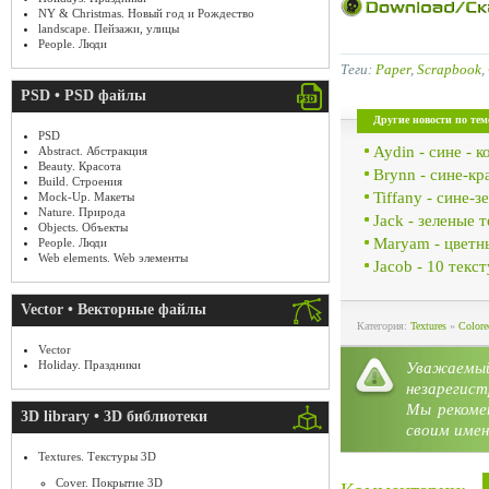
NY & Christmas. Новый год и Рождество
landscape. Пейзажи, улицы
People. Люди
Теги:
Paper
,
Scrapbook
,
PSD • PSD файлы
Другие новости по тем
PSD
Aydin - сине - 
Abstract. Абстракция
Beauty. Красота
Brynn - сине-к
Build. Строения
Tiffany - сине-
Mock-Up. Макеты
Nature. Природа
Jack - зеленые 
Objects. Объекты
Maryam - цветн
People. Люди
Web elements. Web элементы
Jacob - 10 текс
Vector • Векторные файлы
Категория:
Textures
»
Colore
Vector
Holiday. Праздники
Уважае
незарегист
Мы рекоме
3D library • 3D библиотеки
своим имен
Textures. Текстуры 3D
Cover. Покрытие 3D