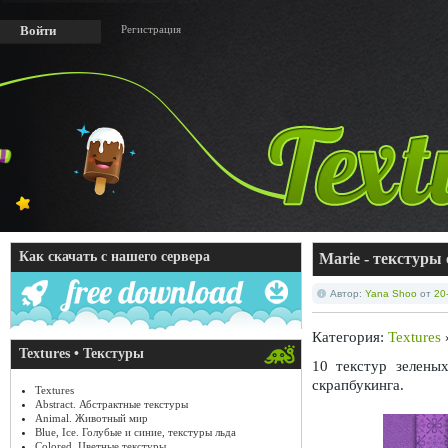
Регистрация
Войти
Как скачать с нашего сервера
Marie - текстуры 
Автор:
Yana Shoo
от
20
Категория:
Textures
Textures • Текстуры
10 текстур зелены
скрапбукинга.
Textures
Abstract. Абстрактные текстуры
Animal. Животный мир
Blue, Ice. Голубые и синие, текстуры льда
Colored. Цветные текстуры