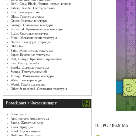
Dark, Gray, Black. Черные, серые, темные
Fabric, Textile. Текстуры ткани
Fire. Текстуры огня
Glass. Текстуры стекла
Green. Зеленые текстуры
Grunge. Гранжевые текстуры
Industrial. Промышленные текстуры
Light. Световые текстуры
Metal. Металлические текстуры
Nature. Текстуры природы
OldSchool
Paint. Живописные текстуры
Paper. Бумажные текстуры
Red, Orange. Красные и оранжевые
Sky. Текстуры неба
Smoke. Дымные текстуры
Stones. Текстуры камней
Vintage. Винтажные текстуры
Water. Текстуры воды
Wood. Текстуры дерева
Other & unsorted. Остальные текстуры
Fotoclipart • Фотоклипарт
Fotoclipart
Architecture. Архитектура
Fauna. Животный мир
10 JPG / 86.9 Mb
Flora. Природа
Food. Еда и напитки
Holidays. Праздники