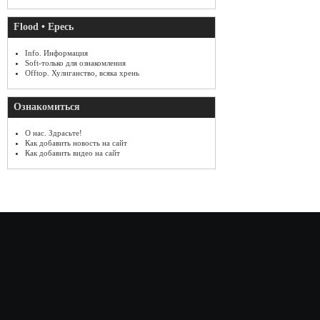
Flood • Ересь
Info. Информация
Soft-только для ознакомления
Offtop. Хулиганство, всяка хрень
Ознакомиться
О нас. Здрасьте!
Как добавить новость на сайт
Как добавить видео на сайт