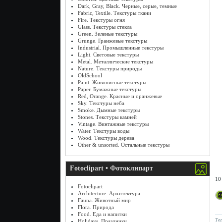
Dark, Gray, Black. Черные, серые, темные
Fabric, Textile. Текстуры ткани
Fire. Текстуры огня
Glass. Текстуры стекла
Green. Зеленые текстуры
Grunge. Гранжевые текстуры
Industrial. Промышленные текстуры
Light. Световые текстуры
Metal. Металлические текстуры
Nature. Текстуры природы
OldSchool
Paint. Живописные текстуры
Paper. Бумажные текстуры
Red, Orange. Красные и оранжевые
Sky. Текстуры неба
Smoke. Дымные текстуры
Stones. Текстуры камней
Vintage. Винтажные текстуры
Water. Текстуры воды
Wood. Текстуры дерева
Other & unsorted. Остальные текстуры
Fotoclipart • Фотоклипарт
10
Fotoclipart
Architecture. Архитектура
Fauna. Животный мир
Flora. Природа
Food. Еда и напитки
Те
Holidays. Праздники