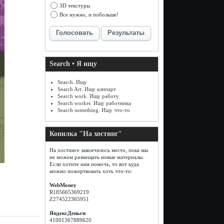
3D текстуры
Все нужно, и побольше!
Голосовать
Результаты
Search • Я ищу
Search. Ищу
Search Art. Ищу клипарт
Search work. Ищу работу
Search worker. Ищу работника
Search something. Ищу что-то
Копилка "На хостинг"
На хостинге закончилось место, пока мы
не можем размещать новые материалы.
Если хотите нам помочь, то вот куда
можно пожертвовать хоть что-то:
WebMoney
R185665369219
Z274522365951
ЯндексДеньги
41001367889620