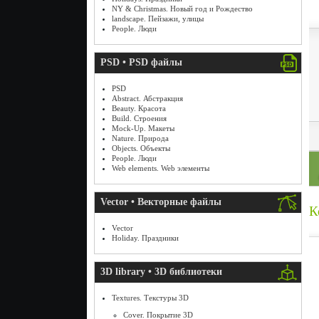
NY & Christmas. Новый год и Рождество
landscape. Пейзажи, улицы
People. Люди
PSD • PSD файлы
PSD
Abstract. Абстракция
Beauty. Красота
Build. Строения
Mock-Up. Макеты
Nature. Природа
Objects. Объекты
People. Люди
Web elements. Web элементы
Vector • Векторные файлы
К
Vector
Holiday. Праздники
3D library • 3D библиотеки
Textures. Текстуры 3D
Cover. Покрытие 3D