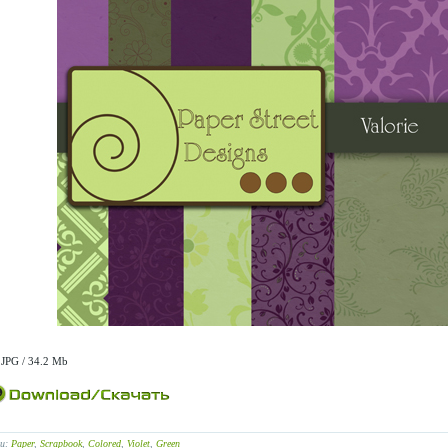
 JPG / 34.2 Mb
ги:
Paper
,
Scrapbook
,
Colored
,
Violet
,
Green