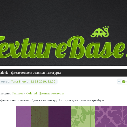
alorie - фиолетовые и зеленые текстуры
Автор:
Yana Shoo
от
12-12-2010, 22:59
тегория:
Textures
»
Colored. Цветные текстуры.
 фиолетовых и зеленых бумажных текстур. Походят для создания скрапбука.