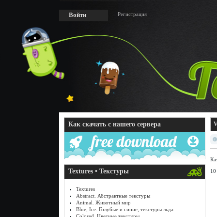
Регистрация
Войти
Как скачать с нашего сервера
V
Ка
Textures • Текстуры
10
Textures
Abstract. Абстрактные текстуры
Animal. Животный мир
Blue, Ice. Голубые и синие, текстуры льда
Colored. Цветные текстуры