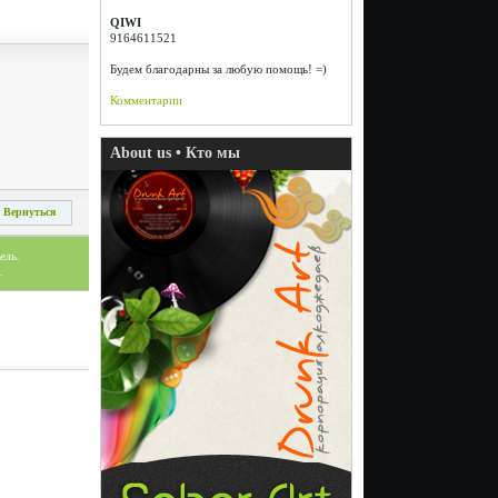
QIWI
9164611521
Будем благодарны за любую помощь! =)
Комментарии
About us • Кто мы
Вернуться
ель.
.