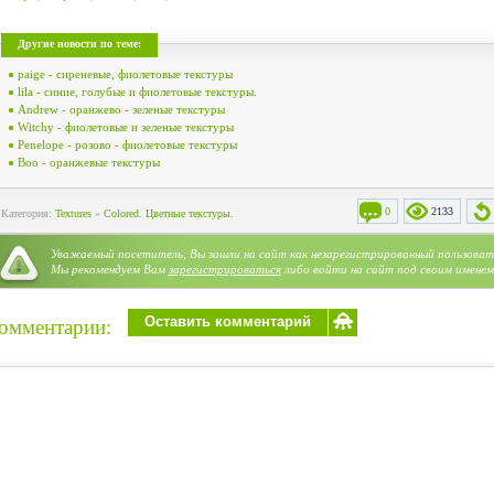
Другие новости по теме:
paige - сиреневые, фиолетовые текстуры
lila - синие, голубые и фиолетовые текстуры.
Andrew - оранжево - зеленые текстуры
Witchy - фиолетовые и зеленые текстуры
Penelope - розово - фиолетовые текстуры
Boo - оранжевые текстуры
0
2133
Категория:
Textures
»
Colored. Цветные текстуры.
Уважаемый посетитель, Вы зашли на сайт как незарегистрированный пользоват
Мы рекомендуем Вам
зарегистрироваться
либо войти на сайт под своим именем
Оставить комментарий
омментарии: