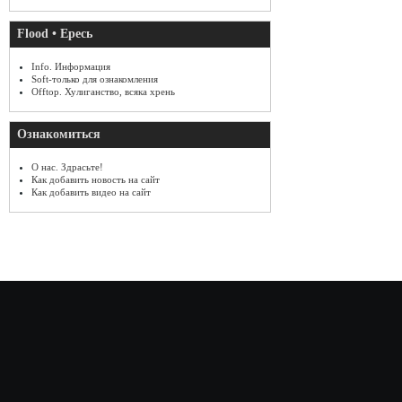
Flood • Ересь
Info. Информация
Soft-только для ознакомления
Offtop. Хулиганство, всяка хрень
Ознакомиться
О нас. Здрасьте!
Как добавить новость на сайт
Как добавить видео на сайт