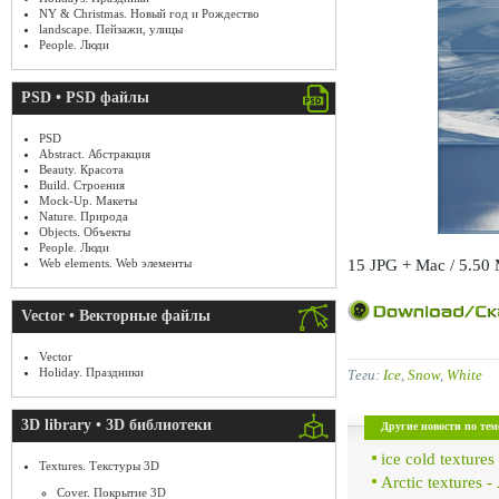
NY & Christmas. Новый год и Рождество
landscape. Пейзажи, улицы
People. Люди
PSD • PSD файлы
PSD
Abstract. Абстракция
Beauty. Красота
Build. Строения
Mock-Up. Макеты
Nature. Природа
Objects. Объекты
People. Люди
15 JPG + Mac / 5.50
Web elements. Web элементы
Vector • Векторные файлы
Vector
Holiday. Праздники
Теги:
Ice
,
Snow
,
White
3D library • 3D библиотеки
Другие новости по тем
ice cold texture
Textures. Текстуры 3D
Arctic textures
Cover. Покрытие 3D