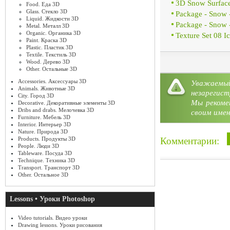
3D Snow Surface
Food. Еда 3D
Glass. Стекло 3D
Package - Snow 
Liquid. Жидкости 3D
Package - Snow -
Metal. Металл 3D
Organic. Органика 3D
Texture Set 08 I
Paint. Краска 3D
Plastic. Пластик 3D
Textile. Текстиль 3D
Wood. Дерево 3D
Other. Остальные 3D
Accessories. Аксессуары 3D
Уважае
Категория:
Textures
»
Blue, 
Animals. Животные 3D
незарегист
City. Город 3D
Мы рекоме
Decorative. Декоративные элементы 3D
Dribs and drabs. Мелочевка 3D
своим имен
Furniture. Мебель 3D
Interior. Интерьер 3D
Nature. Природа 3D
Комментарии:
Products. Продукты 3D
People. Люди 3D
Tableware. Посуда 3D
Technique. Техника 3D
Transport. Транспорт 3D
Other. Остальное 3D
Lessons • Уроки Photoshop
Video tutorials. Видео уроки
Drawing lessons. Уроки рисования