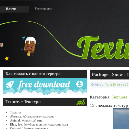
Регистрация
Войти
Как скачать с нашего сервера
Package - Snow - 1
Автор:
Yana Shoo
от
19
Категория:
Textures
Textures • Текстуры
15 снежных текстур
Textures
Abstract. Абстрактные текстуры
Animal. Животный мир
Blue, Ice. Голубые и синие, текстуры льда
Colored. Цветные текстуры