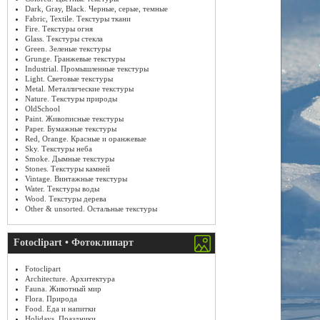
Dark, Gray, Black. Черные, серые, темные
Fabric, Textile. Текстуры ткани
Fire. Текстуры огня
Glass. Текстуры стекла
Green. Зеленые текстуры
Grunge. Гранжевые текстуры
Industrial. Промышленные текстуры
Light. Световые текстуры
Metal. Металлические текстуры
Nature. Текстуры природы
OldSchool
Paint. Живописные текстуры
Paper. Бумажные текстуры
Red, Orange. Красные и оранжевые
Sky. Текстуры неба
Smoke. Дымные текстуры
Stones. Текстуры камней
Vintage. Винтажные текстуры
Water. Текстуры воды
Wood. Текстуры дерева
Other & unsorted. Остальные текстуры
Fotoclipart • Фотоклипарт
Fotoclipart
Architecture. Архитектура
Fauna. Животный мир
Flora. Природа
Food. Еда и напитки
Holidays. Праздники