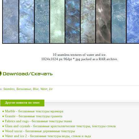
10 seamless textures of water and ice.
1024x1024 px 96dpi *.jpg packed as a RAR archive.
ги:
Seamless
,
Бесшовные
,
Blue
,
Water
,
Ice
Другие новости по теме:
Marble - бесшовные текстуры мрамора
Granite - бесшовные текстуры гранита
Fabrics and rugs - бесшовные текстуры ткани
Glass and crystals - бесшовные кристаллические текстуры, текстуры стекла
Wood uncut - бесшовные деревянные текстуры
Water and ice 2 - бесшовные текстуры воды, стекла и льда