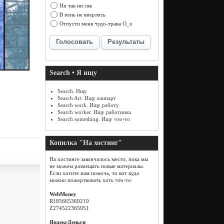
Ни так ни сяк
В пень не вперлось
Отпусти меня чудо-трава О_о
Голосовать
Результаты
Search • Я ищу
Search. Ищу
Search Art. Ищу клипарт
Search work. Ищу работу
Search worker. Ищу работника
Search something. Ищу что-то
Копилка "На хостинг"
На хостинге закончилось место, пока мы
не можем размещать новые материалы.
Если хотите нам помочь, то вот куда
можно пожертвовать хоть что-то:
WebMoney
R185665369219
Z274522365951
ЯндексДеньги