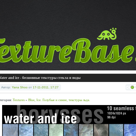
ater and ice - бесшовные текстуры стекла и воды
Автор:
Yana Shoo
от
17-11-2011, 17:27
тегория:
Textures
»
Blue, Ice. Голубые и синие, текстуры льда.