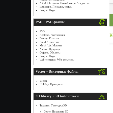
NY & Christmas. Новый год и Рождество
landscape. Пейзажи, улицы
People. Люди
PSD • PSD файлы
PSD
К
Abstract. Абстракция
Beauty. Красота
Build. Строения
Mock-Up. Макеты
Nature. Природа
Objects. Объекты
People. Люди
Web elements. Web элементы
Vector • Векторные файлы
Vector
Holiday. Праздники
3D library • 3D библиотеки
Textures. Текстуры 3D
Cover. Покрытие 3D