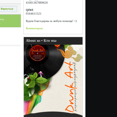
41001367889620
Вернуться
QIWI
9164611521
ель.
Будем благодарны за любую помощь! =)
.
Комментарии
About us • Кто мы