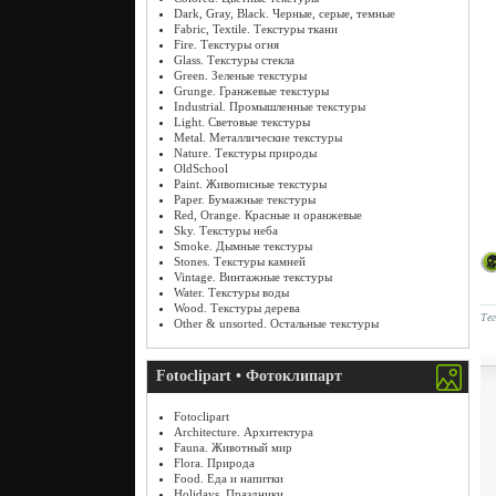
Dark, Gray, Black. Черные, серые, темные
Fabric, Textile. Текстуры ткани
Fire. Текстуры огня
Glass. Текстуры стекла
Green. Зеленые текстуры
Grunge. Гранжевые текстуры
Industrial. Промышленные текстуры
Light. Световые текстуры
Metal. Металлические текстуры
Nature. Текстуры природы
OldSchool
Paint. Живописные текстуры
Paper. Бумажные текстуры
Red, Orange. Красные и оранжевые
Sky. Текстуры неба
Smoke. Дымные текстуры
Stones. Текстуры камней
Vintage. Винтажные текстуры
Water. Текстуры воды
Wood. Текстуры дерева
Те
Other & unsorted. Остальные текстуры
Fotoclipart • Фотоклипарт
Fotoclipart
Architecture. Архитектура
Fauna. Животный мир
Flora. Природа
Food. Еда и напитки
Holidays. Праздники