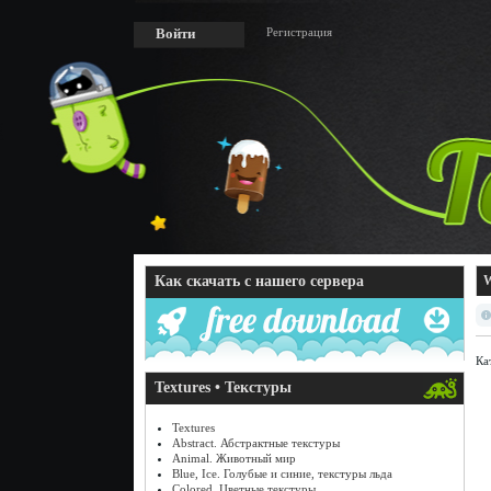
Регистрация
Войти
Как скачать с нашего сервера
W
Ка
Textures • Текстуры
Textures
Abstract. Абстрактные текстуры
Animal. Животный мир
Blue, Ice. Голубые и синие, текстуры льда
Colored. Цветные текстуры