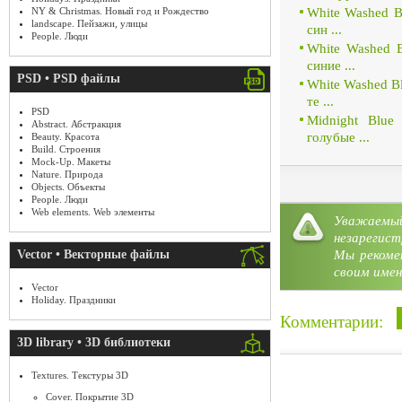
White Washed Bl
NY & Christmas. Новый год и Рождество
landscape. Пейзажи, улицы
син ...
People. Люди
White Washed B
синие ...
PSD • PSD файлы
White Washed Bl
те ...
PSD
Midnight Blue 
Abstract. Абстракция
голубые ...
Beauty. Красота
Build. Строения
Mock-Up. Макеты
Nature. Природа
Objects. Объекты
People. Люди
Web elements. Web элементы
Уважае
Категория:
Textures
»
Blue, 
незарегист
Мы рекоме
Vector • Векторные файлы
своим имен
Vector
Holiday. Праздники
Комментарии:
3D library • 3D библиотеки
Textures. Текстуры 3D
Cover. Покрытие 3D