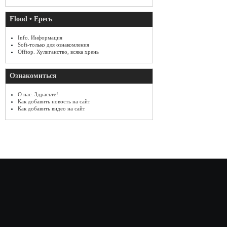
Flood • Ересь
Info. Информация
Soft-только для ознакомления
Offtop. Хулиганство, всяка хрень
Ознакомиться
О нас. Здрасьте!
Как добавить новость на сайт
Как добавить видео на сайт