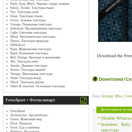
Dark, Gray, Black. Черные, серые, темные
Fabric, Textile. Текстуры ткани
Fire. Текстуры огня
Glass. Текстуры стекла
Green. Зеленые текстуры
Grunge. Гранжевые текстуры
Industrial. Промышленные текстуры
Light. Световые текстуры
Metal. Металлические текстуры
Nature. Текстуры природы
OldSchool
Paint. Живописные текстуры
Paper. Бумажные текстуры
Download the Free
Red, Orange. Красные и оранжевые
Sky. Текстуры неба
Smoke. Дымные текстуры
Stones. Текстуры камней
Vintage. Винтажные текстуры
Water. Текстуры воды
Wood. Текстуры дерева
Other & unsorted. Остальные текстуры
Теги:
Grunge
,
Blue
,
Colo
Fotoclipart • Фотоклипарт
Другие новости по тем
Fotoclipart
Architecture. Архитектура
Tileable Whitew
Fauna. Животный мир
Flora. Природа
Seamless Baby
Food. Еда и напитки
текстуры
Holidays. Праздники