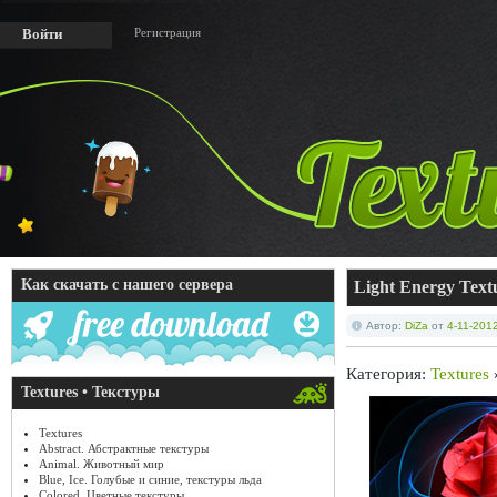
Регистрация
Войти
Как скачать с нашего сервера
Light Energy Text
Автор:
DiZa
от
4-11-2012
Категория:
Textures
Textures • Текстуры
Textures
Abstract. Абстрактные текстуры
Animal. Животный мир
Blue, Ice. Голубые и синие, текстуры льда
Colored. Цветные текстуры