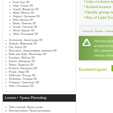
Lilac exclusive t
Food. Еда 3D
Glass. Стекло 3D
Knitted textures
Liquid. Жидкости 3D
Quality grunge t
Metal. Металл 3D
Organic. Органика 3D
Ray of Light Te
Paint. Краска 3D
Plastic. Пластик 3D
Textile. Текстиль 3D
Wood. Дерево 3D
Категория:
Textures
»
Abstra
Other. Остальные 3D
Accessories. Аксессуары 3D
Уважае
Animals. Животные 3D
незарегист
City. Город 3D
Мы рекоме
Decorative. Декоративные элементы 3D
Dribs and drabs. Мелочевка 3D
своим имен
Furniture. Мебель 3D
Interior. Интерьер 3D
Nature. Природа 3D
Комментарии:
Products. Продукты 3D
People. Люди 3D
Tableware. Посуда 3D
Technique. Техника 3D
Transport. Транспорт 3D
Other. Остальное 3D
Lessons • Уроки Photoshop
Video tutorials. Видео уроки
Drawing lessons. Уроки рисования