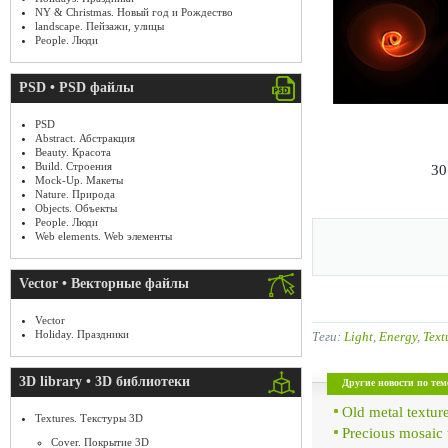
NY & Christmas. Новый год и Рождество
landscape. Пейзажи, улицы
People. Люди
PSD • PSD файлы
PSD
Abstract. Абстракция
Beauty. Красота
Build. Строения
30
Mock-Up. Макеты
Nature. Природа
Objects. Объекты
People. Люди
Web elements. Web элементы
Vector • Векторные файлы
Vector
Holiday. Праздники
Теги:
Light
,
Energy
,
Text
3D library • 3D библиотеки
Другие новости по тем
Old metal textur
Textures. Текстуры 3D
Precious mosaic 
Cover. Покрытие 3D