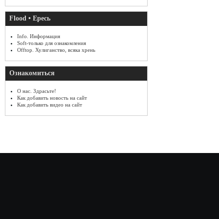
Flood • Ересь
Info. Информация
Soft-только для ознакомления
Offtop. Хулиганство, всяка хрень
Ознакомиться
О нас. Здрасьте!
Как добавить новость на сайт
Как добавить видео на сайт