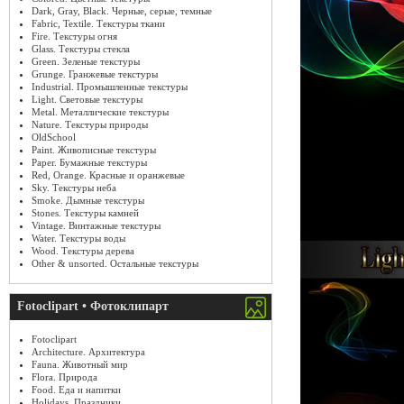
Dark, Gray, Black. Черные, серые, темные
Fabric, Textile. Текстуры ткани
Fire. Текстуры огня
Glass. Текстуры стекла
Green. Зеленые текстуры
Grunge. Гранжевые текстуры
Industrial. Промышленные текстуры
Light. Световые текстуры
Metal. Металлические текстуры
Nature. Текстуры природы
OldSchool
Paint. Живописные текстуры
Paper. Бумажные текстуры
Red, Orange. Красные и оранжевые
Sky. Текстуры неба
Smoke. Дымные текстуры
Stones. Текстуры камней
Vintage. Винтажные текстуры
Water. Текстуры воды
Wood. Текстуры дерева
Other & unsorted. Остальные текстуры
Fotoclipart • Фотоклипарт
Fotoclipart
Architecture. Архитектура
Fauna. Животный мир
Flora. Природа
Food. Еда и напитки
Holidays. Праздники