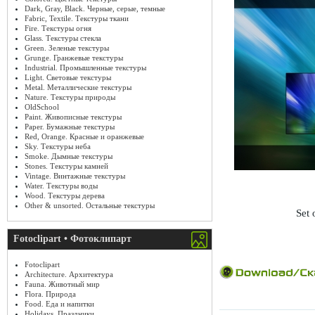
Dark, Gray, Black. Черные, серые, темные
Fabric, Textile. Текстуры ткани
Fire. Текстуры огня
Glass. Текстуры стекла
Green. Зеленые текстуры
Grunge. Гранжевые текстуры
Industrial. Промышленные текстуры
Light. Световые текстуры
Metal. Металлические текстуры
Nature. Текстуры природы
OldSchool
Paint. Живописные текстуры
Paper. Бумажные текстуры
Red, Orange. Красные и оранжевые
Sky. Текстуры неба
Smoke. Дымные текстуры
Stones. Текстуры камней
Vintage. Винтажные текстуры
Water. Текстуры воды
Wood. Текстуры дерева
Other & unsorted. Остальные текстуры
Set 
Fotoclipart • Фотоклипарт
Fotoclipart
Architecture. Архитектура
Fauna. Животный мир
Flora. Природа
Food. Еда и напитки
Holidays. Праздники