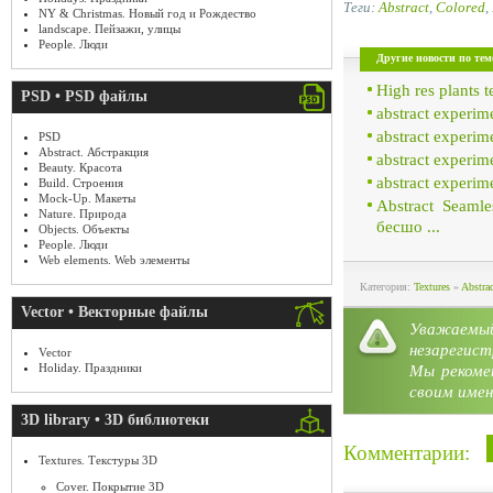
Теги:
Abstract
,
Colored
,
NY & Christmas. Новый год и Рождество
landscape. Пейзажи, улицы
People. Люди
Другие новости по тем
High res plants 
PSD • PSD файлы
abstract experim
abstract experi
PSD
Abstract. Абстракция
abstract experim
Beauty. Красота
abstract experi
Build. Строения
Mock-Up. Макеты
Abstract Seaml
Nature. Природа
бесшо ...
Objects. Объекты
People. Люди
Web elements. Web элементы
Категория:
Textures
»
Abstra
Vector • Векторные файлы
Уважае
незарегист
Vector
Holiday. Праздники
Мы рекоме
своим имен
3D library • 3D библиотеки
Комментарии:
Textures. Текстуры 3D
Cover. Покрытие 3D