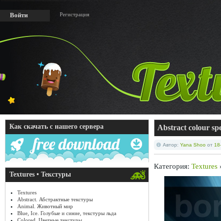
Регистрация
Войти
Как скачать с нашего сервера
Abstract colour 
Автор:
Yana Shoo
от
18
Категория:
Textures
Textures • Текстуры
Textures
Abstract. Абстрактные текстуры
Animal. Животный мир
Blue, Ice. Голубые и синие, текстуры льда
Colored. Цветные текстуры