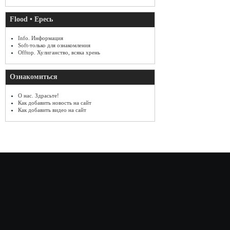
Flood • Ересь
Info. Информация
Soft-только для ознакомления
Offtop. Хулиганство, всяка хрень
Ознакомиться
О нас. Здрасьте!
Как добавить новость на сайт
Как добавить видео на сайт