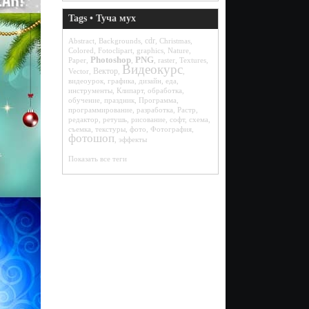
Tags • Туча мух
cdr
Abstract
,
Backgrounds
,
,
Christmas
,
Colored
,
Fotoclipart
,
graphics
,
Nature
,
Photoshop
PNG
Paper
,
,
,
raster
,
Textures
,
Видеокурс
Вектор
Vector
,
,
,
видеоурок
,
графика
,
дизайн
,
еда
,
инструменты
,
Клипарт
,
обработка
,
обучение
,
праздник
,
Программа
,
программирование
,
разработка
,
Растр
,
редактор
,
ретушь
,
рисование
,
софт
,
схема
,
съемка
,
текстуры
,
фото
,
Фотография
,
фотошоп
,
эффекты
Показать все теги