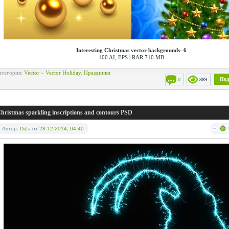
Interesting Christmas vector backgrounds- 6
100 AI, EPS | RAR 710 MB
атегория:
Vector
»
Vector Holiday. Праздники
Под
0
889
hristmas sparkling inscriptions and contours PSD
Автор:
DiZa
от
28-12-2014, 04:40