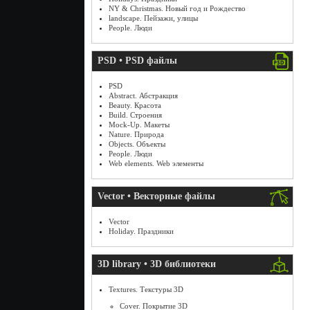
NY & Christmas. Новый год и Рождество
landscape. Пейзажи, улицы
People. Люди
PSD • PSD файлы
PSD
Abstract. Абстракция
Beauty. Красота
Build. Строения
Mock-Up. Макеты
Nature. Природа
Objects. Объекты
People. Люди
Web elements. Web элементы
Vector • Векторные файлы
Vector
Holiday. Праздники
3D library • 3D библиотеки
Textures. Текстуры 3D
Cover. Покрытие 3D