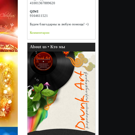
41001367889620
QIWI
9164611521
Будем благодарны за любую помощь! =)
Комментарии
About us • Кто мы