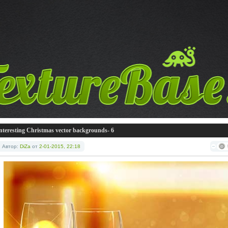
nteresting Christmas vector backgrounds- 6
Автор:
DiZa
от
2-01-2015, 22:18