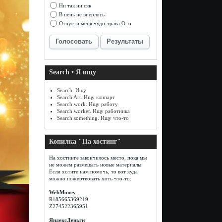
Ни так ни сяк
В пень не вперлось
Отпусти меня чудо-трава О_о
Голосовать
Результаты
Search • Я ищу
Search. Ищу
Search Art. Ищу клипарт
Search work. Ищу работу
Search worker. Ищу работника
Search something. Ищу что-то
Копилка "На хостинг"
На хостинге закончилось место, пока мы
не можем размещать новые материалы.
Если хотите нам помочь, то вот куда
можно пожертвовать хоть что-то:
WebMoney
R185665369219
Z274522365951
ЯндексДеньги