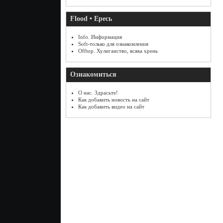
Flood • Ересь
Info. Информация
Soft-только для ознакомления
Offtop. Хулиганство, всяка хрень
Ознакомиться
О нас. Здрасьте!
Как добавить новость на сайт
Как добавить видео на сайт