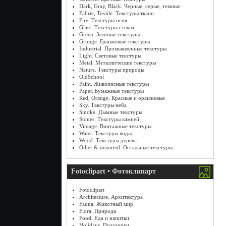
Dark, Gray, Black. Черные, серые, темные
Fabric, Textile. Текстуры ткани
Fire. Текстуры огня
Glass. Текстуры стекла
Green. Зеленые текстуры
Grunge. Гранжевые текстуры
Industrial. Промышленные текстуры
Light. Световые текстуры
Metal. Металлические текстуры
Nature. Текстуры природы
OldSchool
Paint. Живописные текстуры
Paper. Бумажные текстуры
Red, Orange. Красные и оранжевые
Sky. Текстуры неба
Smoke. Дымные текстуры
Stones. Текстуры камней
Vintage. Винтажные текстуры
Water. Текстуры воды
Wood. Текстуры дерева
Other & unsorted. Остальные текстуры
Fotoclipart • Фотоклипарт
Fotoclipart
Architecture. Архитектура
Fauna. Животный мир
Flora. Природа
Food. Еда и напитки
Holidays. Праздники