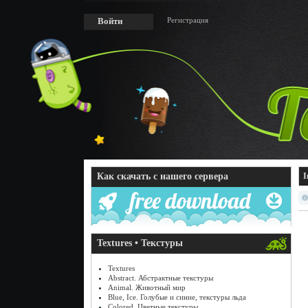
Регистрация
Войти
Как скачать с нашего сервера
I
Textures • Текстуры
Textures
Abstract. Абстрактные текстуры
Animal. Животный мир
Blue, Ice. Голубые и синие, текстуры льда
Colored. Цветные текстуры