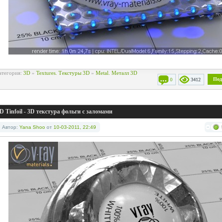
атегория:
3D
»
Textures. Текстуры 3D
»
Metal. Металл 3D
Под
0
3412
D Tinfoil - 3D текстура фольги с заломами
Автор:
Yana Shoo
от
10-03-2011, 22:49