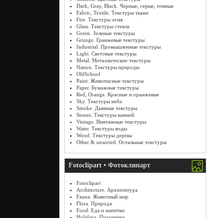
Dark, Gray, Black. Черные, серые, темные
Fabric, Textile. Текстуры ткани
Fire. Текстуры огня
Glass. Текстуры стекла
Green. Зеленые текстуры
Grunge. Гранжевые текстуры
Industrial. Промышленные текстуры
Light. Световые текстуры
Metal. Металлические текстуры
Nature. Текстуры природы
OldSchool
Paint. Живописные текстуры
Paper. Бумажные текстуры
Red, Orange. Красные и оранжевые
Sky. Текстуры неба
Smoke. Дымные текстуры
Stones. Текстуры камней
Vintage. Винтажные текстуры
Water. Текстуры воды
Wood. Текстуры дерева
Other & unsorted. Остальные текстуры
Fotoclipart • Фотоклипарт
Fotoclipart
Architecture. Архитектура
Fauna. Животный мир
Flora. Природа
Food. Еда и напитки
Holidays. Праздники