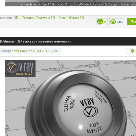
атегория:
3D
»
Textures. Текстуры 3D
»
Metal. Металл 3D
Под
0
7361
DAlumin - 3D текстура матового алюминия
Автор:
Yana Shoo
от
10-03-2011, 23:01