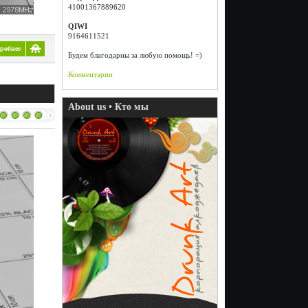
41001367889620
QIWI
9164611521
робнее
Будем благодарны за любую помощь! =)
Комментарии
About us • Кто мы