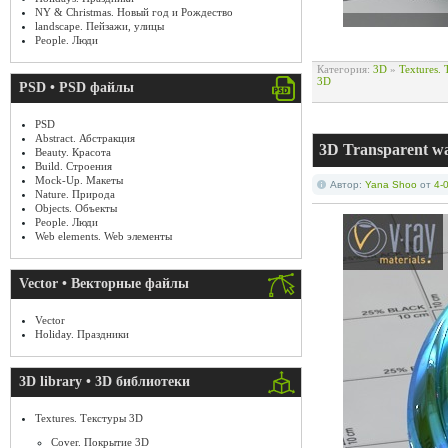
NY & Christmas. Новый год и Рождество
landscape. Пейзажи, улицы
People. Люди
Категория:
3D
»
Textures.
3D
PSD • PSD файлы
PSD
Abstract. Абстракция
3D Transparent wa
Beauty. Красота
Build. Строения
Mock-Up. Макеты
Автор:
Yana Shoo
от
4-
Nature. Природа
Objects. Объекты
People. Люди
Web elements. Web элементы
Vector • Векторные файлы
Vector
Holiday. Праздники
3D library • 3D библиотеки
Textures. Текстуры 3D
Cover. Покрытие 3D