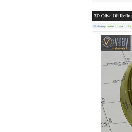
3D Olive Oil Refi
Автор:
Yana Shoo
от
4-