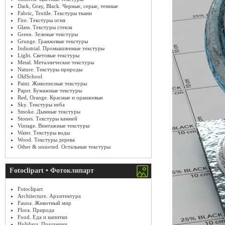
Dark, Gray, Black. Черные, серые, темные
Fabric, Textile. Текстуры ткани
Fire. Текстуры огня
Glass. Текстуры стекла
Green. Зеленые текстуры
Grunge. Гранжевые текстуры
Industrial. Промышленные текстуры
Light. Световые текстуры
Metal. Металлические текстуры
Nature. Текстуры природы
OldSchool
Paint. Живописные текстуры
Paper. Бумажные текстуры
Red, Orange. Красные и оранжевые
Sky. Текстуры неба
Smoke. Дымные текстуры
Stones. Текстуры камней
Vintage. Винтажные текстуры
Water. Текстуры воды
Wood. Текстуры дерева
Other & unsorted. Остальные текстуры
Fotoclipart • Фотоклипарт
Fotoclipart
Architecture. Архитектура
Fauna. Животный мир
Flora. Природа
Food. Еда и напитки
Holidays. Праздники