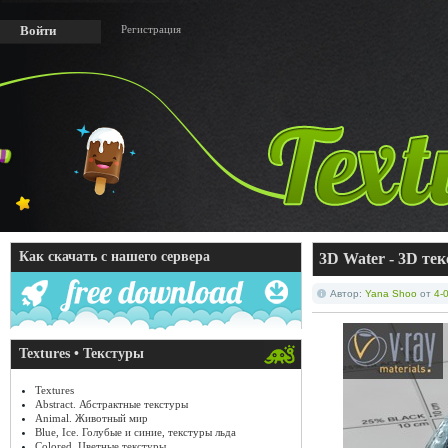
Регистрация
Войти
Как скачать с нашего сервера
3D Water - 3D те
Автор:
Yana Shoo
от
4-
Textures • Текстуры
Textures
Abstract. Абстрактные текстуры
Animal. Животный мир
Blue, Ice. Голубые и синие, текстуры льда
Colored. Цветные текстуры