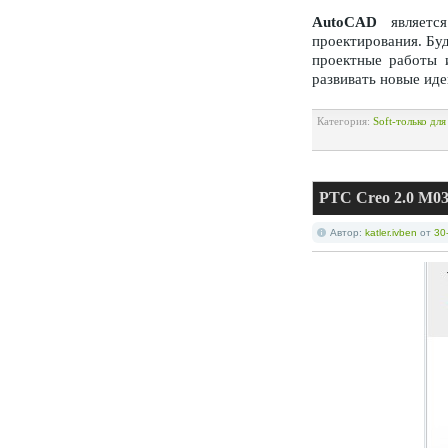
AutoCAD
являетс
проектирования. Бу
проектные работы 
развивать новые иде
Категория:
Soft-только дл
PTC Creo 2.0 M03
Автор:
katler.ivben
от
30