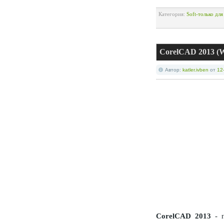
Категория:
Soft-только дл
CorelCAD 2013 (W
Автор:
katler.ivben
от
12
CorelCAD 2013
- п