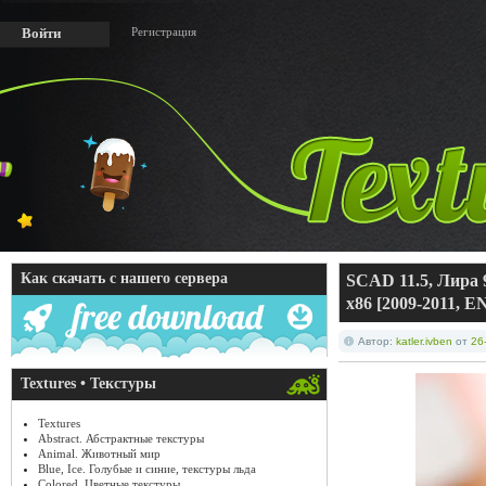
Регистрация
Войти
Как скачать с нашего сервера
SCAD 11.5, Лира 9
x86 [2009-2011, 
Автор:
katler.ivben
от
26
Textures • Текстуры
Textures
Abstract. Абстрактные текстуры
Animal. Животный мир
Blue, Ice. Голубые и синие, текстуры льда
Colored. Цветные текстуры