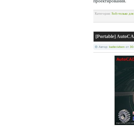
проектирования.
Категория:
Soft-только дл
[Portable] AutoCA
Автор:
katler.ivben
от
30