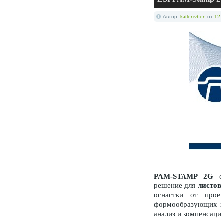
Автор:
katler.ivben
от
12
PAM-STAMP 2G
с
решение для
листо
оснастки от про
формообразующих х
анализ и компенсац