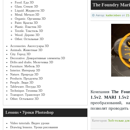
Food. Еда 3D
The Foundry Mari 
Glass. Стекло 3D
Liquid. Жидкости 3D
Metal. Металл 3D
Автор:
katler.ivben
от
21
Organic. Органика 3D
Paint. Краска 3D
Plastic. Пластик 3D
Textile. Текстиль 3D
Wood. Дерево 3D
Other. Остальные 3D
Accessories. Аксессуары 3D
Animals. Животные 3D
City. Город 3D
Decorative. Декоративные элементы 3D
Dribs and drabs. Мелочевка 3D
Furniture. Мебель 3D
Interior. Интерьер 3D
Nature. Природа 3D
Products. Продукты 3D
People. Люди 3D
Tableware. Посуда 3D
Technique. Техника 3D
Компания
The Fou
Transport. Транспорт 3D
1.5v2
.
MARI 1.5v2
Other. Остальное 3D
преобразований, н
позволят проводить
Lessons • Уроки Photoshop
Категория:
Soft-только дл
Video tutorials. Видео уроки
Drawing lessons. Уроки рисования