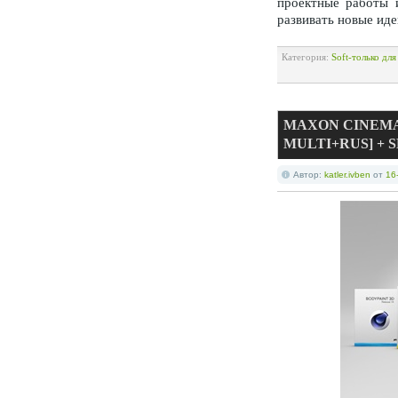
проектные работы 
развивать новые иде
Категория:
Soft-только дл
MAXON CINEMA 4D
MULTI+RUS] + S
Автор:
katler.ivben
от
16