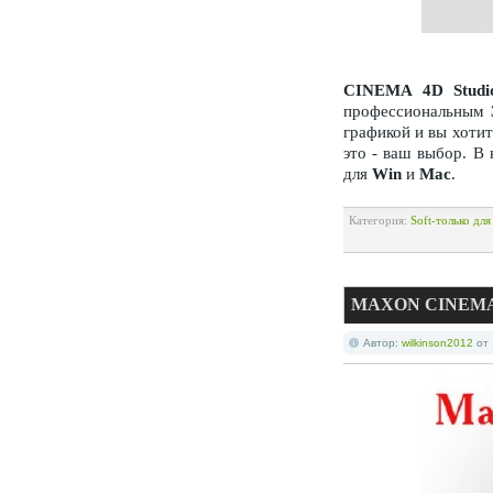
CINEMA 4D Studi
профессиональным
графикой и вы хотит
это - ваш выбор. В
для
Win
и
Mac
.
Категория:
Soft-только дл
MAXON CINEMA 4
Автор:
wilkinson2012
от