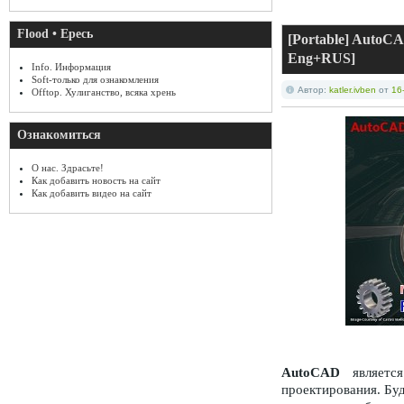
Flood • Ересь
[Portable] AutoCA
Eng+RUS]
Info. Информация
Soft-только для ознакомления
Автор:
katler.ivben
от
16
Offtop. Хулиганство, всяка хрень
Ознакомиться
О нас. Здрасьте!
Как добавить новость на сайт
Как добавить видео на сайт
AutoCAD
являетс
проектирования. Бу