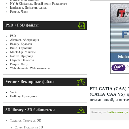
NY & Christmas. Новый год и Рождество
landscape. Пейзажи, улицы
People. Люди
PSD • PSD файлы
PSD
Abstract. Абстракция
Beauty. Красота
Build. Строения
Mock-Up. Макеты
Nature. Природа
Objects. Объекты
People. Люди
Web elements. Web элементы
Vector • Векторные файлы
FTI CATIA
(
CAA
)
Vector
(
CATIA CAA V5
) 
Holiday. Праздники
штамповкой, и опти
3D library • 3D библиотеки
Категория:
Soft-только дл
Textures. Текстуры 3D
Cover. Покрытие 3D