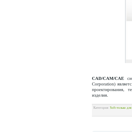
СAD/CAM/CAE
cи
Corporation) являе
проектирования, т
изделия.
Категория:
Soft-только дл