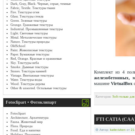
Dark, Gray, Black. Черные, серые, темные
Fabric, Textile. Текстуры ткани
Fire. Текстуры огня
Glass. Текстуры стекла
Green. Зеленые текстуры
Grunge. Гранжевые текстуры
Industrial. Промышленные текстуры
Light. Световые текстуры
Metal. Металлические текстуры
Nature. Текстуры природы
OldSchool
Paint. Живописные текстуры
Paper. Бумажные текстуры
Red, Orange. Красные и оранжевые
Sky. Текстуры неба
Smoke. Дымные текстуры
Stones. Текстуры камней
Комплект из 4 по
Vintage. Винтажные текстуры
железобетонных, 
Water. Текстуры воды
машине
VirtualBox
c
Wood. Текстуры дерева
Other & unsorted. Остальные текстуры
Категория:
Soft-только дл
Fotoclipart • Фотоклипарт
Fotoclipart
Architecture. Архитектура
FTI CATIA (CAA) 
Fauna. Животный мир
Flora. Природа
Автор:
katler.ivben
от
21
Food. Еда и напитки
Holidays. Праздники