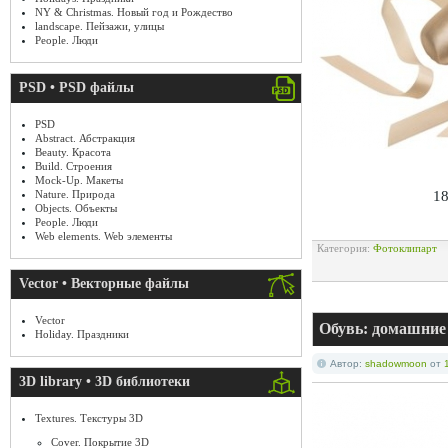
NY & Christmas. Новый год и Рождество
landscape. Пейзажи, улицы
People. Люди
PSD • PSD файлы
PSD
Abstract. Абстракция
Beauty. Красота
Build. Строения
Mock-Up. Макеты
Nature. Природа
18
Objects. Объекты
People. Люди
Web elements. Web элементы
Категория:
Фотоклипарт
Vector • Векторные файлы
Vector
Обувь: домашние
Holiday. Праздники
Автор:
shadowmoon
от
3D library • 3D библиотеки
Textures. Текстуры 3D
Cover. Покрытие 3D