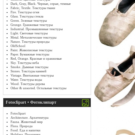
Dark, Gray, Black. Черные, серые, темные
Fabric, Textile. Текстуры ткани
Fire. Текстуры огня
Glass. Текстуры стекла
Green. Зеленые текстуры
Grunge. Гранжевые текстуры
Industrial. Промышленные текстуры
Light. Световые текстуры
Metal. Металлические текстуры
Nature. Текстуры природы
OldSchool
Paint. Живописные текстуры
Paper. Бумажные текстуры
Red, Orange. Красные и оранжевые
Sky. Текстуры неба
Smoke. Дымные текстуры
Stones. Текстуры камней
Vintage. Винтажные текстуры
Water. Текстуры воды
Wood. Текстуры дерева
Other & unsorted. Остальные текстуры
Fotoclipart • Фотоклипарт
Fotoclipart
Architecture. Архитектура
Fauna. Животный мир
Flora. Природа
Food. Еда и напитки
Holidays. Праздники