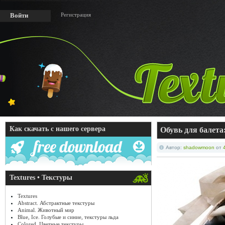
Регистрация
Войти
Как скачать с нашего сервера
Обувь для балета
Автор:
shadowmoon
от
Textures • Текстуры
Textures
Abstract. Абстрактные текстуры
Animal. Животный мир
Blue, Ice. Голубые и синие, текстуры льда
Colored. Цветные текстуры