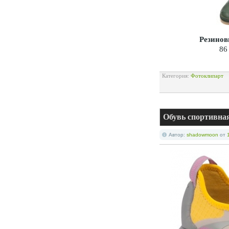
Резинов
86
Категория:
Фотоклипарт
Обувь спортивная
Автор:
shadowmoon
от