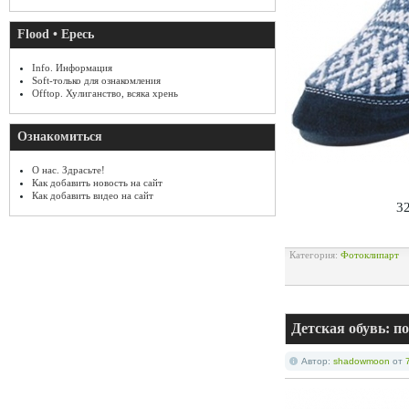
Flood • Ересь
Info. Информация
Soft-только для ознакомления
Offtop. Хулиганство, всяка хрень
Ознакомиться
О нас. Здрасьте!
Как добавить новость на сайт
Как добавить видео на сайт
32
Категория:
Фотоклипарт
Детская обувь: п
Автор:
shadowmoon
от