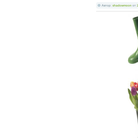
Автор:
shadowmoon
от