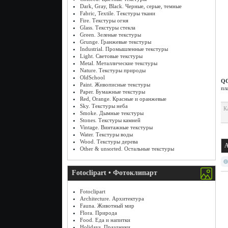
Dark, Gray, Black. Черные, серые, темные
Fabric, Textile. Текстуры ткани
Fire. Текстуры огня
Glass. Текстуры стекла
Green. Зеленые текстуры
Grunge. Гранжевые текстуры
Industrial. Промышленные текстуры
Light. Световые текстуры
Metal. Металлические текстуры
Nature. Текстуры природы
OldSchool
QC
Paint. Живописные текстуры
пл
Paper. Бумажные текстуры
Red, Orange. Красные и оранжевые
Sky. Текстуры неба
К
Smoke. Дымные текстуры
Stones. Текстуры камней
Vintage. Винтажные текстуры
Water. Текстуры воды
Wood. Текстуры дерева
A
Other & unsorted. Остальные текстуры
Fotoclipart • Фотоклипарт
Fotoclipart
Architecture. Архитектура
Fauna. Животный мир
Flora. Природа
Food. Еда и напитки
Holidays. Праздники