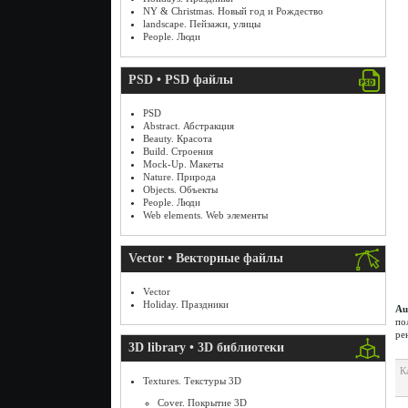
NY & Christmas. Новый год и Рождество
landscape. Пейзажи, улицы
People. Люди
PSD • PSD файлы
PSD
Abstract. Абстракция
Beauty. Красота
Build. Строения
Mock-Up. Макеты
Nature. Природа
Objects. Объекты
People. Люди
Web elements. Web элементы
Vector • Векторные файлы
Vector
Holiday. Праздники
Au
по
ре
3D library • 3D библиотеки
К
Textures. Текстуры 3D
Cover. Покрытие 3D