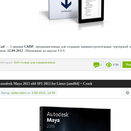
ad
— 2-мерная
САПР
, предназначенная для создания машиностроительных чертержей 
анов.
12.09.2012
. Обновление до версии 3.0.0.
атегория:
Soft-только для ознакомления
Под
0
1739
utodesk Maya 2013 x64 SP1 2013 for Linux [amd64] + Crack
Автор:
katler.ivben
от
3-08-2012, 13:56