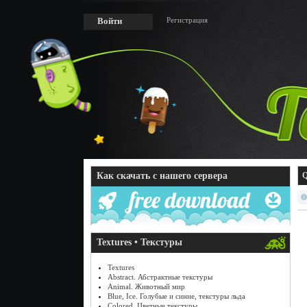
Регистрация
Войти
Как скачать с нашего сервера
Q
Textures • Текстуры
Textures
Abstract. Абстрактные текстуры
Animal. Животный мир
Blue, Ice. Голубые и синие, текстуры льда
Colored. Цветные текстуры