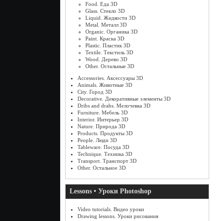
Food. Еда 3D
Glass. Стекло 3D
Liquid. Жидкости 3D
Metal. Металл 3D
Organic. Органика 3D
Paint. Краска 3D
Plastic. Пластик 3D
Textile. Текстиль 3D
Wood. Дерево 3D
Other. Остальные 3D
Accessories. Аксессуары 3D
Animals. Животные 3D
City. Город 3D
Decorative. Декоративные элементы 3D
Dribs and drabs. Мелочевка 3D
Furniture. Мебель 3D
Interior. Интерьер 3D
Nature. Природа 3D
Products. Продукты 3D
People. Люди 3D
Tableware. Посуда 3D
Technique. Техника 3D
Transport. Транспорт 3D
Other. Остальное 3D
Lessons • Уроки Photoshop
Video tutorials. Видео уроки
Drawing lessons. Уроки рисования