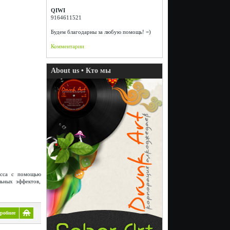
QIWI
9164611521
Будем благодарны за любую помощь! =)
Комментарии
About us • Кто мы
есса с помощью
ьных эффектов,
робнее