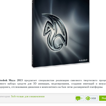
todesk Maya 2013
предлагает специалистам реализацию сквозного творческого проц
лного набора средств для 3D анимации, моделирования, создания имитаций и визуал
ндеринга, отслеживания движения и композитинга на базе легко расширяемой платформы.
атегория:
Soft-только для ознакомления
Под
0
1658