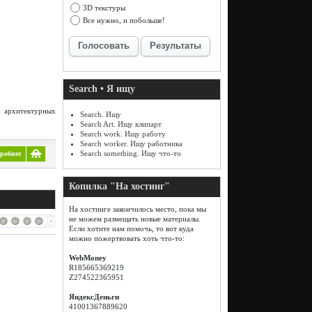
3D текстуры
Все нужно, и побольше!
Голосовать
Результаты
Search • Я ищу
и архитектурных
Search. Ищу
Search Art. Ищу клипарт
Search work. Ищу работу
Search worker. Ищу работника
Search something. Ищу что-то
робнее
Копилка "На хостинг"
На хостинге закончилось место, пока мы
не можем размещать новые материалы.
Если хотите нам помочь, то вот куда
можно пожертвовать хоть что-то:
WebMoney
R185665369219
Z274522365951
ЯндексДеньги
41001367889620