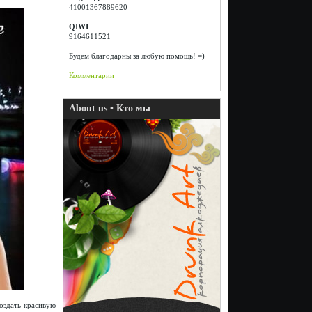
41001367889620
QIWI
9164611521
Будем благодарны за любую помощь! =)
Комментарии
About us • Кто мы
оздать красивую