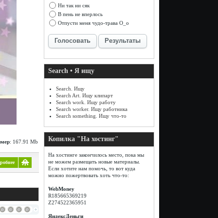
Ни так ни сяк
В пень не вперлось
Отпусти меня чудо-трава О_о
Голосовать
Результаты
Search • Я ищу
Search. Ищу
Search Art. Ищу клипарт
Search work. Ищу работу
Search worker. Ищу работника
Search something. Ищу что-то
Копилка "На хостинг"
змер
: 167.91 Mb
На хостинге закончилось место, пока мы
не можем размещать новые материалы.
робнее
Если хотите нам помочь, то вот куда
можно пожертвовать хоть что-то:
WebMoney
R185665369219
Z274522365951
ЯндексДеньги