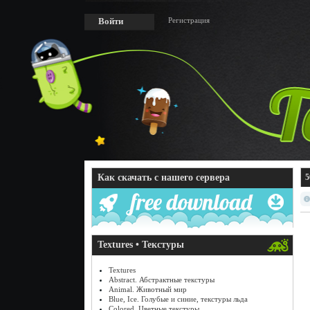
Регистрация
Войти
Как скачать с нашего сервера
5
Textures • Текстуры
Textures
Abstract. Абстрактные текстуры
Animal. Животный мир
Blue, Ice. Голубые и синие, текстуры льда
Colored. Цветные текстуры