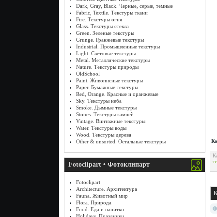
Dark, Gray, Black. Черные, серые, темные
Fabric, Textile. Текстуры ткани
Fire. Текстуры огня
Glass. Текстуры стекла
Green. Зеленые текстуры
Grunge. Гранжевые текстуры
Industrial. Промышленные текстуры
Light. Световые текстуры
Metal. Металлические текстуры
Nature. Текстуры природы
OldSchool
Paint. Живописные текстуры
Paper. Бумажные текстуры
Red, Orange. Красные и оранжевые
Sky. Текстуры неба
Smoke. Дымные текстуры
Stones. Текстуры камней
Vintage. Винтажные текстуры
Water. Текстуры воды
Wood. Текстуры дерева
Ко
Other & unsorted. Остальные текстуры
К
т
Fotoclipart • Фотоклипарт
Fotoclipart
Architecture. Архитектура
К
Fauna. Животный мир
Flora. Природа
Food. Еда и напитки
Holidays. Праздники