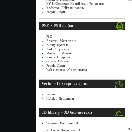
NY & Christmas. Новый год и Рождество
landscape. Пейзажи, улицы
People. Люди
PSD • PSD файлы
PSD
Abstract. Абстракция
Beauty. Красота
Build. Строения
Mock-Up. Макеты
Nature. Природа
Objects. Объекты
People. Люди
Web elements. Web элементы
Vector • Векторные файлы
Vector
Holiday. Праздники
3D library • 3D библиотеки
Textures. Текстуры 3D
В 
Cover. Покрытие 3D