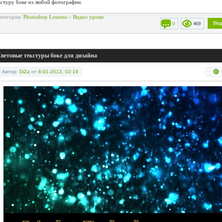
кстуру боке из любой фотографии.
атегория:
Photoshop Lessons
»
Видео уроки
Под
0
469
ветовые текстуры боке для дизайна
Автор:
DiZa
от
8-01-2013, 02:19