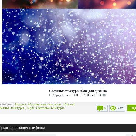
Световые текстуры боке для дизайна
198 jpeg | max 5000 x 3750 px | 164 Mb
атегория:
Abstract. Абстрактные текстуры.
,
Colored.
ветные текстуры.
,
Light. Световые текстуры.
Под
0
6682
ркие и праздничные фоны