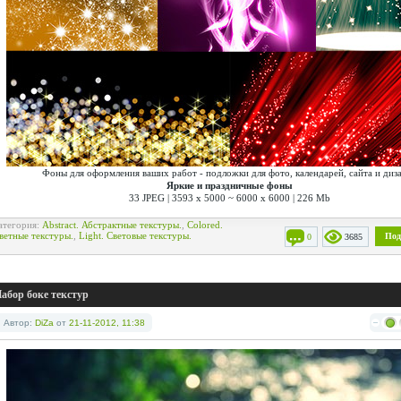
Фоны для оформления ваших работ - подложки для фото, календарей, сайта и диз
Яркие и праздничные фоны
33 JPEG | 3593 x 5000 ~ 6000 x 6000 | 226 Mb
атегория:
Abstract. Абстрактные текстуры.
,
Colored.
ветные текстуры.
,
Light. Световые текстуры.
Под
0
3685
абор боке текстур
Автор:
DiZa
от
21-11-2012, 11:38