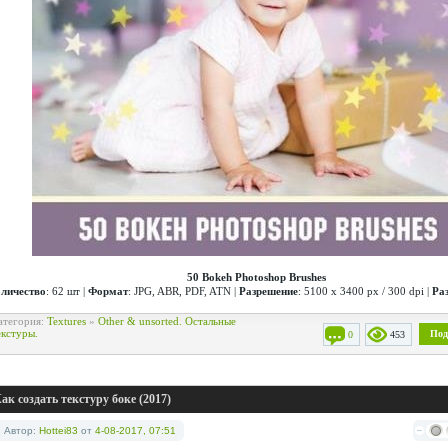
50 Bokeh Photoshop Brushes
личество
: 62 шт |
Формат
: JPG, ABR, PDF, ATN |
Разрешение
: 5100 x 3400 px / 300 dpi |
Ра
атегория:
Textures
»
Other & unsorted. Остальные
екстуры.
Под
0
453
ак создать текстуру боке (2017)
Автор:
Hottei83
от
4-08-2017, 07:51