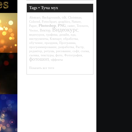
Tags • Туча мух
cdr
Abstract
,
Backgrounds
,
,
Christmas
,
Colored
,
Fotoclipart
,
graphics
,
Nature
,
Photoshop
PNG
Paper
,
,
,
raster
,
Textures
,
Видеокурс
Вектор
Vector
,
,
,
видеоурок
,
графика
,
дизайн
,
еда
,
инструменты
,
Клипарт
,
обработка
,
обучение
,
праздник
,
Программа
,
программирование
,
разработка
,
Растр
,
редактор
,
ретушь
,
рисование
,
софт
,
схема
,
съемка
,
текстуры
,
фото
,
Фотография
,
фотошоп
,
эффекты
Показать все теги