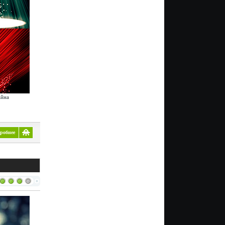
айна
робнее