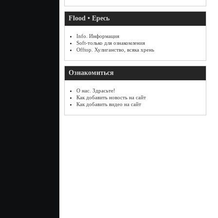
Flood • Ересь
Info. Информация
Soft-только для ознакомления
Offtop. Хулиганство, всяка хрень
Ознакомиться
О нас. Здрасьте!
Как добавить новость на сайт
Как добавить видео на сайт