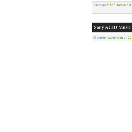
Категория:
Soft-только дл
Sony ACID Music S
Автор:
katler.ivben
от
29