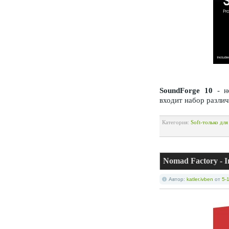
SoundForge 10
- но
входит набор различ
Категория:
Soft-только дл
Nomad Factory - I
Автор:
katler.ivben
от
5-