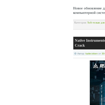
Новое обновление 
компьютерной систе
Категория:
Soft-только дл
Native Instrument
Crack
Автор:
katler.ivben
от
30