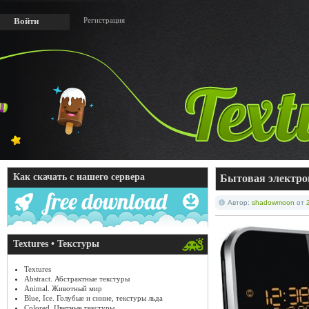
Регистрация
Войти
Как скачать с нашего сервера
Бытовая электрон
Автор:
shadowmoon
от
Textures • Текстуры
Textures
Abstract. Абстрактные текстуры
Animal. Животный мир
Blue, Ice. Голубые и синие, текстуры льда
Colored. Цветные текстуры