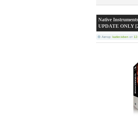
Native Instrumen
UPDATE ONLY [2
Автор:
katler.ivben
от
12