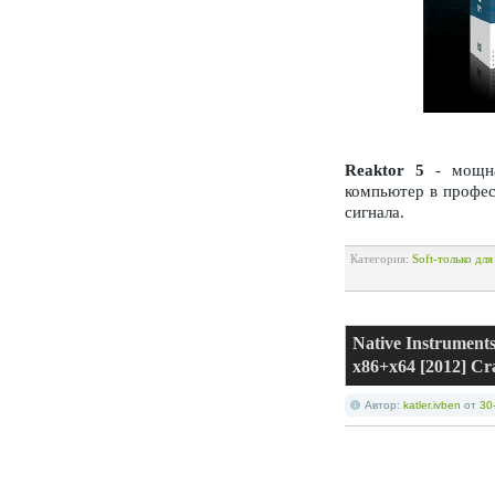
Reaktor 5
- мощна
компьютер в профе
сигнала.
Категория:
Soft-только дл
Native Instrumen
x86+x64 [2012] C
Автор:
katler.ivben
от
30