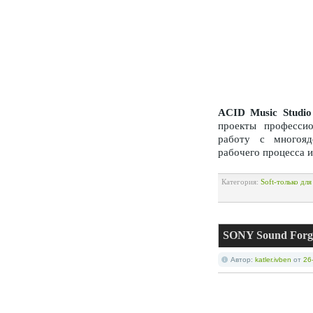
ACID Music Studio
проекты профессио
работу с многояд
рабочего процесса 
Категория:
Soft-только дл
SONY Sound Forge 
Автор:
katler.ivben
от
26