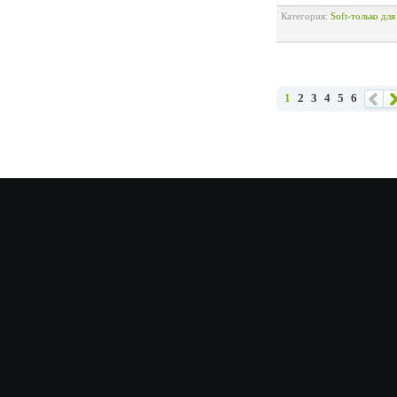
Категория:
Soft-только дл
1
2
3
4
5
6
Наза
Вп
д
ре