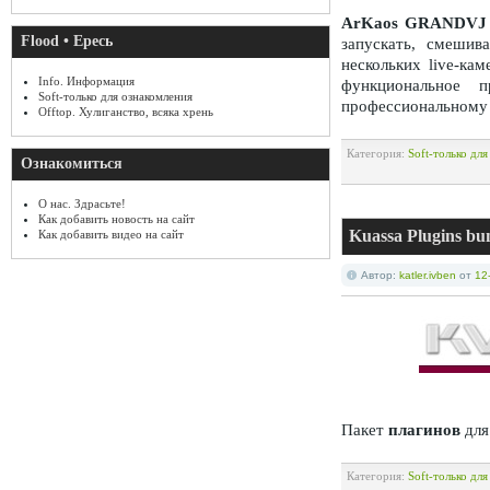
ArKaos GRANDVJ
Flood • Ересь
запускать, смешив
нескольких live-ка
Info. Информация
функциональное 
Soft-только для ознакомления
профессиональном
Offtop. Хулиганство, всяка хрень
Категория:
Soft-только дл
Ознакомиться
О нас. Здрасьте!
Как добавить новость на сайт
Kuassa Plugins b
Как добавить видео на сайт
Автор:
katler.ivben
от
12
Пакет
плагинов
для
Категория:
Soft-только дл