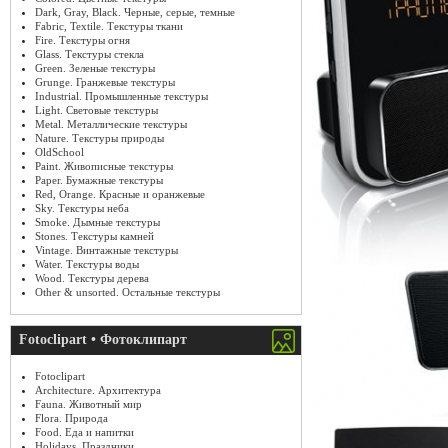
Dark, Gray, Black. Черные, серые, темные
Fabric, Textile. Текстуры ткани
Fire. Текстуры огня
Glass. Текстуры стекла
Green. Зеленые текстуры
Grunge. Гранжевые текстуры
Industrial. Промышленные текстуры
Light. Световые текстуры
Metal. Металлические текстуры
Nature. Текстуры природы
OldSchool
Paint. Живописные текстуры
Paper. Бумажные текстуры
Red, Orange. Красные и оранжевые
Sky. Текстуры неба
Smoke. Дымные текстуры
Stones. Текстуры камней
Vintage. Винтажные текстуры
Water. Текстуры воды
Wood. Текстуры дерева
Other & unsorted. Остальные текстуры
Fotoclipart • Фотоклипарт
Fotoclipart
Architecture. Архитектура
Fauna. Животный мир
Flora. Природа
Food. Еда и напитки
Holidays. Праздники