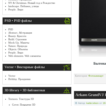
NY & Christmas. Новый год и Рождество
landscape. Пейзажи, улицы
People. Люди
PSD • PSD файлы
PSD
Abstract. Абстракция
Beauty. Красота
Build. Строения
Mock-Up. Макеты
Nature. Природа
Objects. Объекты
People. Люди
Web elements. Web элементы
Бытовая
Vector • Векторные файлы
Vector
Категория:
Фотоклипарт
Holiday. Праздники
3D library • 3D библиотеки
Arkaos GrandVJ 1.
Textures. Текстуры 3D
Автор:
katler.ivben
от
18
Cover. Покрытие 3D