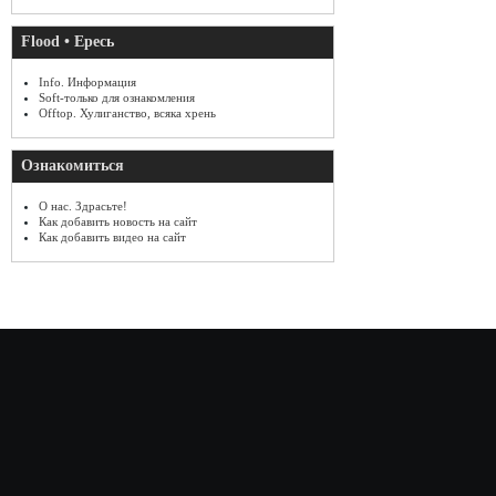
Flood • Ересь
Info. Информация
Soft-только для ознакомления
Offtop. Хулиганство, всяка хрень
Ознакомиться
О нас. Здрасьте!
Как добавить новость на сайт
Как добавить видео на сайт