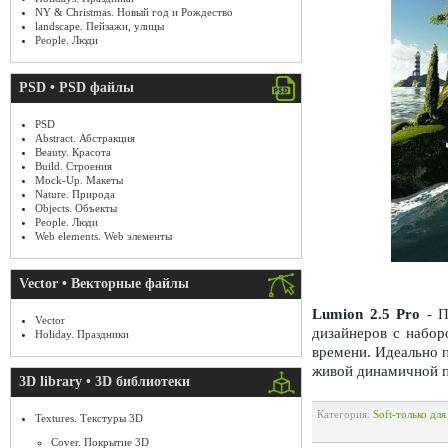
NY & Christmas. Новый год и Рождество
landscape. Пейзажи, улицы
People. Люди
PSD • PSD файлы
PSD
Abstract. Абстракция
Beauty. Красота
Build. Строения
Mock-Up. Макеты
Nature. Природа
Objects. Объекты
People. Люди
Web elements. Web элементы
Vector • Векторные файлы
Lumion 2.5 Pro
- П
Vector
дизайнеров с набо
Holiday. Праздники
времени. Идеально п
живой динамичной п
3D library • 3D библиотеки
Категория:
Soft-только дл
Textures. Текстуры 3D
Cover. Покрытие 3D