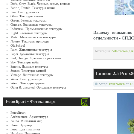
Dark, Gray, Black. Черные, серые, темные
Fabric, Textile. Текстуры ткани
Fire. Текстуры огня
Glass. Текстуры стекла
Green. Зеленые текстуры
Grunge. Гранжевые текстуры
Industrial. Промышленные текстуры
Вашему вниманию 
Light. Световые текстуры
Metal. Металлические текстуры
отдельности - СПДС
Nature. Текстуры природы
OldSchool
Paint. Живописные текстуры
Категория:
Soft-только дл
Paper. Бумажные текстуры
Red, Orange. Красные и оранжевые
Sky. Текстуры неба
Smoke. Дымные текстуры
Stones. Текстуры камней
Lumion 2.5 Pro 
Vintage. Винтажные текстуры
Water. Текстуры воды
Wood. Текстуры дерева
Автор:
katler.ivben
от
13
Other & unsorted. Остальные текстуры
Fotoclipart • Фотоклипарт
Fotoclipart
Architecture. Архитектура
Fauna. Животный мир
Flora. Природа
Food. Еда и напитки
Holidays. Праздники