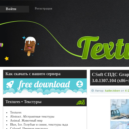
Регистрация
Войти
Как скачать с нашего сервера
CSoft СПДС Grap
3.0.1307.104 (x86+
Автор:
katler.ivben
от
4-
Textures • Текстуры
Textures
Abstract. Абстрактные текстуры
Animal. Животный мир
Blue, Ice. Голубые и синие, текстуры льда
Colored. Цветные текстуры