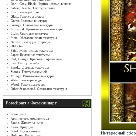
Dark, Gray, Black. Черные, серые, темные
Fabric, Textile. Текстуры ткани
Fire. Текстуры огня
Glass. Текстуры стекла
Green. Зеленые текстуры
Grunge. Гранжевые текстуры
Industrial. Промышленные текстуры
Light. Световые текстуры
Metal. Металлические текстуры
Nature. Текстуры природы
OldSchool
Paint. Живописные текстуры
Paper. Бумажные текстуры
Red, Orange. Красные и оранжевые
Sky. Текстуры неба
Smoke. Дымные текстуры
Stones. Текстуры камней
Vintage. Винтажные текстуры
Water. Текстуры воды
Wood. Текстуры дерева
Other & unsorted. Остальные текстуры
Fotoclipart • Фотоклипарт
Fotoclipart
Architecture. Архитектура
Fauna. Животный мир
Flora. Природа
Food. Еда и напитки
Интересный сбор
Holidays. Праздники