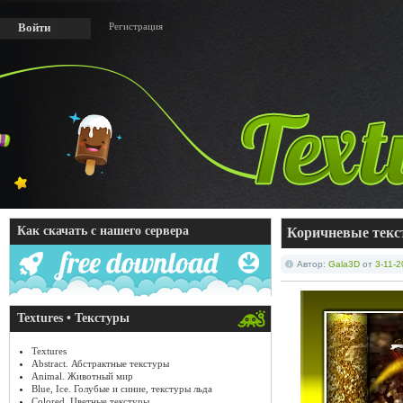
Регистрация
Войти
Как скачать с нашего сервера
Коричневые тек
Автор:
Gala3D
от
3-11-2
Textures • Текстуры
Textures
Abstract. Абстрактные текстуры
Animal. Животный мир
Blue, Ice. Голубые и синие, текстуры льда
Colored. Цветные текстуры