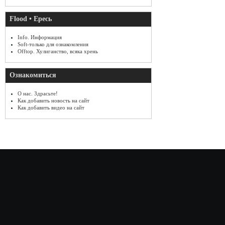
Flood • Ересь
Info. Информация
Soft-только для ознакомления
Offtop. Хулиганство, всяка хрень
Ознакомиться
О нас. Здрасьте!
Как добавить новость на сайт
Как добавить видео на сайт