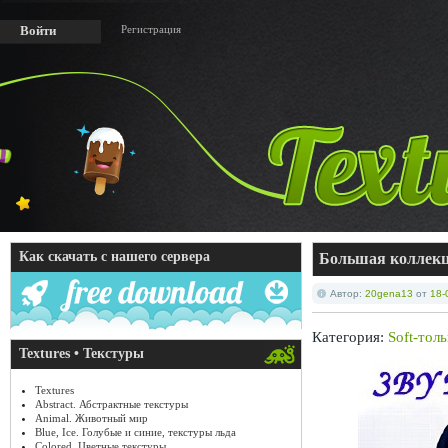
Регистрация
Войти
Как скачать с нашего сервера
Большая коллекц
Автор:
20gena13
от
18-
Категория:
Soft-тол
Textures • Текстуры
Textures
Abstract. Абстрактные текстуры
Animal. Животный мир
Blue, Ice. Голубые и синие, текстуры льда
Colored. Цветные текстуры