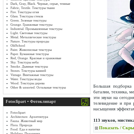
Dark, Gray, Black. Черные, серые, темные
Fabric, Textile. Текстуры ткани
Fire. Текстуры огня
Glass. Текстуры стекла
Green. Зеленые текстуры
Grunge. Гранжевые текстуры
Industrial. Промышленные текстуры
Light. Световые текстуры
Metal. Металлические текстуры
Nature. Текстуры природы
OldSchool
Paint. Живописные текстуры
Paper. Бумажные текстуры
Red, Orange. Красные и оранжевые
Sky. Текстуры неба
Smoke. Дымные текстуры
Stones. Текстуры камней
Vintage. Винтажные текстуры
Water. Текстуры воды
Wood. Текстуры дерева
Большая подборка 
Other & unsorted. Остальные текстуры
баталии, техника, м
эти звуки на сегод
Fotoclipart • Фотоклипарт
телевидение и при 
насыщения эффектам
Fotoclipart
Architecture. Архитектура
113 звуков, мистик
Fauna. Животный мир
Flora. Природа
Показать / Скры
Food. Еда и напитки
Holidays. Праздники