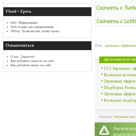
Скачать с Turb
Flood • Ересь
Скачать с Letit
Info. Информация
Soft-только для ознакомления
Offtop. Хулиганство, всяка хрень
Теги:
звуковые эффект
Ознакомиться
О нас. Здрасьте!
Другие новости по тем
Как добавить новость на сайт
Как добавить видео на сайт
213 Звуковых э
Большая коллек
Звуковые эффек
Подборка Разны
Звуковые эффек
Большая подбор
Категория:
Soft-только для 
Уважае
незарегист