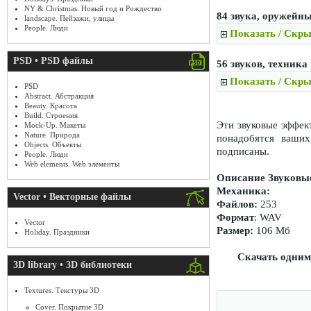
NY & Christmas. Новый год и Рождество
84 звука, оружейны
landscape. Пейзажи, улицы
People. Люди
Показать / Скры
PSD • PSD файлы
56 звуков, техника
Показать / Скры
PSD
Abstract. Абстракция
Beauty. Красота
Build. Строения
Эти звуковые эффек
Mock-Up. Макеты
Nature. Природа
понадобятся ваших
Objects. Объекты
подписаны.
People. Люди
Web elements. Web элементы
Описание Звуковые
Механика:
Vector • Векторные файлы
Файлов:
253
Формат
: WAV
Vector
Размер:
106 Мб
Holiday. Праздники
Скачать одним
3D library • 3D библиотеки
Textures. Текстуры 3D
Cover. Покрытие 3D