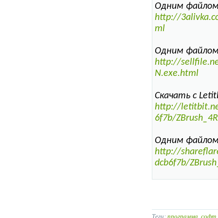
Одним файлом 
http://3alivka.
ml
Одним файлом S
http://sellfile
N.exe.html
Скачать с Letitb
http://letitbi
6f7b/ZBrush_4R
Одним файлом S
http://sharefl
dcb6f7b/ZBrush
Теги:
программа
,
софт