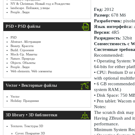
NY & Christmas. Новый год и Рождество
landscape. Пейзажи, улицы
Год:
2012
People. Люди
Размер:
678 Мб
Разработчик:
pixolo
PSD • PSD файлы
Язык интерфейса:
Версия:
4R5
PSD
Разрядность
: 32bit
Abstract. Абстракция
Совместимость с Wi
Beauty. Красота
Системные требова
Build. Строения
Mock-Up. Макеты
Recommended:
Nature. Природа
• Operating System: 
Objects. Объекты
64-bits for either plat
People. Люди
Web elements. Web элементы
• CPU: Pentium D or 
with optional multith
• 6 GB recommended. (
Vector • Векторные файлы
system RAM.)
• Disk Space: 750 MB 
Vector
• Pen tablet: Wacom 
Holiday. Праздники
Notes:
The scratch disk may 
3D library • 3D библиотеки
Having ZBrush and its
performance.
Textures. Текстуры 3D
Minimum System Req
Cover. Покрытие 3D