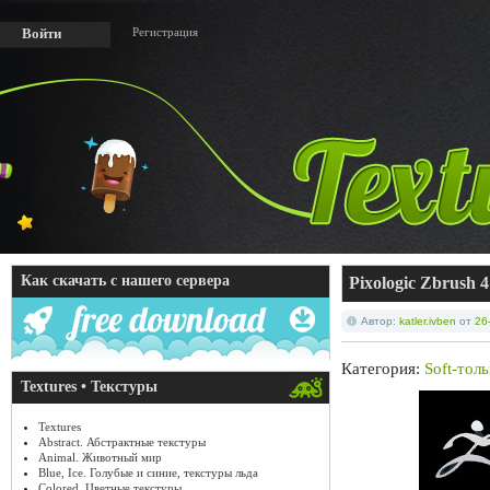
Регистрация
Войти
Как скачать с нашего сервера
Pixologic Zbrush 
Автор:
katler.ivben
от
26
Категория:
Soft-тол
Textures • Текстуры
Textures
Abstract. Абстрактные текстуры
Animal. Животный мир
Blue, Ice. Голубые и синие, текстуры льда
Colored. Цветные текстуры