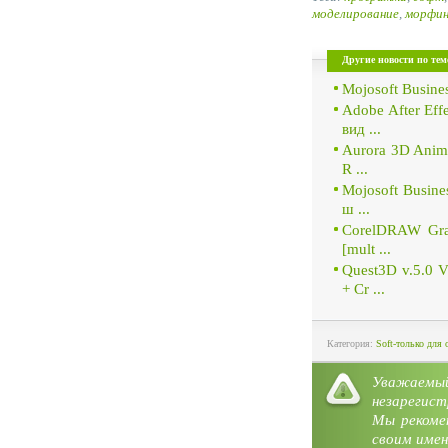
моделирование
,
морфин
Другие новости по тем
Mojosoft Busin
Adobe After Eff
вид ...
Aurora 3D Anima
R ...
Mojosoft Busine
ш ...
CorelDRAW Grap
[mult ...
Quest3D v.5.0 
+ Cr ...
Категория:
Soft-только для 
Уважае
незарегист
Мы рекоме
своим имен