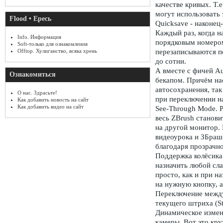
качестве кривых. Т.
могут использовать 
Flood • Ересь
Quicksave - наконец
Каждый раз, когда н
Info. Информация
порядковым номером
Soft-только для ознакомления
Offtop. Хулиганство, всяка хрень
перезаписываются п
до сотни.
А вместе с фичей A
Ознакомиться
бекапом. Причём нас
автосохранения, так
О нас. Здрасьте!
при переключении н
Как добавить новость на сайт
Как добавить видео на сайт
See-Through Mode. 
весь ZBrush станови
на другой монитор.
видеоурока и ЗБраш
благодаря прозрачно
Поддержка колёсика
назначить любой сла
просто, как и при н
на нужную кнопку, а
Переключение между
текущего штриха (St
Динамическое измене
камеры. Вот это кру