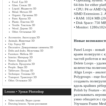
• Operating System: 
Food. Еда 3D
64-bits for either plat
Glass. Стекло 3D
Liquid. Жидкости 3D
• CPU: P4 or AMD Opt
Metal. Металл 3D
SIMD Extensions 2. A
Organic. Органика 3D
• RAM: 1024 MB (2048
Paint. Краска 3D
Plastic. Пластик 3D
• Disk Space: 750 MB 
Textile. Текстиль 3D
• Monitor: 1280x1024 
Wood. Дерево 3D
Other. Остальные 3D
Accessories. Аксессуары 3D
Новые возможност
Animals. Животные 3D
City. Город 3D
Decorative. Декоративные элементы 3D
Panel Loops - новый
Dribs and drabs. Мелочевка 3D
краям полигрупп с к
Furniture. Мебель 3D
Interior. Интерьер 3D
частей роботов и эк
Nature. Природа 3D
Delete Loops - удал
Products. Продукты 3D
People. Люди 3D
количества полигоно
Tableware. Посуда 3D
Align Loops - аналог
Technique. Техника 3D
Polygroups - еще б
Transport. Транспорт 3D
Other. Остальное 3D
создавать полигрупп
вдоль крайних рёбер
Polish by Feature - 
Lessons • Уроки Photoshop
разглаживать неровн
умно обходится с г
Video tutorials. Видео уроки
Улучшен Frame Mesh
Drawing lessons. Уроки рисования