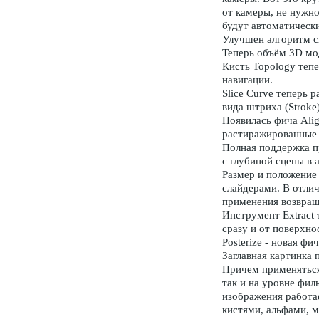
от камеры, не нужн
будут автоматическ
Улучшен алгоритм с
Теперь объём 3D мо
Кисть Topology теп
навигации.
Slice Curve теперь 
вида штриха (Stroke):
Появилась фича Alig
растиражированные 
Полная поддержка п
с глубиной сцены в 
Размер и положение
слайдерами. В отлич
применения возвращ
Инструмент Extract 
сразу и от поверхнос
Posterize - новая ф
Заглавная картинка 
Причем применяться
так и на уровне фил
изображения работа
кистями, альфами, ма