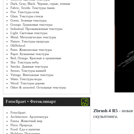
Dark, Gray, Black. Черные, серые, темные
Fabric, Textile. Текстуры ткани
Fire. Текстуры огня
Glass. Текстуры стекла
Green. Зеленые текстуры
Grunge. Гранжевые текстуры
Industrial. Промышленные текстуры
Light. Световые текстуры
Metal. Металлические текстуры
Nature. Текстуры природы
OldSchool
Paint. Живописные текстуры
Paper. Бумажные текстуры
Red, Orange. Красные и оранжевые
Sky. Текстуры неба
Smoke. Дымные текстуры
Stones. Текстуры камней
Vintage. Винтажные текстуры
Water. Текстуры воды
Wood. Текстуры дерева
Other & unsorted. Остальные текстуры
Fotoclipart • Фотоклипарт
Zbrush 4 R5
- новая
Fotoclipart
скульптинга.
Architecture. Архитектура
Fauna. Животный мир
Flora. Природа
Food. Еда и напитки
Holidays. Праздники