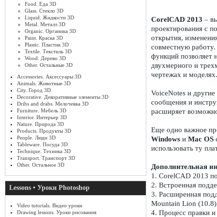
Food. Еда 3D
Glass. Стекло 3D
Liquid. Жидкости 3D
CorelCAD 2013
– вы
Metal. Металл 3D
проектирования с 
Organic. Органика 3D
открытия, изменен
Paint. Краска 3D
Plastic. Пластик 3D
совместную работу.
Textile. Текстиль 3D
функций позволяет 
Wood. Дерево 3D
двухмерного и трех
Other. Остальные 3D
чертежах и моделях
Accessories. Аксессуары 3D
Animals. Животные 3D
City. Город 3D
VoiceNotes и други
Decorative. Декоративные элементы 3D
сообщения и инстру
Dribs and drabs. Мелочевка 3D
Furniture. Мебель 3D
расширяет возможно
Interior. Интерьер 3D
Nature. Природа 3D
Еще одно важное п
Products. Продукты 3D
People. Люди 3D
Windows
и
Mac OS
Tableware. Посуда 3D
использовать ту пла
Technique. Техника 3D
Transport. Транспорт 3D
Other. Остальное 3D
Дополнительная и
1. CorelCAD 2013 
2. Встроенная подд
Lessons • Уроки Photoshop
3. Расширенная под
Mountain Lion (10.8
Video tutorials. Видео уроки
4. Процесс правки 
Drawing lessons. Уроки рисования