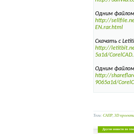
http://3alivka.
Одним файлом S
http://sellfile
EN.rar.html
Скачать с Letitb
http://letitbi
5a1d/CorelCAD.
Одним файлом S
http://sharefl
9065a1d/CorelC
Теги:
САПР
,
3D проект
Другие новости по тем