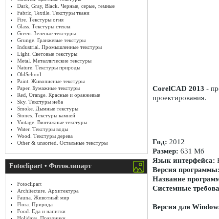
Dark, Gray, Black. Черные, серые, темные
Fabric, Textile. Текстуры ткани
Fire. Текстуры огня
Glass. Текстуры стекла
Green. Зеленые текстуры
Grunge. Гранжевые текстуры
Industrial. Промышленные текстуры
Light. Световые текстуры
Metal. Металлические текстуры
Nature. Текстуры природы
OldSchool
Paint. Живописные текстуры
CorelCAD 2013
- пр
Paper. Бумажные текстуры
Red, Orange. Красные и оранжевые
проектирования.
Sky. Текстуры неба
Smoke. Дымные текстуры
Stones. Текстуры камней
Vintage. Винтажные текстуры
Water. Текстуры воды
Wood. Текстуры дерева
Год:
2012
Other & unsorted. Остальные текстуры
Размер:
631 Мб
Язык интерфейса:
Fotoclipart • Фотоклипарт
Версия программы
Название програм
Fotoclipart
Системные требова
Architecture. Архитектура
Fauna. Животный мир
Flora. Природа
Версия для Window
Food. Еда и напитки
Holidays. Праздники