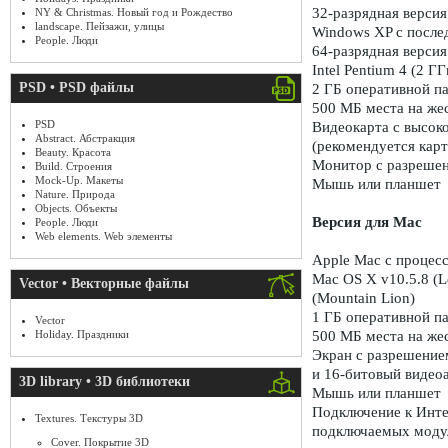
32-разрядная версия
NY & Christmas. Новый год и Рождество
landscape. Пейзажи, улицы
Windows XP с после
People. Люди
64-разрядная версия
Intel Pentium 4 (2 Г
PSD • PSD файлы
2 ГБ оперативной па
500 МБ места на же
PSD
Видеокарта с высок
Abstract. Абстракция
(рекомендуется кар
Beauty. Красота
Монитор с разрешен
Build. Строения
Mock-Up. Макеты
Мышь или планшет
Nature. Природа
Objects. Объекты
Версия для Mac
People. Люди
Web elements. Web элементы
Apple Mac с процесс
Mac OS X v10.5.8 (Le
Vector • Векторные файлы
(Mountain Lion)
1 ГБ оперативной п
Vector
Holiday. Праздники
500 МБ места на же
Экран с разрешением
и 16-битовый видео
3D library • 3D библиотеки
Мышь или планшет
Подключение к Инте
Textures. Текстуры 3D
подключаемых моду
Cover. Покрытие 3D