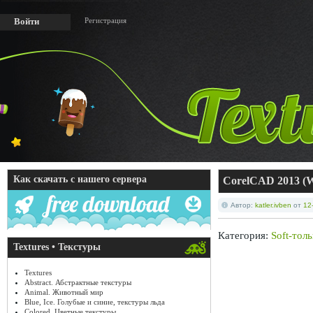
Регистрация
Войти
Как скачать с нашего сервера
CorelCAD 2013 (W
Автор:
katler.ivben
от
12
Категория:
Soft-тол
Textures • Текстуры
Textures
Abstract. Абстрактные текстуры
Animal. Животный мир
Blue, Ice. Голубые и синие, текстуры льда
Colored. Цветные текстуры