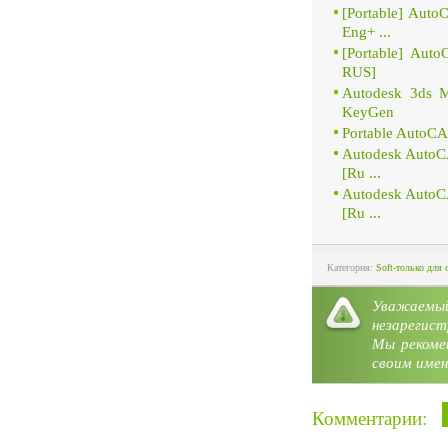
[Portable] Aut
Eng+ ...
[Portable] Aut
RUS]
Autodesk 3ds 
KeyGen
Portable AutoC
Autodesk AutoCA
[Ru ...
Autodesk AutoCA
[Ru ...
Категория:
Soft-только для 
Уважае
незарегист
Мы рекоме
своим имен
Комментарии: