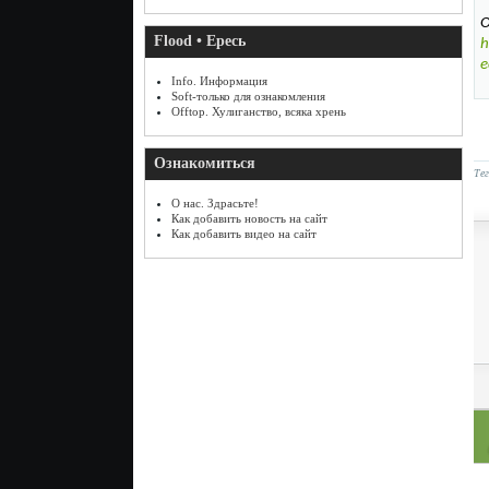
О
Flood • Ересь
h
e
Info. Информация
Soft-только для ознакомления
Offtop. Хулиганство, всяка хрень
Ознакомиться
Те
О нас. Здрасьте!
Как добавить новость на сайт
Как добавить видео на сайт