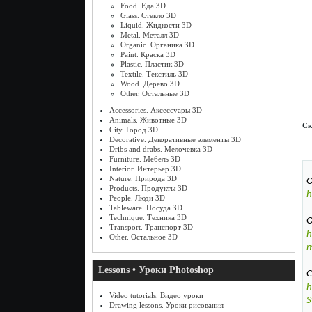
Food. Еда 3D
Glass. Стекло 3D
Liquid. Жидкости 3D
Metal. Металл 3D
Organic. Органика 3D
Paint. Краска 3D
Plastic. Пластик 3D
Textile. Текстиль 3D
Wood. Дерево 3D
Other. Остальные 3D
Accessories. Аксессуары 3D
Animals. Животные 3D
Ск
City. Город 3D
Decorative. Декоративные элементы 3D
Dribs and drabs. Мелочевка 3D
Furniture. Мебель 3D
Interior. Интерьер 3D
Nature. Природа 3D
О
Products. Продукты 3D
h
People. Люди 3D
Tableware. Посуда 3D
Technique. Техника 3D
О
Transport. Транспорт 3D
h
Other. Остальное 3D
m
Lessons • Уроки Photoshop
С
h
Video tutorials. Видео уроки
S
Drawing lessons. Уроки рисования