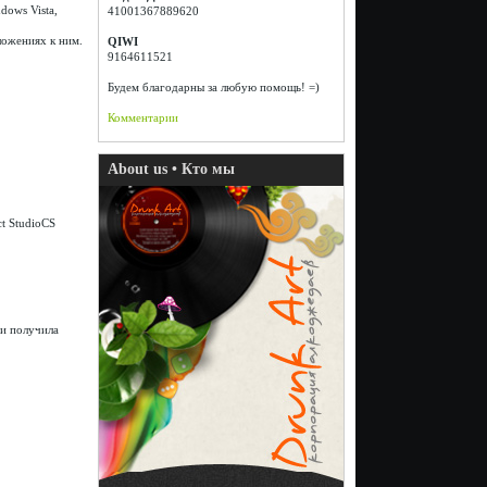
dows Vista,
41001367889620
ожениях к ним.
QIWI
9164611521
Будем благодарны за любую помощь! =)
Комментарии
About us • Кто мы
t StudioCS
 и получила