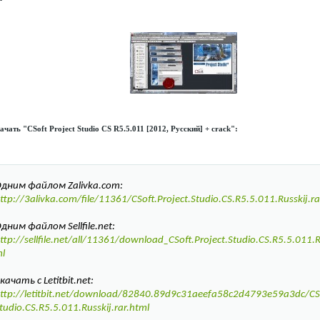
ачать "CSoft Project Studio CS R5.5.011 [2012, Русский] + crack":
дним файлом Zalivka.com:
ttp://3alivka.com/file/11361/CSoft.Project.Studio.CS.R5.5.011.Russkij.ra
дним файлом Sellfile.net:
ttp://sellfile.net/all/11361/download_CSoft.Project.Studio.CS.R5.5.011.Ru
l
качать с Letitbit.net:
ttp://letitbit.net/download/82840.89d9c31aeefa58c2d4793e59a3dc/CSo
tudio.CS.R5.5.011.Russkij.rar.html