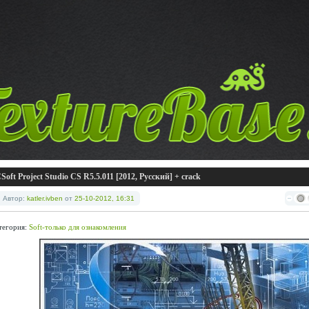
Soft Project Studio CS R5.5.011 [2012, Русский] + crack
Автор:
katler.ivben
от
25-10-2012, 16:31
тегория:
Soft-только для ознакомления