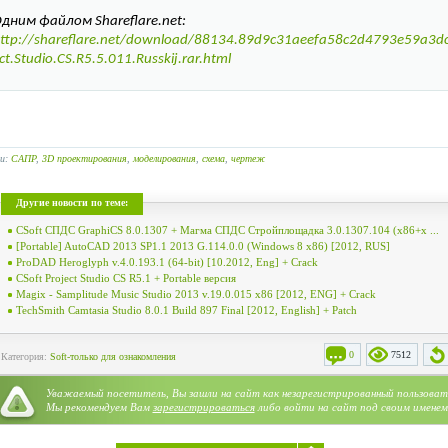
дним файлом Shareflare.net:
ttp://shareflare.net/download/88134.89d9c31aeefa58c2d4793e59a3dc/
ct.Studio.CS.R5.5.011.Russkij.rar.html
ги:
САПР
,
3D проектирования
,
моделирования
,
схема
,
чертеж
Другие новости по теме:
CSoft СПДС GraphiCS 8.0.1307 + Магма СПДС Стройплощадка 3.0.1307.104 (x86+x ...
[Portable] AutoCAD 2013 SP1.1 2013 G.114.0.0 (Windows 8 x86) [2012, RUS]
ProDAD Heroglyph v.4.0.193.1 (64-bit) [10.2012, Eng] + Crack
CSoft Project Studio CS R5.1 + Portable версия
Magix - Samplitude Music Studio 2013 v.19.0.015 x86 [2012, ENG] + Crack
TechSmith Camtasia Studio 8.0.1 Build 897 Final [2012, English] + Patch
0
7512
Категория:
Soft-только для ознакомления
Уважаемый посетитель, Вы зашли на сайт как незарегистрированный пользоват
Мы рекомендуем Вам
зарегистрироваться
либо войти на сайт под своим именем