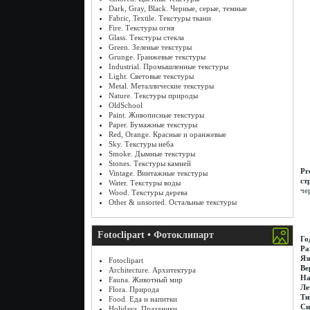
Dark, Gray, Black. Черные, серые, темные
Fabric, Textile. Текстуры ткани
Fire. Текстуры огня
Glass. Текстуры стекла
Green. Зеленые текстуры
Grunge. Гранжевые текстуры
Industrial. Промышленные текстуры
Light. Световые текстуры
Metal. Металлические текстуры
Nature. Текстуры природы
OldSchool
Paint. Живописные текстуры
Paper. Бумажные текстуры
Red, Orange. Красные и оранжевые
Sky. Текстуры неба
Smoke. Дымные текстуры
Stones. Текстуры камней
Pr
Vintage. Винтажные текстуры
ст
Water. Текстуры воды
че
Wood. Текстуры дерева
Other & unsorted. Остальные текстуры
Fotoclipart • Фотоклипарт
Го
Ра
Яз
Fotoclipart
Ве
Architecture. Архитектура
На
Fauna. Животный мир
Ле
Flora. Природа
Ти
Food. Еда и напитки
Си
Holidays. Праздники