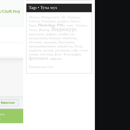
Tags • Туча мух
CSoft.Proj
cdr
Abstract
,
Backgrounds
,
,
Christmas
,
Colored
,
Fotoclipart
,
graphics
,
Nature
,
Photoshop
PNG
Paper
,
,
,
raster
,
Textures
,
Видеокурс
Вектор
Vector
,
,
,
видеоурок
,
графика
,
дизайн
,
еда
,
инструменты
,
Клипарт
,
обработка
,
обучение
,
праздник
,
Программа
,
программирование
,
разработка
,
Растр
,
редактор
,
ретушь
,
рисование
,
софт
,
схема
,
съемка
,
текстуры
,
фото
,
Фотография
,
фотошоп
,
эффекты
Показать все теги
Вернуться
ель.
.