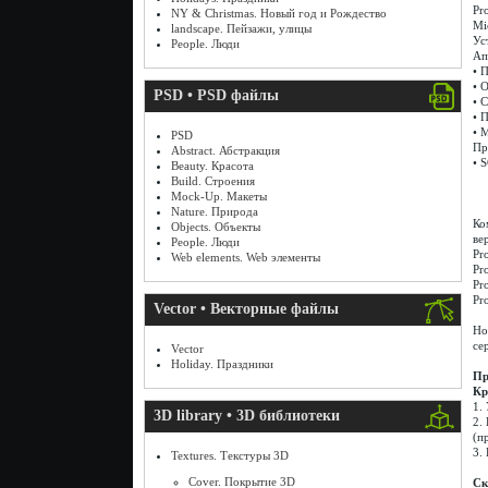
Pr
NY & Christmas. Новый год и Рождество
Mi
landscape. Пейзажи, улицы
Ус
People. Люди
Ап
• 
• 
PSD • PSD файлы
• 
• 
• 
PSD
Пр
Abstract. Абстракция
• 
Beauty. Красота
Build. Строения
Mock-Up. Макеты
Nature. Природа
Ко
Objects. Объекты
ве
People. Люди
Pr
Web elements. Web элементы
Pr
Pr
Pr
Vector • Векторные файлы
Но
се
Vector
Holiday. Праздники
Пр
Кр
1.
3D library • 3D библиотеки
2.
(пр
3.
Textures. Текстуры 3D
Cover. Покрытие 3D
Ск