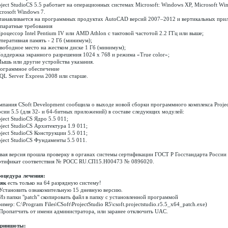
oject StudioCS 5.5 работает на операционных системах Microsoft: Windows XP, Microsoft Win
crosoft Windows 7.
танавливается на программных продуктах AutoCAD версий 2007–2012 и вертикальных прил
паратные требования
Процессор Intel Pentium IV или AMD Athlon с тактовой частотой 2.2 ГГц или выше;
Оперативная память - 2 Гб (минимум);
Свободное место на жестком диске 1 Гб (минимум);
Поддержка экранного разрешения 1024 x 768 и режима «True color»;
Мышь или другие устройства указания.
ограммное обеспечение
SQL Server Express 2008 или старше.
мпания CSoft Development сообщила о выходе новой сборки программного комплекса Projec
рсии 5.5 (для 32- и 64-битных приложений) в составе следующих модулей:
oject StudioCS Ядро 5.5 011;
oject StudioCS Архитектура 1.9 011;
oject StudioCS Конструкции 5.5 011;
oject StudioCS Фундаменты 5.5 011.
вая версия прошла проверку в органах системы сертификации ГОСТ Р Госстандарта России
ртификат соответствия № РОСС RU.СП15.Н00473 № 0896020.
оцедура лечения:
як
есть только на 64 разрядную систему!
 Установить ознакомительную 15 дневную версию.
 Из папки "patch" скопировать файл в папку с установленной программой
имер: C:\Program Files\CSoft\ProjectStudio R5\csoft.projectstudio.r5.5_x64_patch.exe)
 Пропатчить от имени администратора, или заранее отключить UAC.
риншоты: