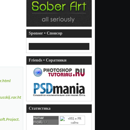
Sponsor • Спонсор
Friends • Соратники
r.html
sskij.rar.ht
Статистика
ft.Project.