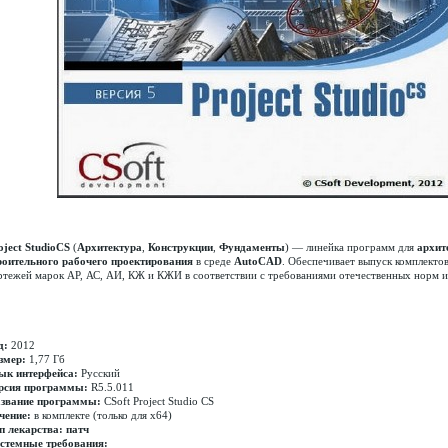
oject StudioCS
(
Архитектура
,
Конструкции
,
Фундаменты
) — линейка программ для
архит
роительного рабочего проектирования
в среде
AutoCAD
. Обеспечивает выпуск комплекто
ртежей марок АР, АС, АИ, КЖ и КЖИ в соответствии с требованиями отечественных норм и
д:
2012
змер:
1,77 Гб
ык интерфейса:
Русский
рсия программы:
R5.5.011
звание программы:
CSoft Project Studio CS
чение:
в комплекте (только для х64)
п лекарства:
патч
стемные требования: