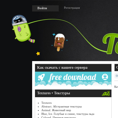
Регистрация
Войти
Как скачать с нашего сервера
C
Ка
Textures • Текстуры
Textures
Abstract. Абстрактные текстуры
Animal. Животный мир
Blue, Ice. Голубые и синие, текстуры льда
Colored. Цветные текстуры