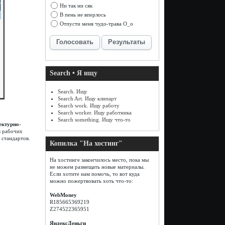
Ни так ни сяк
В пень не вперлось
Отпусти меня чудо-трава О_о
Голосовать
Результаты
Search • Я ищу
Search. Ищу
Search Art. Ищу клипарт
Search work. Ищу работу
Search worker. Ищу работника
Search something. Ищу что-то
ектурно-
в рабочих
 стандартов.
Копилка "На хостинг"
На хостинге закончилось место, пока мы
не можем размещать новые материалы.
Если хотите нам помочь, то вот куда
можно пожертвовать хоть что-то:
WebMoney
R185665369219
Z274522365951
ЯндексДеньги