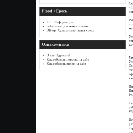
Ск
«Ф
Flood • Ересь
ис
Ра
Info. Информация
пр
Soft-только для ознакомления
ма
Offtop. Хулиганство, всяка хрень
Ул
па
Ознакомиться
то
О нас. Здрасьте!
Ср
Как добавить новость на сайт
Ул
Как добавить видео на сайт
Со
эк
эф
на
Ин
Ин
Ph
Си
ра
Wi
Ис
ра
пе
пе