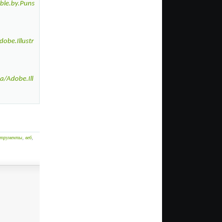
able.by.Puns
be.Illustr
/Adobe.Ill
струменты
,
веб
,