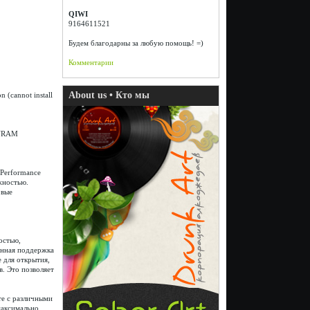
QIWI
9164611521
Будем благодарны за любую помощь! =)
Комментарии
About us • Кто мы
n (cannot install
f VRAM
Performance
жностью.
овые
остью,
енная поддержка
 для открытия,
. Это позволяет
те с различными
максимально