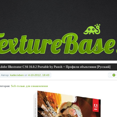
dobe Illustrator CS6 16.0.2 Portable by Punsh + Профили объективов [Русский]
Автор:
katler.ivben
от
4-10-2012, 18:43
тегория:
Soft-только для ознакомления