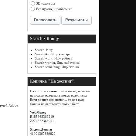
3D текстуры
Все нужно, и побольше!
Голосовать
Результаты
Search • Я ищу
Search. Ищу
Search Art. Ищу клипарт
Search work. Ищу работу
Search worker. Ищу работника
Search something. Ищу что-то
Копилка "На хостинг"
На хостинге закончилось место, пока мы
не можем размещать новые материалы.
Если хотите нам помочь, то вот куда
можно пожертвовать хоть что-то:
ирмой Adobe
WebMoney
R185665369219
Z274522365951
ЯндексДеньги
41001367889620