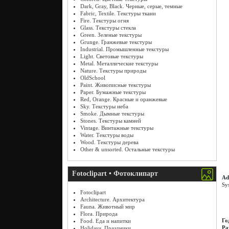
Dark, Gray, Black. Черные, серые, темные
Fabric, Textile. Текстуры ткани
Fire. Текстуры огня
Glass. Текстуры стекла
Green. Зеленые текстуры
Grunge. Гранжевые текстуры
Industrial. Промышленные текстуры
Light. Световые текстуры
Metal. Металлические текстуры
Nature. Текстуры природы
OldSchool
Paint. Живописные текстуры
Paper. Бумажные текстуры
Red, Orange. Красные и оранжевые
Sky. Текстуры неба
Smoke. Дымные текстуры
Stones. Текстуры камней
Vintage. Винтажные текстуры
Water. Текстуры воды
Wood. Текстуры дерева
Other & unsorted. Остальные текстуры
Fotoclipart • Фотоклипарт
Ad
Sy
Fotoclipart
Architecture. Архитектура
Fauna. Животный мир
Flora. Природа
Го
Food. Еда и напитки
Ра
Holidays. Праздники