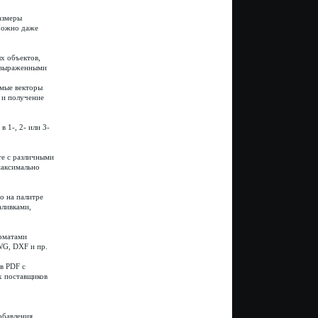
азмеры
 Можно даже
х объектов,
о выраженными
емые векторы
 и получение
 1-, 2- или 3-
те с различными
максимально
о на палитре
аливками,
рматами
WG, DXF и пр.
в PDF с
х поставщиков
обавления