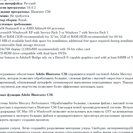
ык интерфейса:
Русский
рсия программы:
16.0.2
звание программы:
Illustrator CS6
чение:
Не требуется
тор сборки:
Punsh
стемные требования:
tel® Pentium® 4 or AMD Athlon® 64 processor
crosoft® Windows® XP with Service Pack 3 or Windows 7 with Service Pack 1
B of RAM (3GB recommended) for 32 bit; 2GB of RAM (8GB recommended) for 64 bit
 MB of available hard-disk space for installation; additional free space required during installatio
removable flash storage devices)
24x768 display (1280x800 recommended) with 16-bit video card
D-ROM drive compatible with dual-layer DVDs
me features in Adobe® Bridge rely on a DirectX 9–capable graphics card with at least 64MB o
ограммное обеспечение
Adobe Illustrator CS6
управляется новой системой Adobe Mercury 
stem, которая позволяет обрабатывать большие, сложные файлы с высокой скоростью и наде
временный, обновленный интерфейс оптимизирует выполнение повседневных задач. Перед
струменты для творчества позволяют более эффективно воплощать идеи.
вые функции Adobe Illustrator CS6
стема Adobe Mercury Performance. Обрабатывайте большие, сложные файлы с высокой точн
оростью и надежностью в Illustrator CS6 благодаря новой производительной системе. Встро
-разрядных ОС Mac OS и Windows® позволяет использовать всю емкость ОЗУ на компьютере
хранения и экспорта больших файлов и предварительного просмотра ресурсоемких проектов
корить процесс создания проектов.
здание узоров. Легко создавайте разделяемые векторные узоры. Свободно экспериментируй
пами повторяющихся узоров, которые можно отредактировать в любое время для создания 