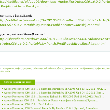
ttp://sellfile.net/all/11103/download_Adobe.Illustrator.CS6.16.0.2.Port
.Profili.obektivov.Russkij.rar.html
качать с Letitbit.net:
ttp://letitbit.net/download/36782.3578b5ca4be44307a8305c1e1a1a/Ado
tor.CS6.16.0.2.Portable.by.Punsh.Profili.obektivov.Russkij.rar.html
дним файлом Shareflare.net:
ttp://shareflare.net/download/34017.3578b5ca4be44307a8305c1e1a1a
strator.CS6.16.0.2.Portable.by.Punsh.Profili.obektivov.Russkij.rar.html
ги:
программа
,
софт
,
графика
,
редактор
,
обработка
,
фото
,
фотография. изображение
,
эффекты
,
ин
айн
,
сайт
Другие новости по теме:
Adobe Photoshop CS6 13.0.1.1 Extended RePack by JFK2005 Upd 13.12.2012 [MUL ...
Adobe Photoshop CS6 13.0.1.1 Extended RePack by JFK2005 Upd 04.10.2012 [Rus ...
Adobe Photoshop CS6 13.0.1 Extended RePack by JFK2005 Upd 16.09.2012 [Rus/E ...
Adobe Illustrator CS6 16.0.1 Portable by Punsh + профили объективов [Русски ...
Adobe Photoshop CS6 13.0.1 Final RePack
Adobe Photoshop CS6 Extended Portable By Punsh v.13.0.1 [Русский, Английски ...