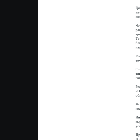
Гр
эл
со
Че
ра
кр
Тр
бл
на
Ри
то
Со
ти
ги
Ре
«О
об
Фо
гр
Ин
вы
ус
Пр
В 