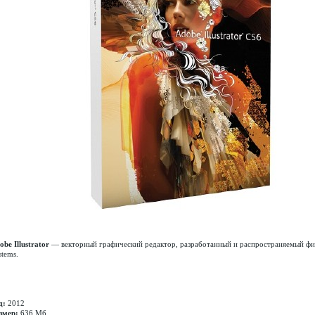
obe Illustrator
— векторный графический редактор, разработанный и распространяемый ф
stems.
д:
2012
змер:
636 Мб