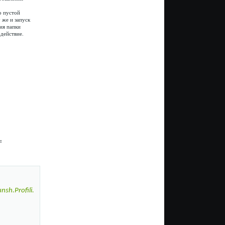
о пустой
 же и запуск
ия папки
действие.
:
sh.Profili.