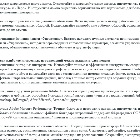
рытые закрепляемые инструменты. Открепляйте и закрепляйте ранее скрытые инструменты, 
игура» и «Перо». Инструменты можно закреплять горизонтально или вертикально для боле
пользования пространства.
бочие пространства со специальными областями. Легко перемещайтесь между рабочими пр
и помощи специальных областей. Поддерживайте единообразие рабочих областей, сохраня
кета до их отмены.
учшенные функции панели «Управление». Быстрее находите нужные элементы при помощи
нели «Управление», которая теперь содержит согласованные параметры, элементы управле
чками, обтравочные маски, искажения оболочек и другие функции.
еди наиболее интересных нововведений можно выделить следующие:
учшенные векторные инструменты. Используйте точные и эффективные инструменты создан
здавайте выразительную векторную графику практически для любых медиаисточников. Сво
спериментируйте и воплощайте свои творческие идеи при помощи сложных фигур, цвета, 
фектов и выразительной типографики, используя точные инструменты для создания фигур, 
страиваемые кисти и расширенные элементы управления контурами.
теграция с другими решениями Adobe. С легкостью преобразуйте проекты для печати в про
тернет и мобильных устройств благодаря тесной интеграции лучших в отрасли решений Ado
otoshop, InDesign®, After Effects®, Acrobat® и других.
стема Adobe Mercury Performance. Точные, быстрые и невероятно надежные инструменты 
ботать с большими сложными файлами благодаря встроенной поддержке 64-разрядных ОС 
ndows®, оптимизации оперативной памяти и производительности всей системы.
пользование нескольких монтажных областей. Упорядочивание и просмотр до 100 монтажн
зных размеров, расположенных каскадом или в виде сетки. С легкостью добавляйте, удаляйте
реименовывайте области, а также меняйте порядок их расположения. Сохраняйте, экспорти
чатайте монтажные области по отдельности или вместе.