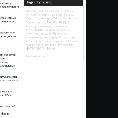
Tags • Туча мух
например,
е эффективного
cdr
Abstract
,
Backgrounds
,
,
Christmas
,
Colored
,
Fotoclipart
,
graphics
,
Nature
,
Photoshop
PNG
остранствами
Paper
,
,
,
raster
,
Textures
,
Видеокурс
я изменения
Вектор
Vector
,
,
,
видеоурок
,
графика
,
дизайн
,
еда
,
инструменты
,
Клипарт
,
обработка
,
 эффективной
обучение
,
праздник
,
Программа
,
ния опорными
программирование
,
разработка
,
Растр
,
редактор
,
ретушь
,
рисование
,
софт
,
схема
,
съемка
,
текстуры
,
фото
,
Фотография
,
фотошоп
,
эффекты
ия проектов.
Показать все теги
бодно
сложных
натуральные
екты для сети
be, таких как
позволяют
Mac OS и
ых областей
 и
руйте и