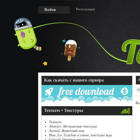
Регистрация
Войти
Как скачать с нашего сервера
A
Ка
Textures • Текстуры
Textures
Abstract. Абстрактные текстуры
Animal. Животный мир
Blue, Ice. Голубые и синие, текстуры льда
Colored. Цветные текстуры