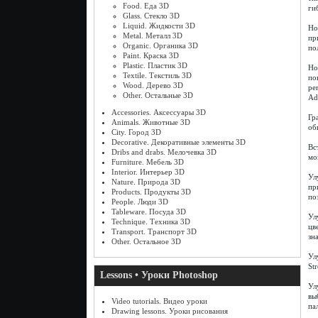
Food. Еда 3D
ги
Glass. Стекло 3D
Liquid. Жидкости 3D
Но
Metal. Металл 3D
пр
Organic. Органика 3D
по
Paint. Краска 3D
Plastic. Пластик 3D
Но
Textile. Текстиль 3D
по
Wood. Дерево 3D
ре
Other. Остальные 3D
Ad
Accessories. Аксессуары 3D
Гр
Animals. Животные 3D
об
City. Город 3D
Decorative. Декоративные элементы 3D
Вс
Dribs and drabs. Мелочевка 3D
мо
Furniture. Мебель 3D
Interior. Интерьер 3D
Ул
Nature. Природа 3D
пр
Products. Продукты 3D
по
People. Люди 3D
Tableware. Посуда 3D
Ул
Technique. Техника 3D
цв
Transport. Транспорт 3D
зн
Other. Остальное 3D
Ул
St
Lessons • Уроки Photoshop
Ул
вы
Video tutorials. Видео уроки
па
Drawing lessons. Уроки рисования