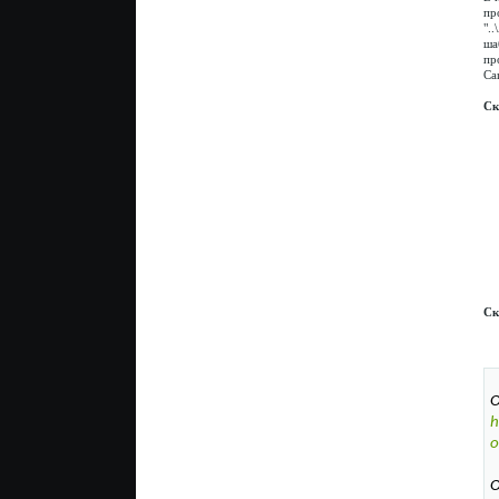
пр
".
ша
пр
Ca
Ск
Ск
О
h
o
О