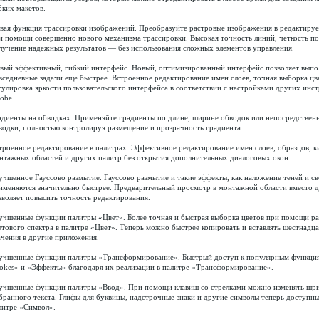
бких макетов.
вая функция трассировки изображений. Преобразуйте растровые изображения в редактиру
и помощи совершенно нового механизма трассировки. Высокая точность линий, четкость по
лучение надежных результатов — без использования сложных элементов управления.
вый эффективный, гибкий интерфейс. Новый, оптимизированный интерфейс позволяет выпо
вседневные задачи еще быстрее. Встроенное редактирование имен слоев, точная выборка цв
гулировка яркости пользовательского интерфейса в соответствии с настройками других инс
obe.
адиенты на обводках. Применяйте градиенты по длине, ширине обводок или непосредствен
водки, полностью контролируя размещение и прозрачность градиента.
троенное редактирование в палитрах. Эффективное редактирование имен слоев, образцов, к
нтажных областей и других палитр без открытия дополнительных диалоговых окон.
учшенное Гауссово размытие. Гауссово размытие и такие эффекты, как наложение теней и св
именяются значительно быстрее. Предварительный просмотр в монтажной области вместо д
зволяет повысить точность редактирования.
учшенные функции палитры «Цвет». Более точная и быстрая выборка цветов при помощи р
етового спектра в палитре «Цвет». Теперь можно быстрее копировать и вставлять шестнадц
ачения в другие приложения.
учшенные функции палитры «Трансформирование». Быстрый доступ к популярным функция
rokes» и «Эффекты» благодаря их реализации в палитре «Трансформирование».
учшенные функции палитры «Ввод». При помощи клавиш со стрелками можно изменять шр
бранного текста. Глифы для буквицы, надстрочные знаки и другие символы теперь доступны
литре «Символ».