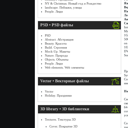
Яз
NY & Christmas. Новый год и Рождество
Ве
landscape. Пейзажи, улицы
На
People. Люди
Ле
Ав
Си
PSD • PSD файлы
In
Mi
1G
PSD
500
Abstract. Абстракция
on 
Beauty. Красота
10
Build. Строения
DV
Mock-Up. Макеты
So
Nature. Природа
Objects. Объекты
People. Люди
Web elements. Web элементы
Пр
Sy
Со
Vector • Векторные файлы
ин
Но
Vector
Holiday. Праздники
Си
ск
64
3D library • 3D библиотеки
со
ус
Textures. Текстуры 3D
Со
Cover. Покрытие 3D
ти