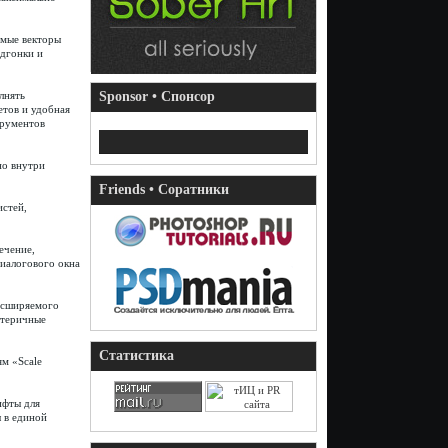
емые векторы
дгонки и
лнять
Sponsor • Спонсор
етов и удобная
трументов
но внутри
Friends • Соратники
истей,
ечение,
иалогового окна
асширяемого
атеричные
Статистика
м «Scale
ифты для
 в единой