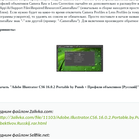
офилей объективов Camera Raw и Lens Correction скачайте их дополнительно и распакуйте в
.\App\Ai\Support Files\Required\Resources\CameraRaw\" (изначально в сборке находится прост
блон). Если нужно будет на какое-то время отключить Camera Profiles и Lens Profiles (к тому
ограммы ускорится), то удалять их совсем не обязательно. Просто поставьте в начале назван
meraRaw знак "-" или другой (пример: "-CameraRaw"). Для включения произведите обратное 
риншоты:
ачать "Adobe Illustrator CS6 16.0.2 Portable by Punsh + Профили объективов [Русский]"
дним файлом Zalivka.com:
ttp://3alivka.com/file/11103/Adobe.Illustrator.CS6.16.0.2.Portable.by.Pun
bektivov.Russkij.rar.html
дним файлом Sellfile.net: