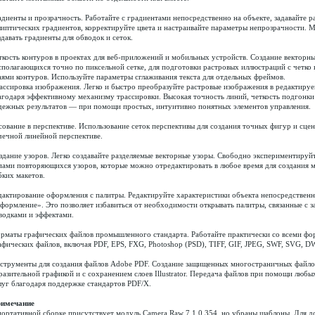
адиенты и прозрачность. Работайте с градиентами непосредственно на объекте, задавайте р
липтических градиентов, корректируйте цвета и настраивайте параметры непрозрачности.
здавать градиенты для обводок и сеток.
ткость контуров в проектах для веб-приложений и мобильных устройств. Создание векторны
сполагающихся точно по пиксельной сетке, для подготовки растровых иллюстраций с четк
аями контуров. Используйте параметры сглаживания текста для отдельных фреймов.
ассировка изображения. Легко и быстро преобразуйте растровые изображения в редактиру
агодаря эффективному механизму трассировки. Высокая точность линий, четкость подгонки
дежных результатов — при помощи простых, интуитивно понятных элементов управления.
сование в перспективе. Использование сеток перспективы для создания точных фигур и сцен в
чечной линейной перспективе.
здание узоров. Легко создавайте разделяемые векторные узоры. Свободно экспериментируй
пами повторяющихся узоров, которые можно отредактировать в любое время для создания 
бких макетов.
дактирование оформления с палитры. Редактируйте характеристики объекта непосредственн
формление». Это позволяет избавиться от необходимости открывать палитры, связанные с з
водками и эффектами.
рматы графических файлов промышленного стандарта. Работайте практически со всеми фо
афических файлов, включая PDF, EPS, FXG, Photoshop (PSD), TIFF, GIF, JPEG, SWF, SVG, D
струменты для создания файлов Adobe PDF. Создание защищенных многостраничных файло
разительной графикой и с сохранением слоев Illustrator. Передача файлов при помощи любы
луг благодаря поддержке стандартов PDF/X.
имечание
портативной сборке присутствует модуль Camera Raw 7.1.0.354, но убраны шаблоны. Для д