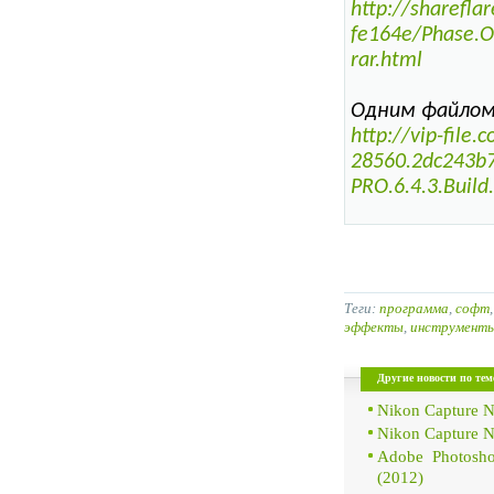
http://sharefl
fe164e/Phase.O
rar.html
Одним файлом 
http://vip-fil
28560.2dc243b7
PRO.6.4.3.Build
Теги:
программа
,
софт
эффекты
,
инструмент
Другие новости по тем
Nikon Capture N
Nikon Capture NX
Adobe Photosho
(2012)