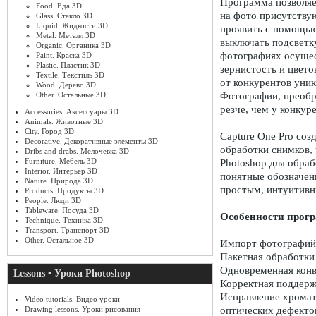
Программа позволяе
Food. Еда 3D
на фото присутству
Glass. Стекло 3D
Liquid. Жидкости 3D
проявить с помощью
Metal. Металл 3D
выключать подсветк
Organic. Органика 3D
фотографиях осущес
Paint. Краска 3D
Plastic. Пластик 3D
зернистость и цвето
Textile. Текстиль 3D
от конкурентов уни
Wood. Дерево 3D
Other. Остальные 3D
Фотографии, преобр
резче, чем у конкур
Accessories. Аксессуары 3D
Animals. Животные 3D
City. Город 3D
Capture One Pro соз
Decorative. Декоративные элементы 3D
обработки снимков, 
Dribs and drabs. Мелочевка 3D
Furniture. Мебель 3D
Photoshop для обра
Interior. Интерьер 3D
понятные обозначен
Nature. Природа 3D
простым, интуитив
Products. Продукты 3D
People. Люди 3D
Tableware. Посуда 3D
Особенности прог
Technique. Техника 3D
Transport. Транспорт 3D
Other. Остальное 3D
Импорт фотографий
Пакетная обработки
Одновременная конв
Lessons • Уроки Photoshop
Корректная поддерж
Исправление хромат
Video tutorials. Видео уроки
Drawing lessons. Уроки рисования
оптических дефекто