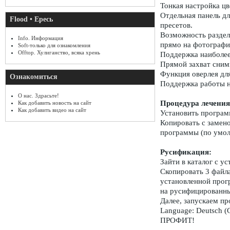
Тонкая настройка цв
Отдельная панель дл
Flood • Ересь
пресетов.
Возможность раздел
Info. Информация
прямо на фотографии
Soft-только для ознакомления
Offtop. Хулиганство, всяка хрень
Поддержка наиболее
Прямой захват снимк
Функция оверлея дл
Ознакомиться
Поддержка работы н
О нас. Здрасьте!
Процедура лечения
Как добавить новость на сайт
Как добавить видео на сайт
Установить программ
Копировать с замен
программы (по умолч
Русификация:
Зайти в каталог с у
Скопировать 3 файла 
установленной прог
на русифицированны
Далее, запускаем пр
Language: Deutsch (
ПРОФИТ!