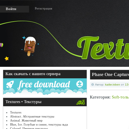
Регистрация
Войти
Как скачать с нашего сервера
Phase One Capture
Автор:
katler.ivben
от
13
Категория:
Soft-тол
Textures • Текстуры
Textures
Abstract. Абстрактные текстуры
Animal. Животный мир
Blue, Ice. Голубые и синие, текстуры льда
Colored. Цветные текстуры