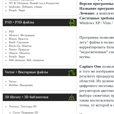
NY & Christmas. Новый год и Рождество
Версия программы
landscape. Пейзажи, улицы
Название програм
People. Люди
Лечение:
в комплек
Системные требова
PSD • PSD файлы
Windows XP / Vista /
PSD
Abstract. Абстракция
Программа позволяе
Beauty. Красота
лету" файлы в полн
Build. Строения
Mock-Up. Макеты
корректировать бала
Nature. Природа
"недосвеченные" сни
Objects. Объекты
шумы.
People. Люди
Web elements. Web элементы
Capture One
позволя
и того же изображен
Vector • Векторные файлы
результат предыдущи
областей. Их количе
Vector
Holiday. Праздники
цифрового негатива
регуляторов цветов
выбора сюжетных пр
3D library • 3D библиотеки
также воспользовать
точка, от которой и
Textures. Текстуры 3D
Cover. Покрытие 3D