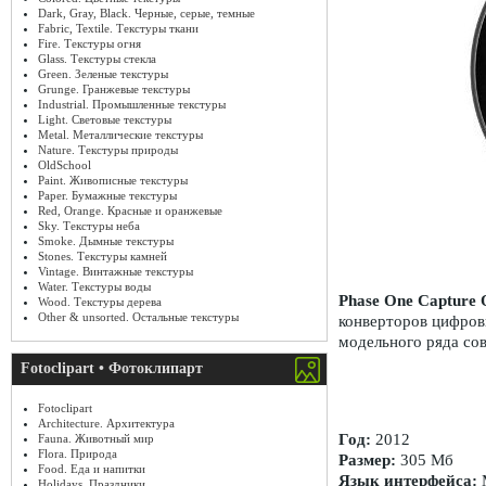
Dark, Gray, Black. Черные, серые, темные
Fabric, Textile. Текстуры ткани
Fire. Текстуры огня
Glass. Текстуры стекла
Green. Зеленые текстуры
Grunge. Гранжевые текстуры
Industrial. Промышленные текстуры
Light. Световые текстуры
Metal. Металлические текстуры
Nature. Текстуры природы
OldSchool
Paint. Живописные текстуры
Paper. Бумажные текстуры
Red, Orange. Красные и оранжевые
Sky. Текстуры неба
Smoke. Дымные текстуры
Stones. Текстуры камней
Vintage. Винтажные текстуры
Water. Текстуры воды
Phase One Capture
Wood. Текстуры дерева
Other & unsorted. Остальные текстуры
конверторов цифро
модельного ряда со
Fotoclipart • Фотоклипарт
Fotoclipart
Architecture. Архитектура
Год:
2012
Fauna. Животный мир
Flora. Природа
Размер:
305 Мб
Food. Еда и напитки
Язык интерфейса:
M
Holidays. Праздники