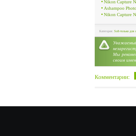
Nikon Capture N
Ashampoo Photo O
Nikon Capture N
Категория:
Soft-только для 
Уважае
незарегист
Мы рекоме
своим имен
Комментарии: