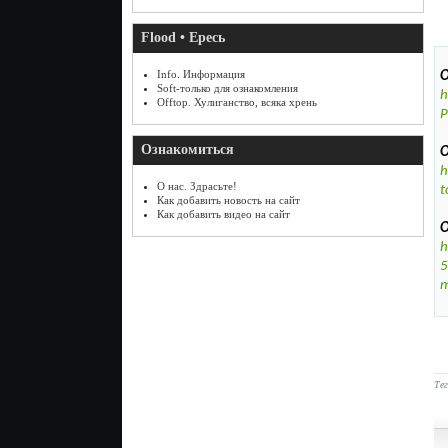
Flood • Ересь
Info. Информация
О
Soft-только для ознакомления
h
Offtop. Хулиганство, всяка хрень
P
Ознакомиться
О
h
О нас. Здрасьте!
t
Как добавить новость на сайт
Как добавить видео на сайт
О
h
5
m
Те