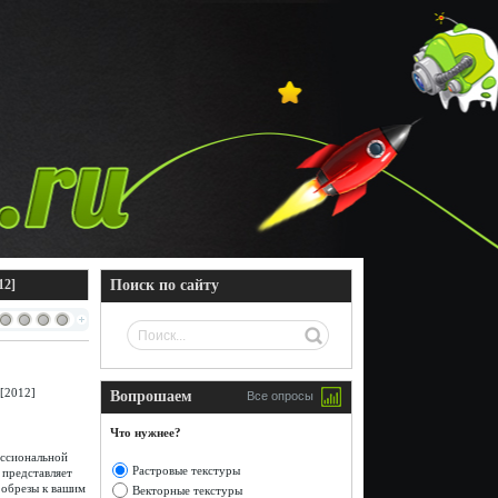
12]
Поиск по сайту
Вопрошаем
Все опросы
Что нужнее?
ессиональной
Растровые текстуры
представляет
 обрезы к вашим
Векторные текстуры