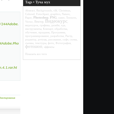
Tags • Туча мух
cdr
Abstract
,
Backgrounds
,
,
Christmas
,
Colored
,
Fotoclipart
,
graphics
,
Nature
,
Photoshop
PNG
Paper
,
,
,
raster
,
Textures
,
Видеокурс
Вектор
Vector
,
,
,
3/244Adobe.
видеоурок
,
графика
,
дизайн
,
еда
,
инструменты
,
Клипарт
,
обработка
,
обучение
,
праздник
,
Программа
,
программирование
,
разработка
,
Растр
,
редактор
,
ретушь
,
рисование
,
софт
,
схема
,
съемка
,
текстуры
,
фото
,
Фотография
,
44Adobe.Pho
фотошоп
,
эффекты
Показать все теги
4.1.rar.ht
дактирования