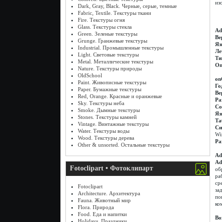
из
Dark, Gray, Black. Черные, серые, темные
Fabric, Textile. Текстуры ткани
Fire. Текстуры огня
Glass. Текстуры стекла
Ad
Green. Зеленые текстуры
Ве
Grunge. Гранжевые текстуры
Яз
Industrial. Промышленные текстуры
Ле
Light. Световые текстуры
Ти
Metal. Металлические текстуры
Оп
Nature. Текстуры природы
OldSchool
on
Paint. Живописные текстуры
Го
Paper. Бумажные текстуры
Ве
Red, Orange. Красные и оранжевые
Ра
Sky. Текстуры неба
Со
Smoke. Дымные текстуры
Яз
Stones. Текстуры камней
Та
Vintage. Винтажные текстуры
Си
Water. Текстуры воды
Win
Wood. Текстуры дерева
Ра
Other & unsorted. Остальные текстуры
Ad
Ad
Fotoclipart • Фотоклипарт
об
ра
ср
Fotoclipart
за
Architecture. Архитектура
по
Fauna. Животный мир
ко
Flora. Природа
Food. Еда и напитки
Во
Holidays. Праздники