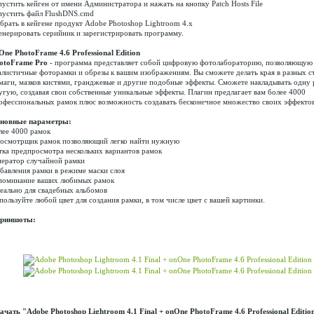
пустить кейген от имени Администратора и нажать на кнопку Patch Hosts File
пустить файл FlushDNS.cmd
брать в кейгене продукт Adobe Photoshop Lightroom 4.x
енерировать серийник и зарегистрировать программу.
One PhotoFrame 4.6 Professional Edition
otoFrame Pro
- программа представляет собой цифровую фотолабораторию, позволяющую 
алистичные фоторамки и обрезы к вашим изображениям. Вы сможете делать края в разных с
маги, мазков кистями, гранджевые и другие подобные эффекты. Сможете накладывать одну 
угую, создавая свои собственные уникальные эффекты. Плагин предлагает вам более 4000
офессиональных рамок плюс возможность создавать бесконечное множество своих эффектов
новные параметры:
лее 4000 рамок
осмотрщик рамок позволяющий легко найти нужную
тка предпросмотра нескольких вариантов рамок
нератор случайной рамки
бавления рамки в режиме маски слоя
поминание ваших любимых рамок
еально для свадебных альбомов
пользуйте любой цвет для создания рамки, в том числе цвет с вашей картинки.
риншоты:
ачать "Adobe Photoshop Lightroom 4.1 Final + onOne PhotoFrame 4.6 Professional Edition