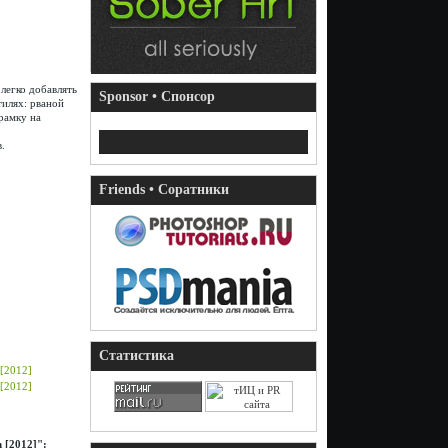
легко добавлять
Sponsor • Спонсор
тилях: рваной
рамку на
.
Friends • Соратники
Статистика
 [2012]":