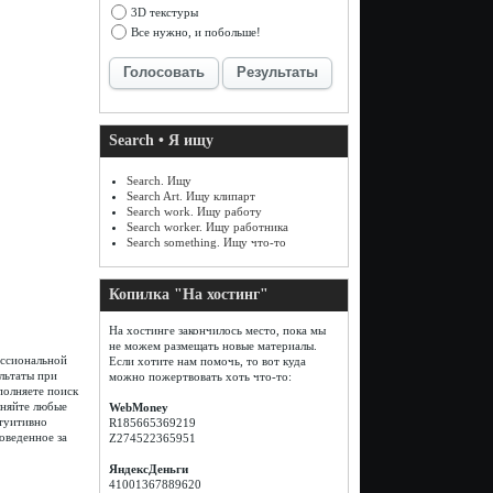
3D текстуры
Все нужно, и побольше!
Голосовать
Результаты
Search • Я ищу
Search. Ищу
Search Art. Ищу клипарт
Search work. Ищу работу
Search worker. Ищу работника
Search something. Ищу что-то
Копилка "На хостинг"
На хостинге закончилось место, пока мы
не можем размещать новые материалы.
ессиональной
Если хотите нам помочь, то вот куда
льтаты при
можно пожертвовать хоть что-то:
полняете поиск
лняйте любые
WebMoney
туитивно
R185665369219
оведенное за
Z274522365951
ЯндексДеньги
41001367889620