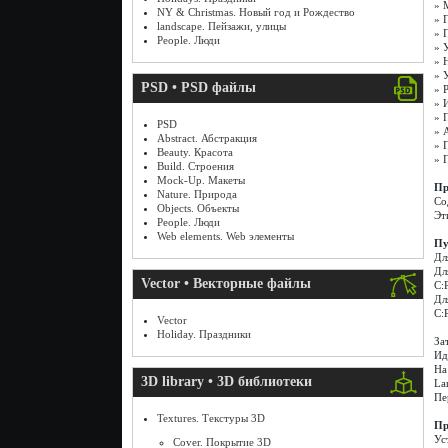
» 
NY & Christmas. Новый год и Рождество
» 
landscape. Пейзажи, улицы
» 
People. Люди
» 
» 
» 
PSD • PSD файлы
» 
» 
» 
PSD
» 
Abstract. Абстракция
» 
Beauty. Красота
» 
Build. Строения
Mock-Up. Макеты
Пр
Nature. Природа
Со
Objects. Объекты
Эт
People. Люди
Web elements. Web элементы
Пу
Дл
Дл
Vector • Векторные файлы
C:
Дл
C:
Vector
Holiday. Праздники
За
Ид
На
3D library • 3D библиотеки
La
Пе
Textures. Текстуры 3D
Пр
Ус
Cover. Покрытие 3D