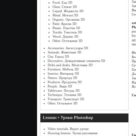
За
Food. Еда 3D
За
Glass. Стекло 3D
Вы
Liquid. Жидкости 3D
Сг
Metal. Металл 3D
Organic. Органика 3D
on
Paint. Краска 3D
Ph
Plastic. Пластик 3D
ре
Textile. Текстиль 3D
бу
Wood. Дерево 3D
др
Other. Остальные 3D
пр
Accessories. Аксессуары 3D
Animals. Животные 3D
Ос
City. Город 3D
Бо
Decorative. Декоративные элементы 3D
Пр
Dribs and drabs. Мелочевка 3D
Се
Furniture. Мебель 3D
Ге
Interior. Интерьер 3D
До
Nature. Природа 3D
За
Products. Продукты 3D
Ид
People. Люди 3D
Ис
Tableware. Посуда 3D
Technique. Техника 3D
Ск
Transport. Транспорт 3D
Other. Остальное 3D
Lessons • Уроки Photoshop
Video tutorials. Видео уроки
Drawing lessons. Уроки рисования
Ск