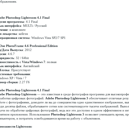
ображениям.
obe Photoshop Lightroom 4.1 Final
рсия программы
: 4.1 Final
ык интерфейса
: MULTi / Русский
чение
: в комплекте
п лекарства
: кейген
ерационная система
: Windows Vista SP2/7 SP1
One PhotoFrame 4.6 Professional Edition
д/Дата Выпуска
: 2012
рсия
: 4.6.7
зрядность
: 32 / 64bit
вместимость с Vista/Windows 7
: полная
ык интерфейса
: Английский
блэтка
: Присутствует
стемные требования
:
dows XP / Vista / 7
змер сборки:
2.27 Гб
obe Photoshop Lightroom 4.1 Final
obe Photoshop Lightroom
— это известная в среде фотографов программа для высокопроф
работки цифровых фотографий.
Adobe Photoshop Lightroom 3
обеспечивает отличные резу
боте с фотографиями, доводите ли вы до совершенства одно единственное изображение, вы
еди десятка файлов, обрабатываете сотни или систематизируете тысячи изображений. Выпо
дачи по обработке цифровых фотографий, ведь все это доступно в одном эффективном и ин
нятном приложении. Использование
Photoshop Lightroom 3
позволяет уменьшить время, пр
мпьютером, и потратить освободившееся время на работу с объективом.
зможности Lightroom: