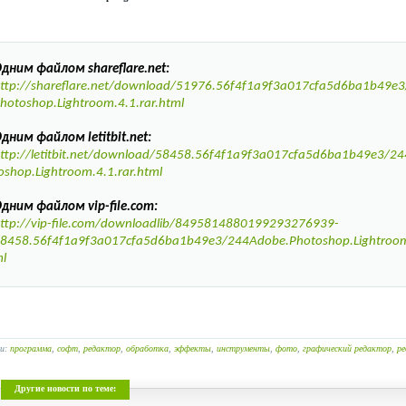
дним файлом shareflare.net:
ttp://shareflare.net/download/51976.56f4f1a9f3a017cfa5d6ba1b49e
hotoshop.Lightroom.4.1.rar.html
дним файлом letitbit.net:
ttp://letitbit.net/download/58458.56f4f1a9f3a017cfa5d6ba1b49e3/2
oshop.Lightroom.4.1.rar.html
дним файлом vip-file.com:
ttp://vip-file.com/downloadlib/8495814880199293276939-
8458.56f4f1a9f3a017cfa5d6ba1b49e3/244Adobe.Photoshop.Lightroom.
l
ги:
программа
,
софт
,
редактор
,
обработка
,
эффекты
,
инструменты
,
фото
,
графический редактор
,
ре
Другие новости по теме: