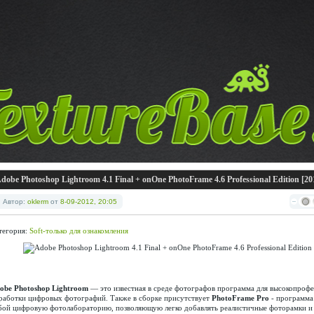
dobe Photoshop Lightroom 4.1 Final + onOne PhotoFrame 4.6 Professional Edition [20
Автор:
oklerm
от
8-09-2012, 20:05
тегория:
Soft-только для ознакомления
obe Photoshop Lightroom
— это известная в среде фотографов программа для высокопроф
работки цифровых фотографий. Также в сборке присутствует
PhotoFrame Pro
- программа 
бой цифровую фотолабораторию, позволяющую легко добавлять реалистичные фоторамки и