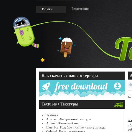
Регистрация
Войти
Как скачать с нашего сервера
A
Ка
Textures • Текстуры
Textures
Abstract. Абстрактные текстуры
Ad
Animal. Животный мир
об
Blue, Ice. Голубые и синие, текстуры льда
со
Colored. Цветные текстуры