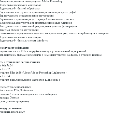
Модернизированная интеграция с Adobe Photoshop
Поддержка нескольких мониторов
Поддержка 64-битной обработки
Улучшенные инструменты организации коллекции фотографий
Неразрушаемое редактирование фотографий
Управление и организация фотографий на нескольких дисках
Расширяемая архитектура программы с помощью плагинов
Инструмент кисти локальной регулировки участка фотографии
Пакетная обработка фотографий
Автоматическое улучшение четкости во время экспорта, печати и публикации в интернет
Поддержка нескольких мониторов
Поддержка 64-битных систем Windows.
оцедура русификации:
держимое папки RU скопируйте в папку с установленной программой.
им действием мы заменяем файлы с немецким текстом на файлы с русским текстом.
ть к этой папке по умолчанию:
я Win7x64:
я LRx32
Program Files (x86)AdobeAdobe Photoshop Lightroom 4
я LRx64
Program FilesAdobeAdobe Photoshop Lightroom 4
тем запускаем программу.
ём в меню: Edit_Preference...
 вкладке General в выпадающем окне выбираем
nguage: German
резапускаем программу.
оцедура лечения:
тановить программу