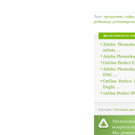
Теги:
программа
,
софт
редактор
,
редактиров
Другие новости по тем
Adobe Photosho
m0nkr ...
Adobe Photoshop
OnOne Perfect Ef
Adobe Photoshop
ENG ...
OnOne Perfect 
Englis ...
onOne Perfect Ph
Категория:
Soft-только для 
Уважае
незарегист
Мы рекоме