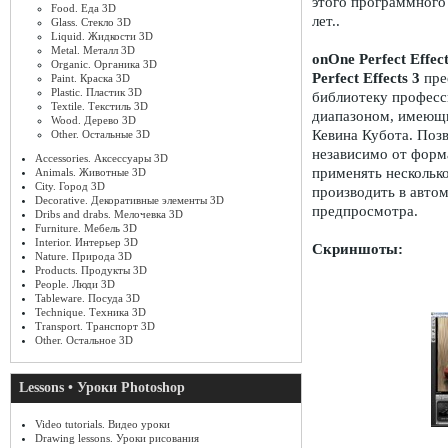
этого программного
Food. Еда 3D
лет..
Glass. Стекло 3D
Liquid. Жидкости 3D
Metal. Металл 3D
onOne Perfect Effect
Organic. Органика 3D
Perfect Effects 3
пре
Paint. Краска 3D
Plastic. Пластик 3D
библиотеку профес
Textile. Текстиль 3D
диапазоном, имеющи
Wood. Дерево 3D
Кевина Кубота. Поз
Other. Остальные 3D
независимо от форма
Accessories. Аксессуары 3D
применять нескольк
Animals. Животные 3D
City. Город 3D
производить в авто
Decorative. Декоративные элементы 3D
предпросмотра.
Dribs and drabs. Мелочевка 3D
Furniture. Мебель 3D
Interior. Интерьер 3D
Скриншоты:
Nature. Природа 3D
Products. Продукты 3D
People. Люди 3D
Tableware. Посуда 3D
Technique. Техника 3D
Transport. Транспорт 3D
Other. Остальное 3D
Lessons • Уроки Photoshop
Video tutorials. Видео уроки
Drawing lessons. Уроки рисования