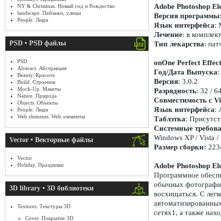
Adobe Photoshop El
NY & Christmas. Новый год и Рождество
landscape. Пейзажи, улицы
Версия программы
People. Люди
Язык интерфейса
: 
Лечение
: в комплек
PSD • PSD файлы
Тип лекарства
: пат
PSD
onOne Perfect Effect
Abstract. Абстракция
Год/Дата Выпуска
:
Beauty. Красота
Версия
: 3.0.2
Build. Строения
Mock-Up. Макеты
Разрядность
: 32 / 6
Nature. Природа
Совместимость с Vi
Objects. Объекты
Язык интерфейса
:
People. Люди
Web elements. Web элементы
Таблэтка
: Присутст
Системные требов
Windows XP / Vista /
Vector • Векторные файлы
Размер сборки:
223
Vector
Holiday. Праздники
Adobe Photoshop El
Программное обесп
обычных фотографий
3D library • 3D библиотеки
восхищаться. С лег
автоматизированных
Textures. Текстуры 3D
сетях1, а также нах
Cover. Покрытие 3D