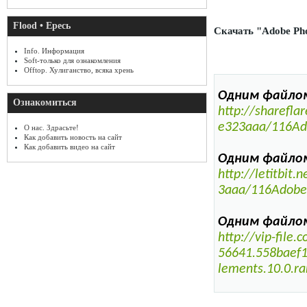
Flood • Ересь
Скачать "Adobe Phot
Info. Информация
Soft-только для ознакомления
Offtop. Хулиганство, всяка хрень
Одним файлом 
Ознакомиться
http://sharefl
e323aaa/116Ado
О нас. Здрасьте!
Как добавить новость на сайт
Как добавить видео на сайт
Одним файлом l
http://letitbi
3aaa/116Adobe.
Одним файлом 
http://vip-fil
56641.558baef
lements.10.0.ra