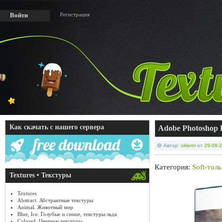
Регистрация
Войти
Как скачать с нашего сервера
Adobe Photoshop El
Автор:
oklerm
от
29-08-2
Категория:
Soft-тол
Textures • Текстуры
Textures
Abstract. Абстрактные текстуры
Animal. Животный мир
Blue, Ice. Голубые и синие, текстуры льда
Colored. Цветные текстуры