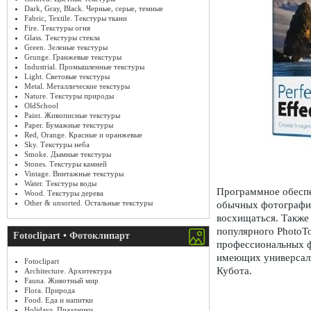
Dark, Gray, Black. Черные, серые, темные
Fabric, Textile. Текстуры ткани
Fire. Текстуры огня
Glass. Текстуры стекла
Green. Зеленые текстуры
Grunge. Гранжевые текстуры
Industrial. Промышленные текстуры
Light. Световые текстуры
Metal. Металлические текстуры
Nature. Текстуры природы
OldSchool
Paint. Живописные текстуры
Paper. Бумажные текстуры
Red, Orange. Красные и оранжевые
Sky. Текстуры неба
Smoke. Дымные текстуры
Stones. Текстуры камней
Vintage. Винтажные текстуры
Water. Текстуры воды
Программное обесп
Wood. Текстуры дерева
Other & unsorted. Остальные текстуры
обычных фотографий
восхищаться. Также
популярного PhotoT
Fotoclipart • Фотоклипарт
профессиональных 
имеющих универсаль
Fotoclipart
Кубота.
Architecture. Архитектура
Fauna. Животный мир
Flora. Природа
Food. Еда и напитки
Holidays. Праздники