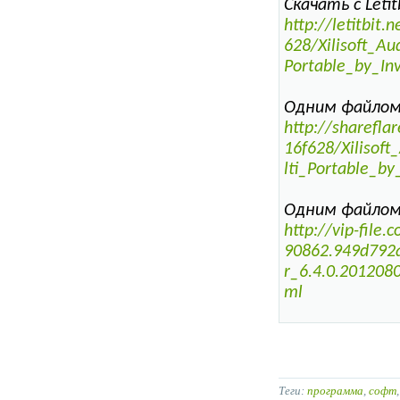
Скачать с Letitb
http://letitbi
628/Xilisoft_A
Portable_by_Inv
Одним файлом S
http://sharefl
16f628/Xilisof
lti_Portable_by
Одним файлом 
http://vip-fil
90862.949d792a
r_6.4.0.2012080
ml
Теги:
программа
,
софт