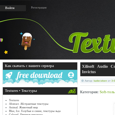
Регистрация
Войти
Как скачать с нашего сервера
Xilisoft Audio C
Invictus
Автор:
katler.ivben
от
3-
Textures • Текстуры
Категория:
Soft-тол
Textures
Abstract. Абстрактные текстуры
Animal. Животный мир
Blue, Ice. Голубые и синие, текстуры льда
Colored. Цветные текстуры