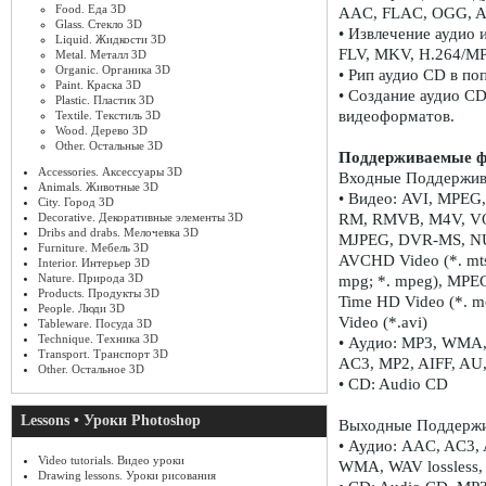
Food. Еда 3D
AAC, FLAC, OGG, A
Glass. Стекло 3D
• Извлечение аудио
Liquid. Жидкости 3D
FLV, MKV, H.264/M
Metal. Металл 3D
Organic. Органика 3D
• Рип аудио CD в п
Paint. Краска 3D
• Создание аудио C
Plastic. Пластик 3D
видеоформатов.
Textile. Текстиль 3D
Wood. Дерево 3D
Other. Остальные 3D
Поддерживаемые фо
Accessories. Аксессуары 3D
Входные Поддержив
Animals. Животные 3D
• Видео: AVI, MPEG
City. Город 3D
Decorative. Декоративные элементы 3D
RM, RMVB, M4V, VOB
Dribs and drabs. Мелочевка 3D
MJPEG, DVR-MS, NU
Furniture. Мебель 3D
AVCHD Video (*. mts
Interior. Интерьер 3D
Nature. Природа 3D
mpg; *. mpeg), MPEG
Products. Продукты 3D
Time HD Video (*. m
People. Люди 3D
Video (*.avi)
Tableware. Посуда 3D
Technique. Техника 3D
• Аудио: MP3, WMA
Transport. Транспорт 3D
AC3, MP2, AIFF, AU
Other. Остальное 3D
• CD: Audio CD
Lessons • Уроки Photoshop
Выходные Поддержи
• Аудио: AAC, AC3,
Video tutorials. Видео уроки
WMA, WAV lossless,
Drawing lessons. Уроки рисования