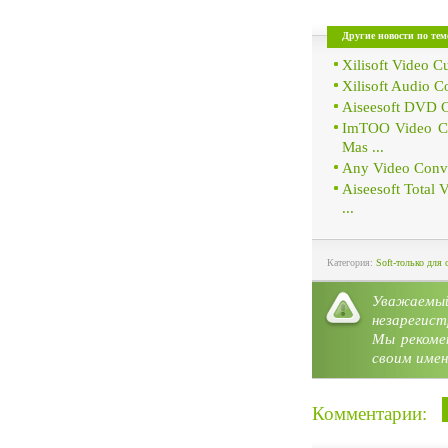
Другие новости по тем
Xilisoft Video Cu
Xilisoft Audio C
Aiseesoft DVD C
ImTOO Video Con
Mas ...
Any Video Conve
Aiseesoft Total
...
Категория:
Soft-только для 
Уважае
незарегист
Мы рекоме
своим имен
Комментарии: