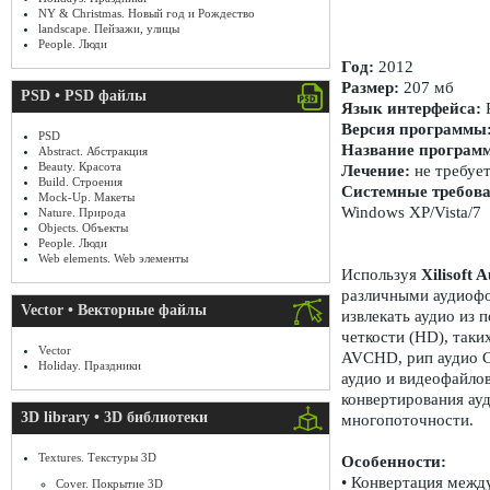
NY & Christmas. Новый год и Рождество
landscape. Пейзажи, улицы
People. Люди
Год:
2012
Размер:
207 мб
PSD • PSD файлы
Язык интерфейса:
R
Версия программы
PSD
Название програм
Abstract. Абстракция
Beauty. Красота
Лечение:
не требуе
Build. Строения
Системные требова
Mock-Up. Макеты
Windows XP/Vista/7
Nature. Природа
Objects. Объекты
People. Люди
Web elements. Web элементы
Используя
Xilisoft 
различными аудиоф
Vector • Векторные файлы
извлекать аудио из 
четкости (HD), так
Vector
AVCHD, рип аудио C
Holiday. Праздники
аудио и видеофайло
конвертирования ау
3D library • 3D библиотеки
многопоточности.
Textures. Текстуры 3D
Особенности:
• Конвертация меж
Cover. Покрытие 3D