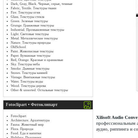
Dark, Gray, Black. Черные, серые, темные
Fabric, Textile. Текстуры ткани
Fire. Текстуры огня
Glass. Текстуры стекла
Green. Зеленые текстуры
Grunge. Гранжевые текстуры
Industrial. Промышленные текстуры
Light. Световые текстуры
Metal. Металлические текстуры
Nature. Текстуры природы
OldSchool
Paint. Живописные текстуры
Paper. Бумажные текстуры
Red, Orange. Красные и оранжевые
Sky. Текстуры неба
Smoke. Дымные текстуры
Stones. Текстуры камней
Vintage. Винтажные текстуры
Water. Текстуры воды
Wood. Текстуры дерева
Other & unsorted. Остальные текстуры
Fotoclipart • Фотоклипарт
Fotoclipart
Xilisoft Audio Conve
Architecture. Архитектура
профессиональным а
Fauna. Животный мир
аудио, риппинга и с
Flora. Природа
Food. Еда и напитки
Holidays. Праздники