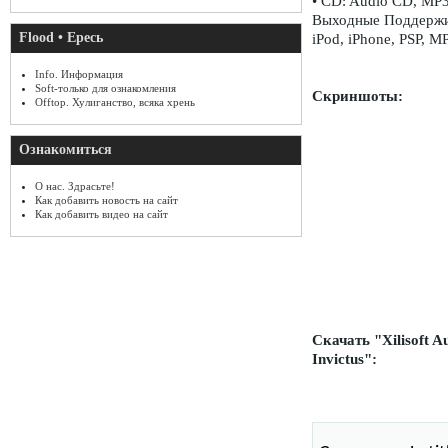
• CD: Audio CD, M
Выходные Поддержи
Flood • Ересь
iPod, iPhone, PSP, M
Info. Информация
Soft-только для ознакомления
Скриншоты:
Offtop. Хулиганство, всяка хрень
Ознакомиться
О нас. Здрасьте!
Как добавить новость на сайт
Как добавить видео на сайт
Скачать "Xilisoft Au
Invictus":