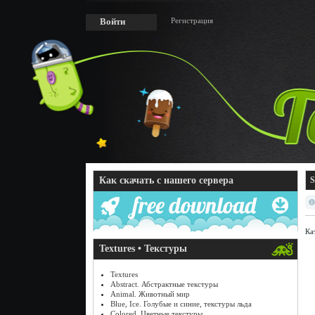
Регистрация
Войти
Как скачать с нашего сервера
S
Ка
Textures • Текстуры
Textures
Abstract. Абстрактные текстуры
Animal. Животный мир
Blue, Ice. Голубые и синие, текстуры льда
Colored. Цветные текстуры