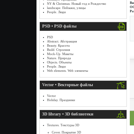
Вн
NY & Christmas. Новый год и Рождество
О
landscape. Пейзажи, улицы
Ра
People. Люди
PSD • PSD файлы
PSD
Abstract. Абстракция
Beauty. Красота
Build. Строения
Mock-Up. Макеты
Nature. Природа
Objects. Объекты
People. Люди
Web elements. Web элементы
Vector • Векторные файлы
Vector
Holiday. Праздники
3D library • 3D библиотеки
Textures. Текстуры 3D
Cover. Покрытие 3D