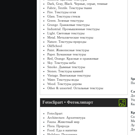
Dark, Gray, Black. Черные, серые, темные
Fabric, Textile. Текстуры ткани
Fire. Текстуры огня
Glass. Текстуры стекла
Green. Зеленые текстуры
Grunge. Гранжевые текстуры
Industrial. Промышленные текстуры
Light. Световые текстуры
Metal. Металлические текстуры
Nature. Текстуры природы
OldSchool
Paint. Живописные текстуры
Paper. Бумажные текстуры
Red, Orange. Красные и оранжевые
Sky. Текстуры неба
Smoke. Дымные текстуры
Stones. Текстуры камней
Vintage. Винтажные текстуры
Sp
Water. Текстуры воды
По
Wood. Текстуры дерева
Other & unsorted. Остальные текстуры
Ca
До
Уп
Fotoclipart • Фотоклипарт
Ка
Кр
Fotoclipart
Со
Architecture. Архитектура
Ме
Fauna. Животный мир
Лу
Flora. Природа
До
Food. Еда и напитки
Holidays. Праздники