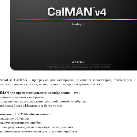
ectraCal CalMAN
- программа для калибровки домашних кинотеатров, телевизоров и
зволяет измерить яркость, точность цветопередачи и цветовой охват.
lMAN для профессионального калибровщика - это:
стижение лучшей калибровки
рощение системы управления цветовой гаммой калибровки
либровка более эффективно и более точно
оме того, CalMAN обеспечивает:
кращение обучения
ньшую вероятность ошибки
чшие результаты для начинающего калибровщика
полнительные возможности для получения прибыли