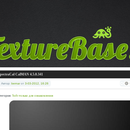
pectraCal CalMAN 4.5.0.341
Автор:
bernar
от
3-03-2012, 16:26
тегория:
Soft-только для ознакомления