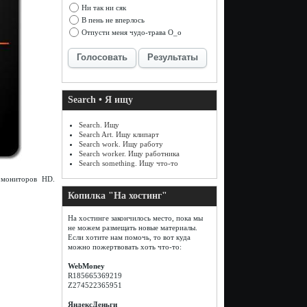
Ни так ни сяк
В пень не вперлось
Отпусти меня чудо-трава О_о
Голосовать
Результаты
Search • Я ищу
Search. Ищу
Search Art. Ищу клипарт
Search work. Ищу работу
Search worker. Ищу работника
Search something. Ищу что-то
 мониторов HD.
Копилка "На хостинг"
На хостинге закончилось место, пока мы
не можем размещать новые материалы.
Если хотите нам помочь, то вот куда
можно пожертвовать хоть что-то:
WebMoney
R185665369219
Z274522365951
ЯндексДеньги