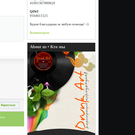
41001367889620
QIWI
9164611521
Будем благодарны за любую помощь! =)
Комментарии
About us • Кто мы
Вернуться
ель.
.