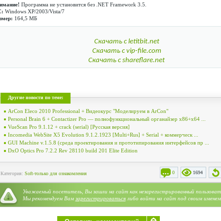
имание!
Программа не установится без .NET Framework 3.5.
С:
Windows XP/2003/Vista/7
змер:
164,5 МБ
Скачать с letitbit.net
Скачать с vip-file.com
Скачать с shareflare.net
Другие новости по теме:
ArCon Eleco 2010 Professional + Видеокурс "Моделируем в ArCon"
Personal Brain 6 + Contactizer Pro — полнофункциональный органайзер x86+x64 ...
VueScan Pro 9.1.12 + crack (serial) [Русская версия]
Incomedia WebSite X5 Evolution 9.1.2.1923 [Multi+Rus] + Serial + коммерческ ...
GUI Machine v.1.5.8 (среда проектирования и прототипирования интерфейсов пр ...
DxO Optics Pro 7.2.2 Rev 28110 build 201 Elite Edition
0
1694
Категория:
Soft-только для ознакомления
Уважаемый посетитель, Вы зашли на сайт как незарегистрированный пользоват
Мы рекомендуем Вам
зарегистрироваться
либо войти на сайт под своим именем