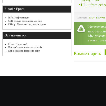
UI kit from ech
Flood • Ересь
Info. Информация
Категория:
PSD
»
PSD Web 
Soft-только для ознакомления
Offtop. Хулиганство, всяка хрень
Уважае
незарегист
Ознакомиться
Мы рекоме
своим имен
О нас. Здрасьте!
Как добавить новость на сайт
Как добавить видео на сайт
Комментарии: