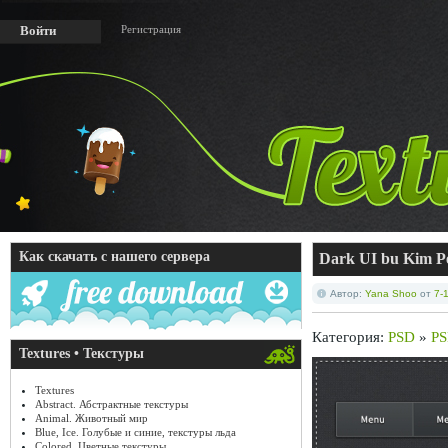
Регистрация
Войти
Как скачать с нашего сервера
Dark UI bu Kim P
Автор:
Yana Shoo
от
7-
Категория:
PSD
»
PS
Textures • Текстуры
Textures
Abstract. Абстрактные текстуры
Animal. Животный мир
Blue, Ice. Голубые и синие, текстуры льда
Colored. Цветные текстуры