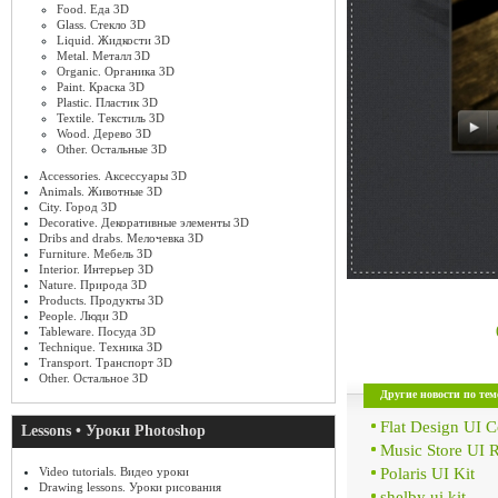
Food. Еда 3D
Glass. Стекло 3D
Liquid. Жидкости 3D
Metal. Металл 3D
Organic. Органика 3D
Paint. Краска 3D
Plastic. Пластик 3D
Textile. Текстиль 3D
Wood. Дерево 3D
Other. Остальные 3D
Accessories. Аксессуары 3D
Animals. Животные 3D
City. Город 3D
Decorative. Декоративные элементы 3D
Dribs and drabs. Мелочевка 3D
Furniture. Мебель 3D
Interior. Интерьер 3D
Nature. Природа 3D
Products. Продукты 3D
People. Люди 3D
Tableware. Посуда 3D
Technique. Техника 3D
Transport. Транспорт 3D
Other. Остальное 3D
Другие новости по тем
Flat Design UI 
Lessons • Уроки Photoshop
Music Store UI 
Polaris UI Kit
Video tutorials. Видео уроки
Drawing lessons. Уроки рисования
shelby ui kit