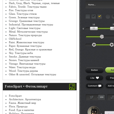
Dark, Gray, Black. Черные, серые, темные
Fabric, Textile. Текстуры ткани
Fire. Текстуры огня
Glass. Текстуры стекла
Green. Зеленые текстуры
Grunge. Гранжевые текстуры
Industrial. Промышленные текстуры
Light. Световые текстуры
Metal. Металлические текстуры
Nature. Текстуры природы
OldSchool
Paint. Живописные текстуры
Paper. Бумажные текстуры
Red, Orange. Красные и оранжевые
Sky. Текстуры неба
Smoke. Дымные текстуры
Stones. Текстуры камней
Vintage. Винтажные текстуры
Water. Текстуры воды
Wood. Текстуры дерева
Other & unsorted. Остальные текстуры
Fotoclipart • Фотоклипарт
Fotoclipart
Architecture. Архитектура
Fauna. Животный мир
Flora. Природа
Food. Еда и напитки
Holidays. Праздники