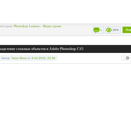
атегория:
Photoshop Lessons
»
Видео уроки
Под
0
2374
ыделение сложных объектов в Adobe Photoshop CS5
Автор:
Yana Shoo
от
9-12-2010, 23:36