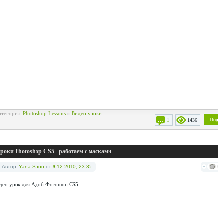
атегория:
Photoshop Lessons
»
Видео уроки
Под
1
1436
роки Photoshop CS5 - работаем с масками
Автор:
Yana Shoo
от
9-12-2010, 23:32
део урок для Адоб Фотошоп CS5