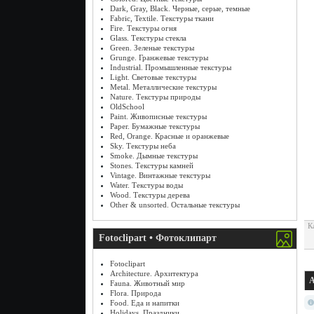
Dark, Gray, Black. Черные, серые, темные
Fabric, Textile. Текстуры ткани
Fire. Текстуры огня
Glass. Текстуры стекла
Green. Зеленые текстуры
Grunge. Гранжевые текстуры
Industrial. Промышленные текстуры
Light. Световые текстуры
Metal. Металлические текстуры
Nature. Текстуры природы
OldSchool
Paint. Живописные текстуры
Paper. Бумажные текстуры
Red, Orange. Красные и оранжевые
Sky. Текстуры неба
Smoke. Дымные текстуры
Stones. Текстуры камней
Vintage. Винтажные текстуры
Water. Текстуры воды
Wood. Текстуры дерева
Other & unsorted. Остальные текстуры
К
Fotoclipart • Фотоклипарт
Fotoclipart
Architecture. Архитектура
A
Fauna. Животный мир
Flora. Природа
Food. Еда и напитки
Holidays. Праздники