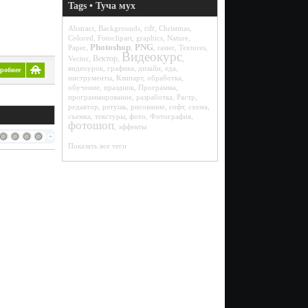
Tags • Туча мух
cdr
Abstract
,
Backgrounds
,
,
Christmas
,
Colored
,
Fotoclipart
,
graphics
,
Nature
,
Photoshop
PNG
Paper
,
,
,
raster
,
Textures
,
Видеокурс
Вектор
Vector
,
,
,
видеоурок
,
графика
,
дизайн
,
еда
,
робнее
инструменты
,
Клипарт
,
обработка
,
обучение
,
праздник
,
Программа
,
программирование
,
разработка
,
Растр
,
редактор
,
ретушь
,
рисование
,
софт
,
схема
,
съемка
,
текстуры
,
фото
,
Фотография
,
фотошоп
,
эффекты
Показать все теги