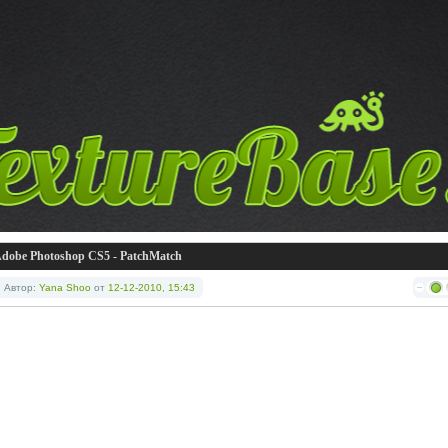
dobe Photoshop CS5 - PatchMatch
Автор:
Yana Shoo
от
12-12-2010, 15:43