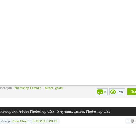
атегория:
Photoshop Lessons
»
Видео уроки
Под
0
2249
идеоуроки Adobe Photoshop CS5 - 5 лучших фишек Photoshop CS5
Автор:
Yana Shoo
от
9-12-2010, 23:19