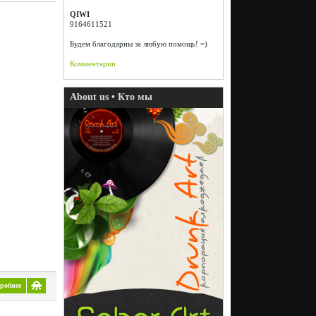
QIWI
9164611521
Будем благодарны за любую помощь! =)
Комментарии
About us • Кто мы
робнее