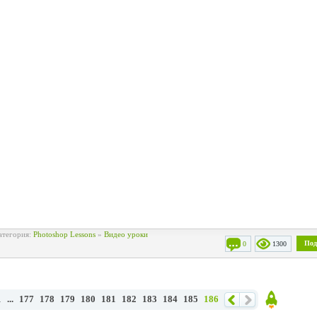
атегория:
Photoshop Lessons
»
Видео уроки
Под
0
1300
1
...
177
178
179
180
181
182
183
184
185
186
Наза
Впе
Наве