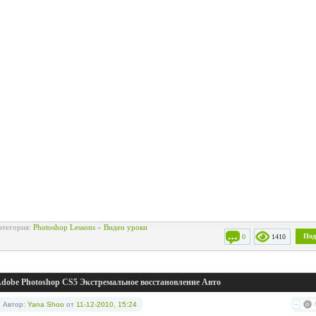
атегория:
Photoshop Lessons
»
Видео уроки
Под
0
1410
dobe Photoshop CS5 Экстремальное восстановление Авто
Автор:
Yana Shoo
от
11-12-2010, 15:24