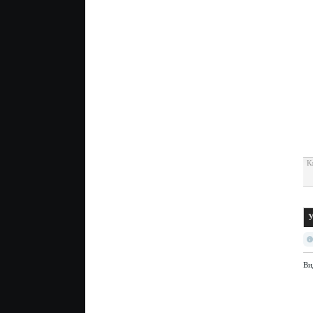
К
У
Ви