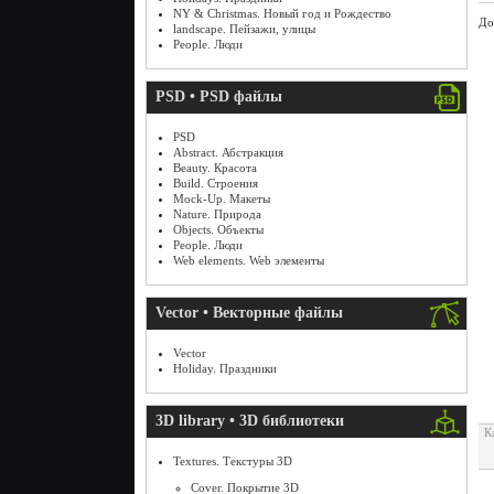
NY & Christmas. Новый год и Рождество
До
landscape. Пейзажи, улицы
People. Люди
PSD • PSD файлы
PSD
Abstract. Абстракция
Beauty. Красота
Build. Строения
Mock-Up. Макеты
Nature. Природа
Objects. Объекты
People. Люди
Web elements. Web элементы
Vector • Векторные файлы
Vector
Holiday. Праздники
3D library • 3D библиотеки
К
Textures. Текстуры 3D
Cover. Покрытие 3D