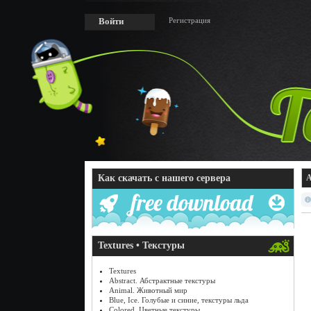
Регистрация
Войти
Как скачать с нашего сервера
A
Textures • Текстуры
Textures
Abstract. Абстрактные текстуры
Animal. Животный мир
Blue, Ice. Голубые и синие, текстуры льда
Colored. Цветные текстуры