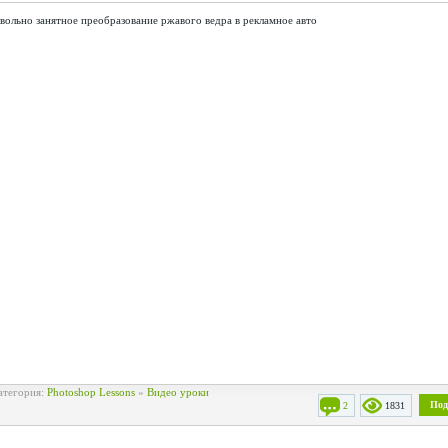
вольно занятное преобразование ржавого ведра в рекламное авто
атегория:
Photoshop Lessons
»
Видео уроки
Под
2
1831