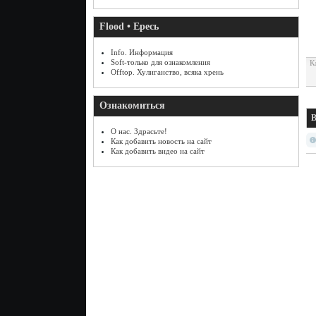
Flood • Ересь
Info. Информация
Soft-только для ознакомления
К
Offtop. Хулиганство, всяка хрень
Ознакомиться
В
О нас. Здрасьте!
Как добавить новость на сайт
Как добавить видео на сайт