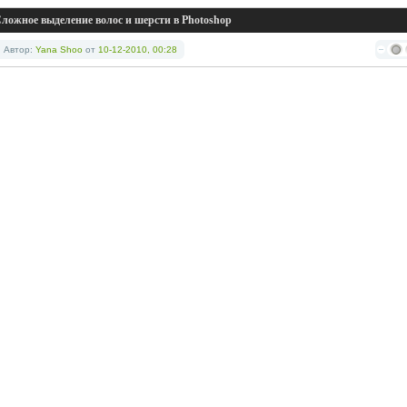
ложное выделение волос и шерсти в Photoshop
Автор:
Yana Shoo
от
10-12-2010, 00:28