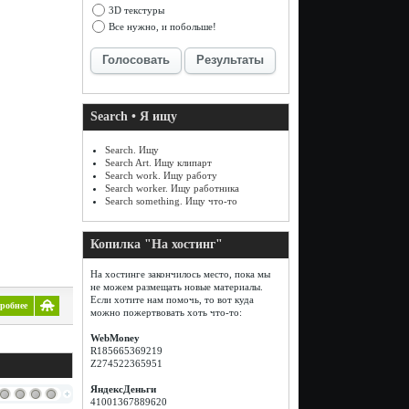
3D текстуры
Все нужно, и побольше!
Голосовать
Результаты
Search • Я ищу
Search. Ищу
Search Art. Ищу клипарт
Search work. Ищу работу
Search worker. Ищу работника
Search something. Ищу что-то
Копилка "На хостинг"
На хостинге закончилось место, пока мы
не можем размещать новые материалы.
Если хотите нам помочь, то вот куда
робнее
можно пожертвовать хоть что-то:
WebMoney
R185665369219
Z274522365951
ЯндексДеньги
41001367889620