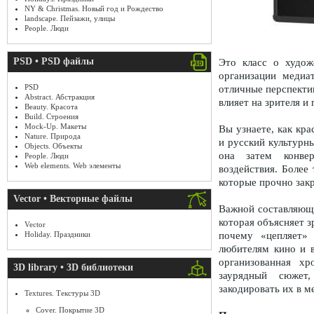
NY & Christmas. Новый год и Рождество
landscape. Пейзажи, улицы
People. Люди
PSD • PSD файлы
Это класс о худож
организации медиа
PSD
отличные перспектив
Abstract. Абстракция
влияет на зрителя и
Beauty. Красота
Build. Строения
Mock-Up. Макеты
Вы узнаете, как кр
Nature. Природа
и русский культурн
Objects. Объекты
она затем конвер
People. Люди
Web elements. Web элементы
воздействия. Более
которые прочно закр
Vector • Векторные файлы
Важной составляюще
которая объясняет з
Vector
почему «цепляет» 
Holiday. Праздники
любителям кино и в
организованная х
3D library • 3D библиотеки
заурядный сюжет
закодировать их в м
Textures. Текстуры 3D
Cover. Покрытие 3D