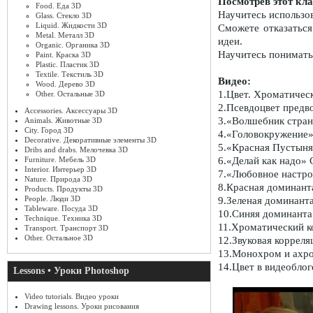
Посмотрев этот кла
Food. Еда 3D
Научитесь использов
Glass. Стекло 3D
Liquid. Жидкости 3D
Сможете отказаться
Metal. Металл 3D
идеи.
Organic. Органика 3D
Научитесь понимать 
Paint. Краска 3D
Plastic. Пластик 3D
Textile. Текстиль 3D
Видео:
Wood. Дерево 3D
1.Цвет. Хроматичес
Other. Остальные 3D
2.Псевдоцвет предво
Accessories. Аксессуары 3D
3.«Волшебник стран
Animals. Животные 3D
City. Город 3D
4.«Головокружение
Decorative. Декоративные элементы 3D
5.«Красная Пустын
Dribs and drabs. Мелочевка 3D
6.«Делай как надо» 
Furniture. Мебель 3D
Interior. Интерьер 3D
7.«Любовное настро
Nature. Природа 3D
8.Красная доминант
Products. Продукты 3D
People. Люди 3D
9.Зеленая доминант
Tableware. Посуда 3D
10.Синяя доминанта
Technique. Техника 3D
11.Хроматический к
Transport. Транспорт 3D
Other. Остальное 3D
12.Звуковая корреля
13.Монохром и ахр
14.Цвет в видеоблог
Lessons • Уроки Photoshop
Video tutorials. Видео уроки
Drawing lessons. Уроки рисования