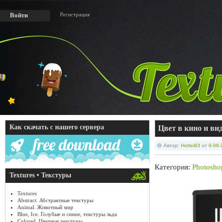
Регистрация
Войти
Как скачать с нашего сервера
Цвет в кино и вид
Автор:
Hottei83
от
9-06-
Категория:
Photosho
Textures • Текстуры
Textures
Abstract. Абстрактные текстуры
Animal. Животный мир
Blue, Ice. Голубые и синие, текстуры льда
Colored. Цветные текстуры