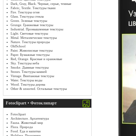
Dark, Gray, Black. Черные, серые, темные
Fabric, Textile. Текстуры ткани
Fire. Текстуры огня
Glass. Текстуры стекла
Green. Зеленые текстуры
Grunge. Гранжевые текстуры
Industrial. Промышленные текстуры
Light. Световые текстуры
Metal. Металлические текстуры
Nature. Текстуры природы
OldSchool
Paint. Живописные текстуры
Paper. Бумажные текстуры
Red, Orange. Красные и оранжевые
Sky. Текстуры неба
Smoke. Дымные текстуры
Stones. Текстуры камней
Vintage. Винтажные текстуры
Water. Текстуры воды
Wood. Текстуры дерева
Other & unsorted. Остальные текстуры
Fotoclipart • Фотоклипарт
Fotoclipart
Architecture. Архитектура
Fauna. Животный мир
Flora. Природа
Food. Еда и напитки
Holidays. Праздники