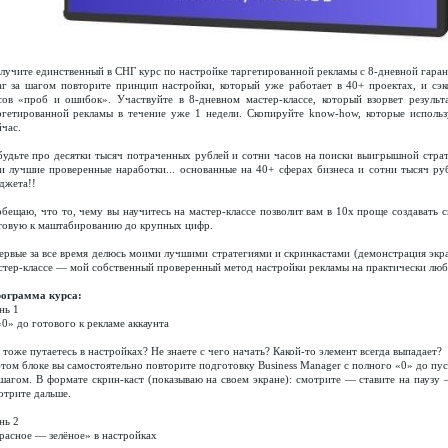
лучите единственный в СНГ курс по настройке таргетированной рекламы с 8-дневной гаран
г за шагом повторите принцип настройки, который уже работает в 40+ проектах, и сэк
сов «проб и ошибок». Участвуйте в 8-дневном мастер-классе, который взорвет результ
ргетированной рекламы в течение уже 1 недели. Скопируйте know-how, которые исполь
йчас.
будьте про десятки тысяч потраченных рублей и сотни часов на поиски выигрышной страт
и лучшие проверенные наработки... основанные на 40+ сферах бизнеса и сотни тысяч ру
джета!!
обещаю, что то, чему вы научитесь на мастер-классе позволит вам в 10х проще создавать 
товую к маштабированию до крупных цифр.
ервые за все время делюсь моими лучшими стратегиями и скринкастами (демонстрация экра
стер-классе — мой собственный проверенный метод настройки рекламы на практически лю
ограмма курса:
нь 1
«0» до готового к рекламе аккаунта
 тоже путаетесь в настройках? Не знаете с чего начать? Какой-то элемент всегда выпадает?
этом блоке вы самостоятельно повторите подготовку Business Manager с полного «0» до пу
 шагом. В формате скрин-каст (показываю на своем экране): смотрите — ставите на паузу
отрите дальше.
нь 2
расное — зелёное» в настройках