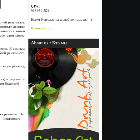
QIWI
9164611521
Будем благодарны за любую помощь! =)
тией результата.
ономьте десятки
Комментарии
ативность вашей
зуем сами прямо
About us • Кто мы
егии. Я дам вам
блей рекламного
сильную рекламу,
на) в 8-дневном
бом бюджете!
ска рекламы. Шаг
 — повторяете —