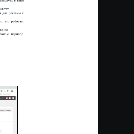
евернуть в ваше
льтат.
и для рекламы с
о, что работает
торию.
оном периоде.