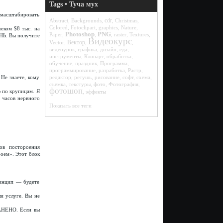
Tags • Туча мух
масштабировать
cdr
Abstract
,
Backgrounds
,
,
Christmas
,
Colored
,
Fotoclipart
,
graphics
,
Nature
,
чеком $8 тыс. на
Photoshop
PNG
Paper
,
,
,
raster
,
Textures
,
НЬ. Вы получите
Видеокурс
Вектор
Vector
,
,
,
видеоурок
,
графика
,
дизайн
,
еда
,
инструменты
,
Клипарт
,
обработка
,
обучение
,
праздник
,
Программа
,
программирование
,
разработка
,
Растр
,
редактор
,
ретушь
,
рисование
,
софт
,
схема
,
Не знаете, кому
съемка
,
текстуры
,
фото
,
Фотография
,
фотошоп
ю по крупицам. Я
,
эффекты
и часов нервного
Показать все теги
ов постороения
оем». Этот блок
ринцип — будете
и услуге. Вы не
БАНЕНО. Если вы