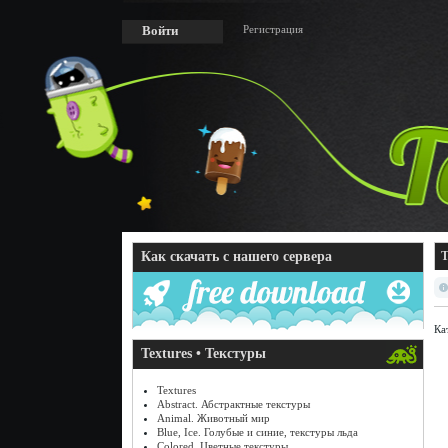
Регистрация
Войти
Как скачать с нашего сервера
Т
Ка
Textures • Текстуры
Textures
Abstract. Абстрактные текстуры
Animal. Животный мир
Blue, Ice. Голубые и синие, текстуры льда
Colored. Цветные текстуры