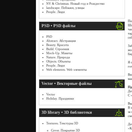
NY & Christmas. Новый год и Рождество
landscape. Пейзажи, улицы
People. Люди
По
Ша
PSD • PSD файлы
ча
та
PSD
се
Abstract. Абстракция
Beauty. Красота
За
Build. Строения
мо
Mock-Up. Макеты
бю
Nature. Природа
Objects. Объекты
Я 
People. Люди
го
Web elements. Web элементы
Вп
ма
Vector • Векторные файлы
Пр
Де
Vector
С 
Holiday. Праздники
Вы
В 
за
3D library • 3D библиотеки
см
Textures. Текстуры 3D
Де
«К
Cover. Покрытие 3D