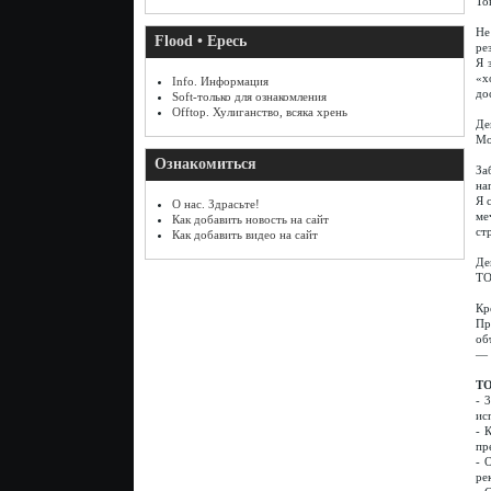
То
Не
Flood • Ересь
ре
Я 
«х
Info. Информация
до
Soft-только для ознакомления
Offtop. Хулиганство, всяка хрень
Де
Мо
Ознакомиться
За
на
Я 
О нас. Здрасьте!
ме
Как добавить новость на сайт
ст
Как добавить видео на сайт
Де
ТО
Кр
Пр
об
— 
ТО
- 
ис
- 
пр
- 
ре