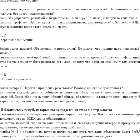
нкие методы «80 уровня»
 получаете отдачи от рекламы и не знаете, что именно сделать? Не понимаете как 
зультаты без потери эффективности?
знаю, как управлять рекламой с бюджетом в 1 млн.+ руб. в месяц и получать клиентов с 
олодном трафике». Прошел курсы топовых американских рекламодателей с $20 тыс. + В ДЕ
ступ к выжимке всего этого опыта в 1 месте.
нь 7
дерация: реанимация
блокировали аккаунт? Объявление не пропустили? Не знаете, что именно надо исправить? 
писать?
сам сталкивался с этой проблемой и опытным путем как-то, где-то собирал эту информаци
чтал бы увидеть этот блок несколько лет назад, потому что один он сэкономит вам десятк
ресса.
нь 8
П лучших креативов
еатив выгорел? Перестал приносить результаты? Вообще ничего не срабатывает?
актически каждый день я собираю и пополняю базу лучших креативов и принцип
ъявлений. Здесь сборник лучших «бронебойных» объявлений, которые прошли «проверку б
гарант того, что моя реклама выиграет или деньги назад.
П 9 ключевых вещей, которые вы «украдете» из этого мастер-класса:
3 эмоциональных триггера, которые провоцируют на покупку. Как только вы поймете п
пользовать это во ВСЕХ своих объявлениях.
Как заставить людей скроллить ваши объявления и вызывать жгучий интерес к продукту ил
едставляете, насколько эти «очевидные» вещи работают.
Ошибка № 1 в объявлениях, которая почти гарантирует, что ваше объявление будет ЗА
кламируете то, что «не любит» алгоритм — вы точно должны это увидеть.