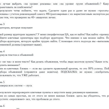
о лучше выбрать «на уровне рекламы» или «на уровне групп объявлений»? Каку
раничивать ли плейсменты?
результате четко поймете, что задать. Сделаете один раз и далее не нужно «трогать
нованы с учетом рекомендаций самого ФБ (разговариваю с их маркетинговым экспертом раз 
кже тем, что проверено на 40+ аккаунтах лично.
нь 3
дитории, которые покупают
кой размер аудитории задавать? У меня специфическая ЦА, как ее найти? Как найти «преми
ймете ключевые ориентиры при подборе аудитории. Что именно и как можно найти. П
дбора аудитории, которую крайне трудно найти. С помощью этого подхода мы «вытаскива
емниевой долины (скриншот выше).
нь 4
рмула текстов и объявлений
о «не так» в моем тексте? Как делать объявления, чтобы люди захотели купить? Какие ест
цепить внимание?
ин из ключевых блоков — если вы сделаете правильный креатив, то это 80% успеха. По
дбора объявлений (справится даже новичок). ПОДСКАЗКА: не нужно «изобретать
пользовать то, что УЖЕ работает.
нь 5
оверка всех систем — пуск
результате перепроверите ключевые пункты и запустите вашу рекламную кампанию.
ин из самых простых, но от этого не менее важных блоков: здесь вы убедитесь, что р
пустите «переплюнет» все, что пробовали до этого.
нь 6