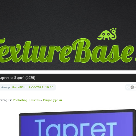
аргет за 8 дней (2020)
Автор:
Hottei83
от
9-06-2021, 16:36
тегория:
Photoshop Lessons
»
Видео уроки