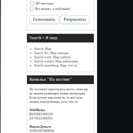
3D текстуры
Все нужно, и побольше!
Голосовать
Результаты
Search • Я ищу
Search. Ищу
Search Art. Ищу клипарт
Search work. Ищу работу
Search worker. Ищу работника
Search something. Ищу что-то
Копилка "На хостинг"
На хостинге закончилось место, пока мы
не можем размещать новые материалы.
Если хотите нам помочь, то вот куда
можно пожертвовать хоть что-то:
WebMoney
R185665369219
Z274522365951
ЯндексДеньги
41001367889620