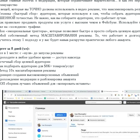
Самые главные МИФЫ о модерации, которые ограничивают маркетологов... и как это пер
еимущество
5 вещей, которые вы ТОЧНО должны использовать в видео рекламе, что максимизировать резу
Техника «быстрый сбор» аудитории, которые использую я сам, чтобы собрать аудитори
ШЕННОЙ точностью. Не важно, как вы собираете аудитории, это сработает лучше.
Как правильно продавать продукты или услуги с высоким чеком в Фейсбуке. Используйте т
же на «холодном» трафике.
Мои «эмоциональные триггеры», которые позволяют быстро и просто собрать целевую ауди
Мой собственный метод МАСШТАБИРОВАНИЯ рекламы. То, что работает в долгоср
учитесь этому 1 подходу и у вас будет навык раскрутки практически любого аккаунта.
ргет за 8 дней (ws):
Все в 1 месте: с «нуля» до запуска рекламы
Проходите в любое удобное время — доступ навсегда
Точечный сбор целевой аудитории
Как подбирать аудиторию для $8К+ товаров/услуг
Метод 10х масштабирования рекламы
Принцип создания высококонверсионных объявлений
Прохождение модерации и разблокировка аккаунта
ТОП сборник лучших объявлений для «копировать-вставить»