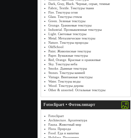
Dark, Gray, Black. Черные, серые, темные
Fabric, Textile. Текстуры ткани
Fire. Текстуры огня
Glass. Текстуры стекла
Green. Зеленые текстуры
Grunge. Гранжевые текстуры
Industrial. Промышленные текстуры
Light. Световые текстуры
Metal. Металлические текстуры
Nature. Текстуры природы
OldSchool
Paint. Живописные текстуры
Paper. Бумажные текстуры
Red, Orange. Красные и оранжевые
Sky. Текстуры неба
Smoke. Дымные текстуры
Stones. Текстуры камней
Vintage. Винтажные текстуры
Water. Текстуры воды
Wood. Текстуры дерева
Other & unsorted. Остальные текстуры
Fotoclipart • Фотоклипарт
Fotoclipart
Architecture. Архитектура
Fauna. Животный мир
Flora. Природа
Food. Еда и напитки
Holidays. Праздники