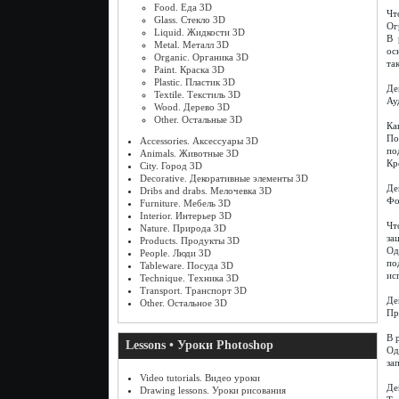
Food. Еда 3D
Чт
Glass. Стекло 3D
Ог
Liquid. Жидкости 3D
В 
Metal. Металл 3D
ос
Organic. Органика 3D
та
Paint. Краска 3D
Plastic. Пластик 3D
Де
Textile. Текстиль 3D
Ау
Wood. Дерево 3D
Other. Остальные 3D
Ка
По
Accessories. Аксессуары 3D
по
Animals. Животные 3D
Кр
City. Город 3D
Decorative. Декоративные элементы 3D
Де
Dribs and drabs. Мелочевка 3D
Фо
Furniture. Мебель 3D
Interior. Интерьер 3D
Чт
Nature. Природа 3D
за
Products. Продукты 3D
Од
People. Люди 3D
по
Tableware. Посуда 3D
ис
Technique. Техника 3D
Transport. Транспорт 3D
Де
Other. Остальное 3D
Пр
В 
Lessons • Уроки Photoshop
Од
за
Video tutorials. Видео уроки
Де
Drawing lessons. Уроки рисования