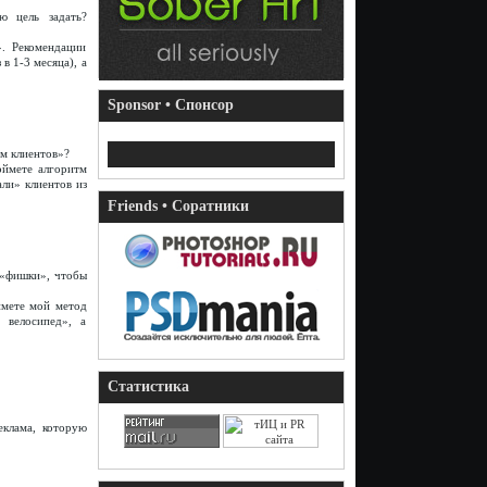
ю цель задать?
». Рекомендации
в 1-3 месяца), а
Sponsor • Спонсор
ум клиентов»?
оймете алгоритм
ли» клиентов из
Friends • Соратники
ь «фишки», чтобы
ймете мой метод
 велосипед», а
Статистика
еклама, которую