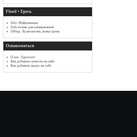
Flood • Ересь
Info. Информация
Soft-только для ознакомления
Offtop. Хулиганство, всяка хрень
Ознакомиться
О нас. Здрасьте!
Как добавить новость на сайт
Как добавить видео на сайт