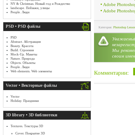
NY & Christmas. Новый год и Рождество
Adobe Photoshop
landscape. Пейзажи, улицы
Adobe Photoshop
People. Люди
PSD • PSD файлы
Категория:
Photoshop Lesso
PSD
Уважае
Abstract. Абстракция
незарегист
Beauty. Красота
Мы рекоме
Build. Строения
Mock-Up. Макеты
своим имен
Nature. Природа
Objects. Объекты
People. Люди
Web elements. Web элементы
Комментарии:
Vector • Векторные файлы
Vector
Holiday. Праздники
3D library • 3D библиотеки
Textures. Текстуры 3D
Cover. Покрытие 3D