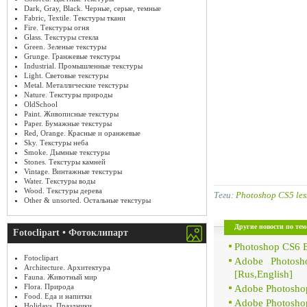
Dark, Gray, Black. Черные, серые, темные
Fabric, Textile. Текстуры ткани
Fire. Текстуры огня
Glass. Текстуры стекла
Green. Зеленые текстуры
Grunge. Гранжевые текстуры
Industrial. Промышленные текстуры
Light. Световые текстуры
Metal. Металлические текстуры
Nature. Текстуры природы
OldSchool
Paint. Живописные текстуры
Paper. Бумажные текстуры
Red, Orange. Красные и оранжевые
Sky. Текстуры неба
Smoke. Дымные текстуры
Stones. Текстуры камней
Vintage. Винтажные текстуры
Water. Текстуры воды
Wood. Текстуры дерева
Теги:
Photoshop CS5 les
Other & unsorted. Остальные текстуры
Другие новости по тем
Fotoclipart • Фотоклипарт
Photoshop CS6 E
Fotoclipart
Adobe Photosh
Architecture. Архитектура
[Rus,English]
Fauna. Животный мир
Flora. Природа
Adobe Photoshop 
Food. Еда и напитки
Adobe Photoshop
Holidays. Праздники