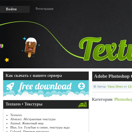
Регистрация
Войти
Как скачать с нашего сервера
Adobe Photoshop C
Автор:
Yana Shoo
от
13
Категория:
Photosho
Textures • Текстуры
Textures
Abstract. Абстрактные текстуры
Animal. Животный мир
Blue, Ice. Голубые и синие, текстуры льда
Colored. Цветные текстуры