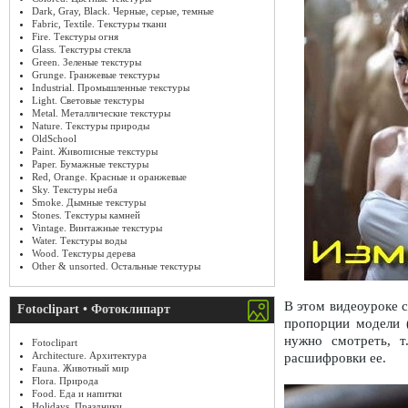
Dark, Gray, Black. Черные, серые, темные
Fabric, Textile. Текстуры ткани
Fire. Текстуры огня
Glass. Текстуры стекла
Green. Зеленые текстуры
Grunge. Гранжевые текстуры
Industrial. Промышленные текстуры
Light. Световые текстуры
Metal. Металлические текстуры
Nature. Текстуры природы
OldSchool
Paint. Живописные текстуры
Paper. Бумажные текстуры
Red, Orange. Красные и оранжевые
Sky. Текстуры неба
Smoke. Дымные текстуры
Stones. Текстуры камней
Vintage. Винтажные текстуры
Water. Текстуры воды
Wood. Текстуры дерева
Other & unsorted. Остальные текстуры
В этом видеоуроке 
Fotoclipart • Фотоклипарт
пропорции модели (
нужно смотреть, т
Fotoclipart
Architecture. Архитектура
расшифровки ее.
Fauna. Животный мир
Flora. Природа
Food. Еда и напитки
Holidays. Праздники