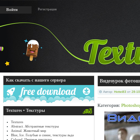
Регистрация
Войти
Как скачать с нашего сервера
Видеоурок фотош
Автор:
Hottei83
от
28-10
Категория:
Photosho
Textures • Текстуры
Textures
Abstract. Абстрактные текстуры
Animal. Животный мир
Blue, Ice. Голубые и синие, текстуры льда
Colored. Цветные текстуры