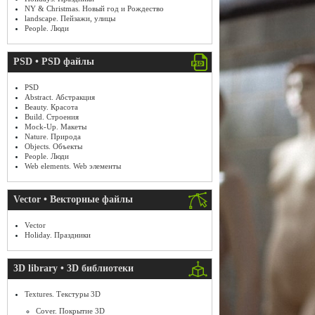
NY & Christmas. Новый год и Рождество
landscape. Пейзажи, улицы
People. Люди
PSD • PSD файлы
PSD
Abstract. Абстракция
Beauty. Красота
Build. Строения
Mock-Up. Макеты
Nature. Природа
Objects. Объекты
People. Люди
Web elements. Web элементы
Vector • Векторные файлы
Vector
Holiday. Праздники
3D library • 3D библиотеки
Textures. Текстуры 3D
Cover. Покрытие 3D