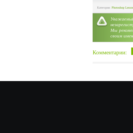
Категория:
Photoshop Lesso
Уважае
незарегист
Мы рекоме
своим имен
Комментарии: