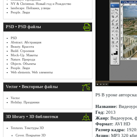
NY & Christmas. Новый год и Рождество
landscape. Пейзажи, улицы
People. Люди
PSD • PSD файлы
PSD
Abstract. Абстракция
Beauty. Красота
Build. Строения
Mock-Up. Макеты
Nature. Природа
Objects. Объекты
People. Люди
Web elements. Web элементы
Vector • Векторные файлы
PS В уроке авторск
Vector
Holiday. Праздники
Название:
Видеоуро
Год:
2013
3D library • 3D библиотеки
Жанр:
Видеоурок, 
Формат:
AVI HD
Textures. Текстуры 3D
Размер кадра:
1920
Аудио:
MP3 320 кби
Cover. Покрытие 3D