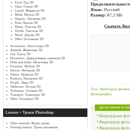
Food. Еда 3D
Продолжительност
Glass. Стекло 3D
Язык:
Русский
Liquid. Жидкости 3D
Размер:
87,3 Мб
Metal. Металл 3D
Organic. Органика 3D
Paint. Краска 3D
Скачать Вид
Plastic. Пластик 3D
Textile. Текстиль 3D
Wood. Дерево 3D
Other. Остальные 3D
Accessories. Аксессуары 3D
Animals. Животные 3D
City. Город 3D
Decorative. Декоративные элементы 3D
Dribs and drabs. Мелочевка 3D
Furniture. Мебель 3D
Interior. Интерьер 3D
Nature. Природа 3D
Products. Продукты 3D
People. Люди 3D
Tableware. Посуда 3D
Теги:
Видеоурок фото
Technique. Техника 3D
фотографии
Transport. Транспорт 3D
Other. Остальное 3D
Другие новости по тем
Lessons • Уроки Photoshop
Видеоуроки фот
Видеоурок фото
Video tutorials. Видео уроки
Drawing lessons. Уроки рисования
Видеоурок фото