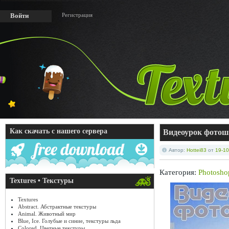
Регистрация
Войти
Как скачать с нашего сервера
Видеоурок фотош
Автор:
Hottei83
от
19-10
Категория:
Photosho
Textures • Текстуры
Textures
Abstract. Абстрактные текстуры
Animal. Животный мир
Blue, Ice. Голубые и синие, текстуры льда
Colored. Цветные текстуры