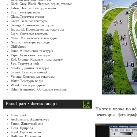
Dark, Gray, Black. Черные, серые, темные
Fabric, Textile. Текстуры ткани
Fire. Текстуры огня
Glass. Текстуры стекла
Green. Зеленые текстуры
Grunge. Гранжевые текстуры
Industrial. Промышленные текстуры
Light. Световые текстуры
Metal. Металлические текстуры
Nature. Текстуры природы
OldSchool
Paint. Живописные текстуры
Paper. Бумажные текстуры
Red, Orange. Красные и оранжевые
Sky. Текстуры неба
Smoke. Дымные текстуры
Stones. Текстуры камней
Vintage. Винтажные текстуры
Water. Текстуры воды
Wood. Текстуры дерева
Other & unsorted. Остальные текстуры
Fotoclipart • Фотоклипарт
На этом уроке по ad
некоторые фотограф
Fotoclipart
Architecture. Архитектура
Fauna. Животный мир
Flora. Природа
Food. Еда и напитки
Holidays. Праздники