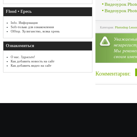
Видеоурок Phot
Видеоурок Pho
Flood • Ересь
Info. Информация
Soft-только для ознакомления
Категория:
Photoshop Lesso
Offtop. Хулиганство, всяка хрень
Уважае
незарегист
Ознакомиться
Мы рекоме
своим имен
О нас. Здрасьте!
Как добавить новость на сайт
Как добавить видео на сайт
Комментарии: