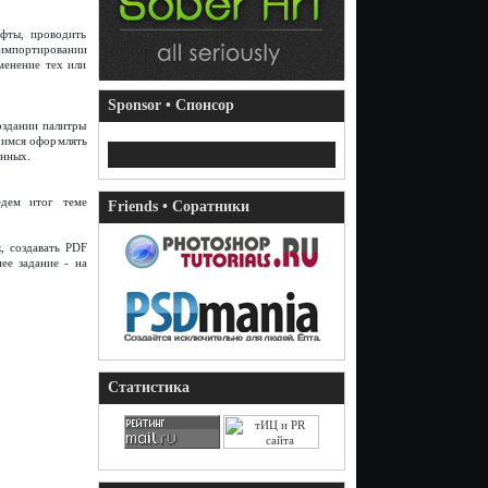
фты, проводить
 импортировании
менение тех или
Sponsor • Спонсор
оздании палитры
чимся оформлять
анных.
едем итог теме
Friends • Соратники
, создавать PDF
ее задание - на
Статистика