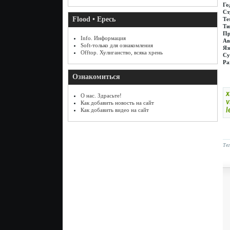
Го
Ст
Flood • Ересь
Те
Ти
Пр
Info. Информация
Ав
Soft-только для ознакомления
Яз
Offtop. Хулиганство, всяка хрень
Су
Ра
Ознакомиться
x
О нас. Здрасьте!
v
Как добавить новость на сайт
l
Как добавить видео на сайт
Те