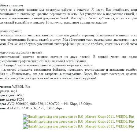
Работа с текстом
стое и седьмое занятие мы посвятим работе с текстом. Я научу Вас подбирать шри
равнивание и выключку, красиво переносить тексты. Вы узнаете всё о подготовке стилей,
кстов, использовании стилей документа Word. Мы изучим "очистку" текста, а так же при
ых стилей в дизайне журналов. И, конечно, выполним домашнее задание.
Дизайн страниц
 восьмом занятии мы разложим по полочкам дизайн страниц. Я поделюсь знаниями о с
етов, оформлении буквиц, статей и цитат. Мы обговорим тему расстановки акцентов и нау
оски. Так же мы обсудим улучшение типографики и решение проблем, связанных с ней связ
Подготовка журнала к печати
ключительное, девятое занятие состоит из двух частей. В первой части мы подв
рмирования графического стиля (или языка) всего издания.
мой второй части занятия станет подготовка журнала к печати.
 научитесь управлять связанными файлами, проводить тестирование и выявление ошибок
йлы и «Упаковывать» их для отправки в типографию. Здесь Вас ждёт последнее домашн
нном этапе у Вас уже должен выйти законченный макет журнала!
чество:
WEBDL-Rip
рмат:
.mp4
део кодек:
AVC
дио кодек:
PCM
део:
AVC, 800х600, 968x720, 1280x720, ~441 Kbps, 15.00fps
дио:
AAC-LC, 22.05 kHz, 2 ch, ~30.8 kbps