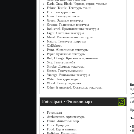
Dark, Gray, Black. Черные, серые, темные
Fabric, Textile. Текстуры ткани
Fire. Текстуры огня
Glass. Текстуры стекла
Green. Зеленые текстуры
Grunge. Гранжевые текстуры
Industrial. Промышленные текстуры
Light. Световые текстуры
Metal. Металлические текстуры
Nature. Текстуры природы
OldSchool
Paint. Живописные текстуры
Paper. Бумажные текстуры
Red, Orange. Красные и оранжевые
Sky. Текстуры неба
Smoke. Дымные текстуры
Stones. Текстуры камней
Vintage. Винтажные текстуры
Water. Текстуры воды
Wood. Текстуры дерева
Ви
Other & unsorted. Остальные текстуры
за
да
см
Fotoclipart • Фотоклипарт
ра
Пр
Fotoclipart
Architecture. Архитектура
Эт
Fauna. Животный мир
Flora. Природа
• 
Food. Еда и напитки
• 
Holidays. Праздники