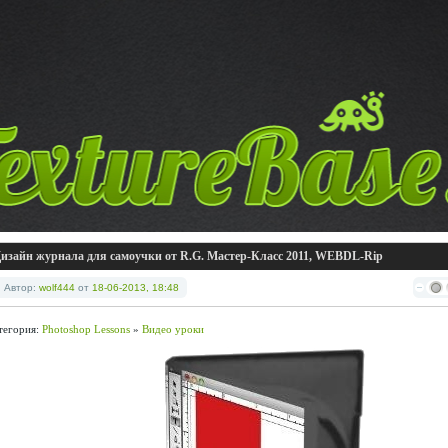
изайн журнала для самоучки от R.G. Мастер-Класс 2011, WEBDL-Rip
Автор:
wolf444
от
18-06-2013, 18:48
тегория:
Photoshop Lessons
»
Видео уроки