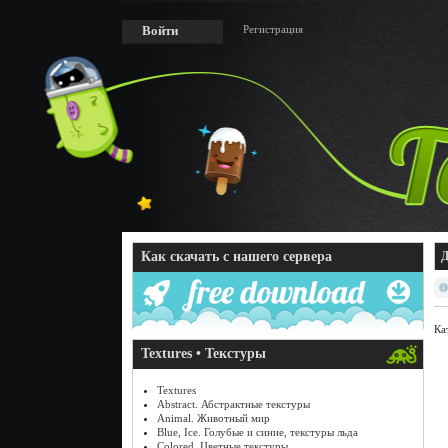
Регистрация
Войти
Как скачать с нашего сервера
Д
Ка
Textures • Текстуры
Textures
Abstract. Абстрактные текстуры
Animal. Животный мир
Blue, Ice. Голубые и синие, текстуры льда
Colored. Цветные текстуры