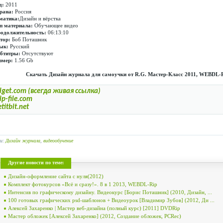
д:
2011
рана:
Россия
матика:
Дизайн и вёрстка
п материала:
Обучающее видео
одолжительность:
06:13:10
тор:
Боб Поташник
ык:
Русский
бтитры:
Отсутствуют
змер:
1.56 Gb
Скачать Дизайн журнала для самоучки от R.G. Мастер-Класс 2011, WEBDL-
lget.com (всегда живая ссылка)
ip-file.com
etitbit.net
ги:
Дизайн журнала
,
видеообучение
Другие новости по теме:
Дизайн-оформление сайта с нуля(2012)
Комплект фотокурсов «Всё и сразу!». 8 в 1 2013, WEBDL-Rip
Интенсив по графическому дизайну. Видеокурс [Борис Поташник] (2010, Дизайн, ...
100 готовых графических psd-шаблонов + Видеоурок [Владимир Зубов] (2012, Ди ...
Алексей Захаренко | Мастер веб-дизайна (полный курс) [2011] DVDRip
Мастер обложек [Алексей Захаренко] (2012, Создание обложек, PCRec)