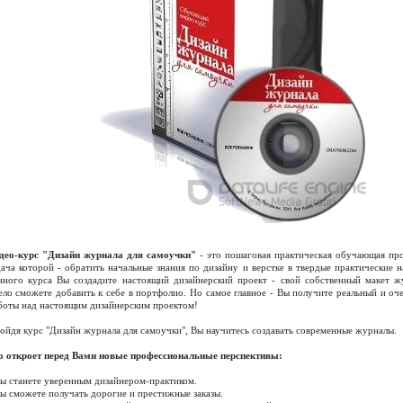
део-курс "Дизайн журнала для самоучки"
- это пошаговая практическая обучающая про
дача которой - обратить начальные знания по дизайну и верстке в твердые практические 
нного курса Вы создадите настоящий дизайнерский проект - свой собственный макет ж
ело сможете добавить к себе в портфолио. Но самое главное - Вы получите реальный и оч
боты над настоящим дизайнерским проектом!
ойдя курс "Дизайн журнала для самоучки", Вы научитесь создавать современные журналы.
о откроет перед Вами новые профессиональные перспективы:
Вы станете уверенным дизайнером-практиком.
Вы сможете получать дорогие и престижные заказы.