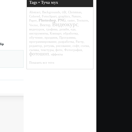
Tags • Туча мух
cdr
Abstract
,
Backgrounds
,
,
Christmas
,
Colored
,
Fotoclipart
,
graphics
,
Nature
,
Photoshop
PNG
Paper
,
,
,
raster
,
Textures
,
Видеокурс
Вектор
Vector
,
,
,
видеоурок
,
графика
,
дизайн
,
еда
,
инструменты
,
Клипарт
,
обработка
,
обучение
,
праздник
,
Программа
,
программирование
,
разработка
,
Растр
,
Rip
редактор
,
ретушь
,
рисование
,
софт
,
схема
,
съемка
,
текстуры
,
фото
,
Фотография
,
фотошоп
,
эффекты
Показать все теги