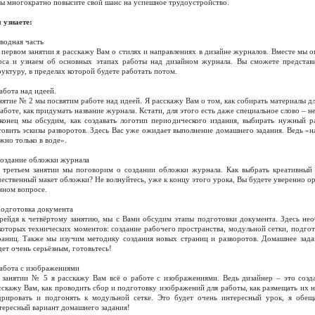
Вы многократно повысите свой шанс на успешное трудоустройство.
 узнаете:
Вводная часть
 первом занятии я расскажу Вам о стилях и направлениях в дизайне журналов. Вместе мы 
рса и узнаем об основных этапах работы над дизайном журнала. Вы сможете представ
руктуру, в пределах которой будете работать потом.
Работа над идеей.
нятие № 2 мы посвятим работе над идеей. Я расскажу Вам о том, как собирать материалы д
работе, как придумать название журнала. Кстати, для этого есть даже специальное слово – н
конец мы обсудим, как создавать логотип периодического издания, выбирать нужный р
товить эскизы разворотов. Здесь Вас уже ожидает выполнение домашнего задания. Ведь «н
жно только в воде».
Создание обложки журнала
 третьем занятии мы поговорим о создании обложки журнала. Как выбрать креативный 
чественный макет обложки? Не волнуйтесь, уже к концу этого урока, Вы будете уверенно о
нном вопросе.
Подготовка документа
рейдя к четвёртому занятию, мы с Вами обсудим этапы подготовки документа. Здесь не
которых технических моментов: создание рабочего пространства, модульной сетки, подго
раниц. Также мы изучим методику создания новых страниц и разворотов. Домашнее зада
дет очень серьёзным, готовьтесь!
Работа с изображениями
 занятии № 5 я расскажу Вам всё о работе с изображениями. Ведь дизайнер – это созда
сскажу Вам, как проводить сбор и подготовку изображений для работы, как размещать их н
дрировать и подгонять к модульной сетке. Это будет очень интересный урок, я обе
тересный вариант домашнего задания!