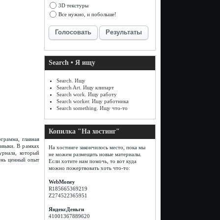
3D текстуры
Все нужно, и побольше!
Голосовать
Результаты
Search • Я ищу
Search. Ищу
Search Art. Ищу клипарт
Search work. Ищу работу
Search worker. Ищу работника
Search something. Ищу что-то
Копилка "На хостинг"
грамма, главная
навыки. В рамках
На хостинге закончилось место, пока мы
урнала, который
не можем размещать новые материалы.
ень ценный опыт
Если хотите нам помочь, то вот куда
можно пожертвовать хоть что-то:
WebMoney
R185665369219
Z274522365951
ЯндексДеньги
41001367889620