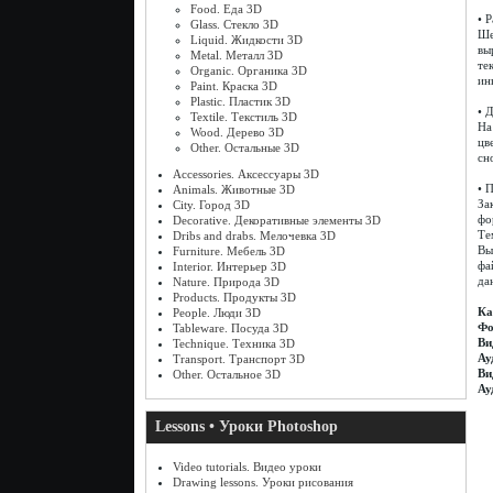
Food. Еда 3D
• 
Glass. Стекло 3D
Ше
Liquid. Жидкости 3D
вы
Metal. Металл 3D
те
Organic. Органика 3D
ин
Paint. Краска 3D
Plastic. Пластик 3D
• 
Textile. Текстиль 3D
На
Wood. Дерево 3D
цв
Other. Остальные 3D
сн
Accessories. Аксессуары 3D
• 
Animals. Животные 3D
За
City. Город 3D
фо
Decorative. Декоративные элементы 3D
Те
Dribs and drabs. Мелочевка 3D
Вы
Furniture. Мебель 3D
фа
Interior. Интерьер 3D
да
Nature. Природа 3D
Products. Продукты 3D
Ка
People. Люди 3D
Фо
Tableware. Посуда 3D
Ви
Technique. Техника 3D
Ау
Transport. Транспорт 3D
Ви
Other. Остальное 3D
Ау
Lessons • Уроки Photoshop
Video tutorials. Видео уроки
Drawing lessons. Уроки рисования