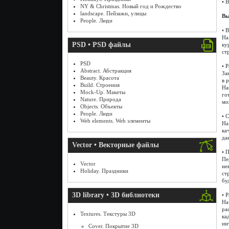
• 
NY & Christmas. Новый год и Рождество
landscape. Пейзажи, улицы
Вы
People. Люди
• 
На
PSD • PSD файлы
ку
ст
PSD
• 
Abstract. Абстракция
За
Beauty. Красота
в 
Build. Строения
На
Mock-Up. Макеты
го
Nature. Природа
мо
Objects. Объекты
People. Люди
• 
Web elements. Web элементы
На
ка
да
Vector • Векторные файлы
• 
Пе
Vector
не
Holiday. Праздники
ст
бу
3D library • 3D библиотеки
• 
На
ра
Textures. Текстуры 3D
ка
ин
Cover. Покрытие 3D