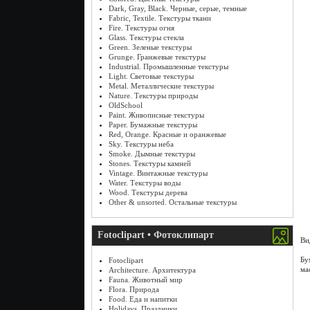
Dark, Gray, Black. Черные, серые, темные
Fabric, Textile. Текстуры ткани
Fire. Текстуры огня
Glass. Текстуры стекла
Green. Зеленые текстуры
Grunge. Гранжевые текстуры
Industrial. Промышленные текстуры
Light. Световые текстуры
Metal. Металлические текстуры
Nature. Текстуры природы
OldSchool
Paint. Живописные текстуры
Paper. Бумажные текстуры
Red, Orange. Красные и оранжевые
Sky. Текстуры неба
Smoke. Дымные текстуры
Stones. Текстуры камней
Vintage. Винтажные текстуры
Water. Текстуры воды
Wood. Текстуры дерева
Other & unsorted. Остальные текстуры
Fotoclipart • Фотоклипарт
Ви
Бу
Fotoclipart
ма
Architecture. Архитектура
Fauna. Животный мир
Flora. Природа
Food. Еда и напитки
Holidays. Праздники