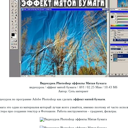
Видеоурок Photoshop эффекты Мятая бумага
видеоурок / эффект мятой бумаги / AVI / 02.25 Мин / 10.43 Мб
Автор: Сеть интернет
деоурок по программе Adobe Photoshop как сделать
эффект мятой бумаги
.
мага это один из материалов который лучше всего узнаётся, именно поэтому её часто исп
стера при создании текстур в Фотошопе. Работа инструментов – градиент, фильтры.