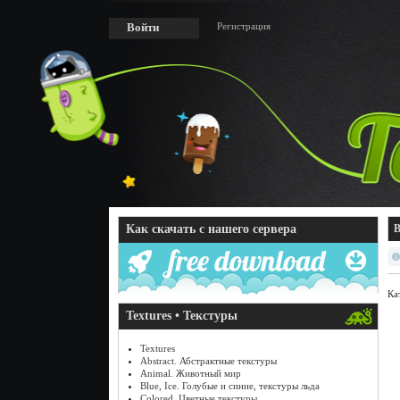
Регистрация
Войти
Как скачать с нашего сервера
В
Ка
Textures • Текстуры
Textures
Abstract. Абстрактные текстуры
Animal. Животный мир
Blue, Ice. Голубые и синие, текстуры льда
Colored. Цветные текстуры